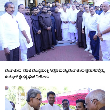
ಮಂಗಳೂರು: ಮಾಜಿ ಮುಖ್ಯಮಂತ್ರಿ ಸಿದ್ದರಾಮಯ್ಯ ಮಂಗಳೂರು ಪ್ರವಾಸದಲ್ಲಿದ್ದು,
ಕುದ್ರೋಳಿ ಕ್ಷೇತ್ರಕ್ಕೆ ಭೇಟಿ ನೀಡಿದರು.