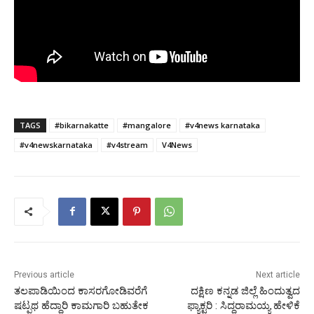
TAGS
#bikarnakatte
#mangalore
#v4news karnataka
#v4newskarnataka
#v4stream
V4News
Previous article
Next article
ತಲಪಾಡಿಯಿಂದ ಕಾಸರಗೋಡಿವರೆಗೆ
ದಕ್ಷಿಣ ಕನ್ನಡ ಜಿಲ್ಲೆ ಹಿಂದುತ್ವದ
ಷಟ್ಪಥ ಹೆದ್ದಾರಿ ಕಾಮಗಾರಿ ಬಹುತೇಕ
ಫ್ಯಾಕ್ಟರಿ : ಸಿದ್ದರಾಮಯ್ಯ ಹೇಳಿಕೆ