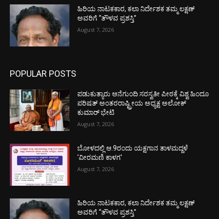
ಹಿರಿಯ ನಾಟಕಕಾರ, ಕಲಾ ನಿರ್ದೇಶಕ ತಮ್ಮ ಲಕ್ಷಣ್
ಅವರಿಗೆ “ತೌಳವ ಪ್ರಶಸ್ತಿ”
August 7, 2026
POPULAR POSTS
ಪಡುಕುತ್ಯಾರು ಆನೆಗುಂದಿ ಸರಸ್ವತೀ ಪೀಠಕ್ಕೆ ವಿಶ್ವ ಹಿಂದೂ
ಪರಿಷತ್ ಅಂತರರಾಷ್ಟ್ರೀಯ ಅಧ್ಯಕ್ಷ ಅಲೋಕ್
ಕುಮಾರ್ ಭೇಟಿ
August 7, 2026
ಬೋಳದಲ್ಲಿ ಆ.9ರಂದು ಯಕ್ಷಗಾನ ತಾಳಮದ್ದಳೆ
‘ವೀರಮಣಿ ಕಾಳಗ’
August 7, 2026
ಹಿರಿಯ ನಾಟಕಕಾರ, ಕಲಾ ನಿರ್ದೇಶಕ ತಮ್ಮ ಲಕ್ಷಣ್
ಅವರಿಗೆ “ತೌಳವ ಪ್ರಶಸ್ತಿ”