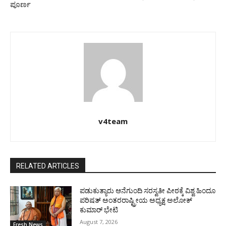
ಪೂರ್ಣ
v4team
RELATED ARTICLES
ಪಡುಕುತ್ಯಾರು ಆನೆಗುಂದಿ ಸರಸ್ವತೀ ಪೀಠಕ್ಕೆ ವಿಶ್ವ ಹಿಂದೂ
ಪರಿಷತ್ ಅಂತರರಾಷ್ಟ್ರೀಯ ಅಧ್ಯಕ್ಷ ಅಲೋಕ್
ಕುಮಾರ್ ಭೇಟಿ
August 7, 2026
Fresh News