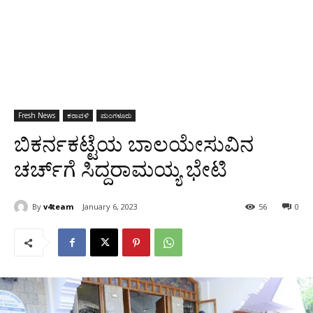
Fresh News
ಕರಾವಳಿ
ಮಂಗಳೂರು
ಬಿಕರ್ನಕಟ್ಟೆಯ ಬಾಲಯೇಸುವಿನ
ಚರ್ಚ್‍ಗೆ ಸಿದ್ದರಾಮಯ್ಯ ಭೇಟಿ
By
v4team
January 6, 2023
56
0