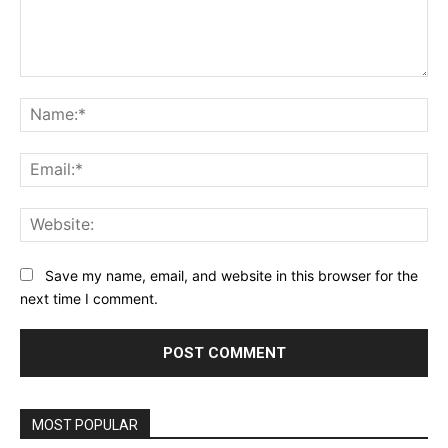
Comment:
Na
Ema
Web
Save my name, email, and website in this browser for the
next time I comment.
MOST POPULAR