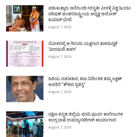
ಪಡುಕುತ್ಯಾರು ಆನೆಗುಂದಿ ಸರಸ್ವತೀ ಪೀಠಕ್ಕೆ ವಿಶ್ವ ಹಿಂದೂ
ಪರಿಷತ್ ಅಂತರರಾಷ್ಟ್ರೀಯ ಅಧ್ಯಕ್ಷ ಅಲೋಕ್
ಕುಮಾರ್ ಭೇಟಿ
August 7, 2026
ಬೋಳದಲ್ಲಿ ಆ.9ರಂದು ಯಕ್ಷಗಾನ ತಾಳಮದ್ದಳೆ
‘ವೀರಮಣಿ ಕಾಳಗ’
August 7, 2026
ಹಿರಿಯ ನಾಟಕಕಾರ, ಕಲಾ ನಿರ್ದೇಶಕ ತಮ್ಮ ಲಕ್ಷಣ್
ಅವರಿಗೆ “ತೌಳವ ಪ್ರಶಸ್ತಿ”
August 7, 2026
ದಕ್ಷಿಣ ಕನ್ನಡ ಜಿಲ್ಲೆಯ ಪದವಿ ಪೂರ್ವ ಕಾಲೇಜುಗಳ
ಆಂಗ್ಲ ಭಾಷೆ ಉಪನ್ಯಾಸಕರಿಗಾಗಿ ಕಾರ್ಯಾಗಾರ
August 7, 2026