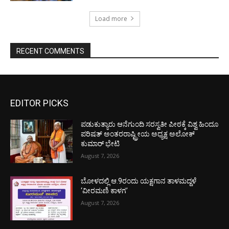
Load more
RECENT COMMENTS
EDITOR PICKS
ಪಡುಕುತ್ಯಾರು ಆನೆಗುಂದಿ ಸರಸ್ವತೀ ಪೀಠಕ್ಕೆ ವಿಶ್ವ ಹಿಂದೂ
ಪರಿಷತ್ ಅಂತರರಾಷ್ಟ್ರೀಯ ಅಧ್ಯಕ್ಷ ಅಲೋಕ್
ಕುಮಾರ್ ಭೇಟಿ
August 7, 2026
ಬೋಳದಲ್ಲಿ ಆ.9ರಂದು ಯಕ್ಷಗಾನ ತಾಳಮದ್ದಳೆ
‘ವೀರಮಣಿ ಕಾಳಗ’
August 7, 2026