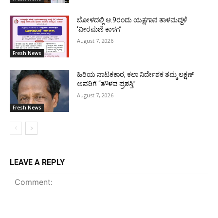
ಬೋಳದಲ್ಲಿ ಆ.9ರಂದು ಯಕ್ಷಗಾನ ತಾಳಮದ್ದಳೆ
‘ವೀರಮಣಿ ಕಾಳಗ’
August 7, 2026
Fresh News
ಹಿರಿಯ ನಾಟಕಕಾರ, ಕಲಾ ನಿರ್ದೇಶಕ ತಮ್ಮ ಲಕ್ಷಣ್
ಅವರಿಗೆ “ತೌಳವ ಪ್ರಶಸ್ತಿ”
August 7, 2026
Fresh News
LEAVE A REPLY