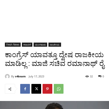
Fresh News
ಕರಾವಳಿ
ಮಂಗಳೂರು
ರಾಜಕೀಯ
ಕಾಂಗ್ರೆಸ್ ಯಾವತ್ತೂ ದ್ವೇಷ ರಾಜಕೀಯ
ಮಾಡಿಲ್ಲ : ಮಾಜಿ ಸಚಿವ ರಮಾನಾಥ್ ರೈ
By
v4team
July 17, 2023
32
0