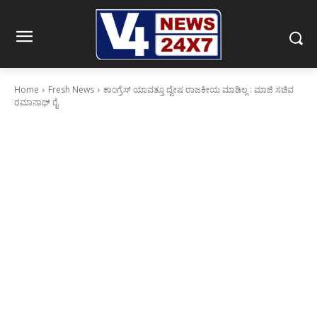
Home
Fresh News
ಕಾಂಗ್ರೆಸ್ ಯಾವತ್ತೂ ದ್ವೇಷ ರಾಜಕೀಯ ಮಾಡಿಲ್ಲ : ಮಾಜಿ ಸಚಿವ
ರಮಾನಾಥ್ ರೈ