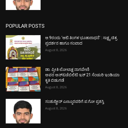
POPULAR POSTS
ಆ.9ರಂದು ‘ಆಟಿ ತಿಂಗಳ ಭೂತಾರಾಧನೆ’ : ಸಾಕ್ಷ್ಯ ಚಿತ್ರ
ಪ್ರದರ್ಶನ ಹಾಗೂ ಸಂವಾದ
August 8, 2026
ಡಾ. ಪ್ರೀತಿ ಲೋಲಾಕ್ಷ ನಾಗವೇಣಿ
ಅವರ ಅನ್‌ಟಚೆಬಿಲಿಟಿ ಇನ್ 21 ಸೆಂಚುರಿ ಇಂಡಿಯಾ
ಕೃತಿ ಬಿಡುಗಡೆ
August 8, 2026
ಸಂಶುದ್ಧೀನ್ ಎಣ್ಮೂರವರಿಗೆ ಪ.ಗೋ ಪ್ರಶಸ್ತಿ
August 8, 2026