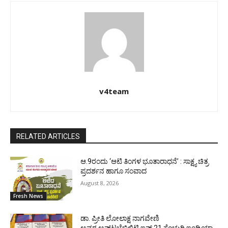
v4team
RELATED ARTICLES
ಆ.9ರಂದು ‘ಆಟಿ ತಿಂಗಳ ಭೂತಾರಾಧನೆ’ : ಸಾಕ್ಷ್ಯ ಚಿತ್ರ
ಪ್ರದರ್ಶನ ಹಾಗೂ ಸಂವಾದ
August 8, 2026
Fresh News
ಡಾ. ಪ್ರೀತಿ ಲೋಲಾಕ್ಷ ನಾಗವೇಣಿ