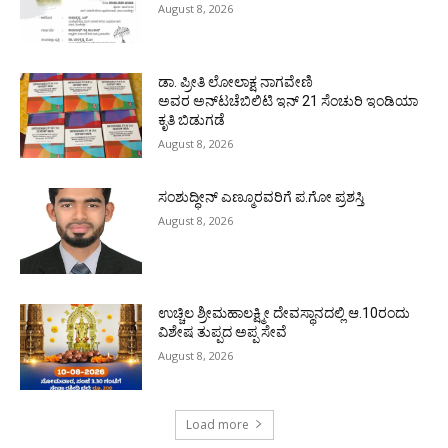
August 8, 2026
ಡಾ. ಪ್ರೀತಿ ಲೋಲಾಕ್ಷ ನಾಗವೇಣಿ
ಅವರ ಅನ್‌ಟಚೆಬಿಲಿಟಿ ಇನ್ 21 ಸೆಂಚುರಿ ಇಂಡಿಯಾ
ಕೃತಿ ಬಿಡುಗಡೆ
August 8, 2026
ಸಂಶುದ್ಧೀನ್ ಎಣ್ಮೂರವರಿಗೆ ಪ.ಗೋ ಪ್ರಶಸ್ತಿ
August 8, 2026
ಉಚ್ಚಿಲ ಶ್ರೀಮಹಾಲಕ್ಷ್ಮೀ ದೇವಸ್ಥಾನದಲ್ಲಿ ಆ.10ರಂದು
ವಿಶೇಷ ತುಪ್ಪದ ಅಪ್ಪ ಸೇವೆ
August 8, 2026
Load more