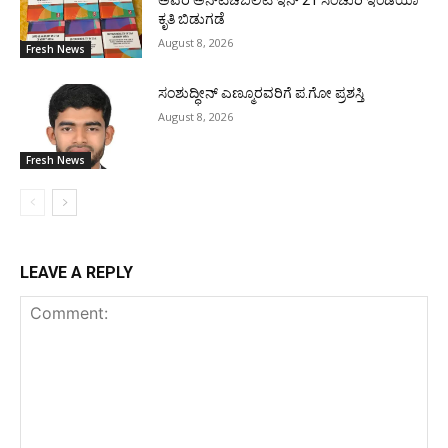
ಅವರ ಅನ್‌ಟಚೆಬಿಲಿಟಿ ಇನ್ 21 ಸೆಂಚುರಿ ಇಂಡಿಯಾ
ಕೃತಿ ಬಿಡುಗಡೆ
August 8, 2026
Fresh News
ಸಂಶುದ್ಧೀನ್ ಎಣ್ಮೂರವರಿಗೆ ಪ.ಗೋ ಪ್ರಶಸ್ತಿ
August 8, 2026
Fresh News
LEAVE A REPLY