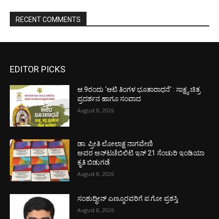
RECENT COMMENTS
EDITOR PICKS
ಆ.9ರಂದು ‘ಆಟಿ ತಿಂಗಳ ಭೂತಾರಾಧನೆ’ : ಸಾಕ್ಷ್ಯ ಚಿತ್ರ
ಪ್ರದರ್ಶನ ಹಾಗೂ ಸಂವಾದ
August 8, 2026
ಡಾ. ಪ್ರೀತಿ ಲೋಲಾಕ್ಷ ನಾಗವೇಣಿ
ಅವರ ಅನ್‌ಟಚೆಬಿಲಿಟಿ ಇನ್ 21 ಸೆಂಚುರಿ ಇಂಡಿಯಾ
ಕೃತಿ ಬಿಡುಗಡೆ
August 8, 2026
ಸಂಶುದ್ಧೀನ್ ಎಣ್ಮೂರವರಿಗೆ ಪ.ಗೋ ಪ್ರಶಸ್ತಿ
August 8, 2026