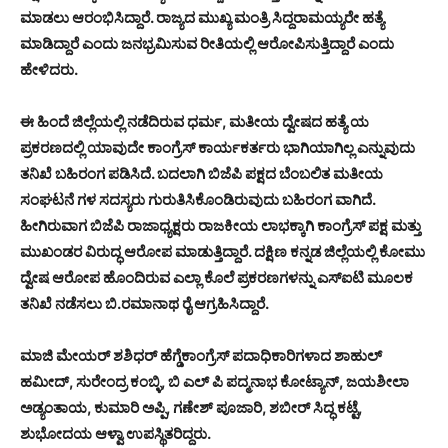
ಮಾಡಲು ಆರಂಭಿಸಿದ್ದಾರೆ. ರಾಜ್ಯದ ಮುಖ್ಯ ಮಂತ್ರಿ ಸಿದ್ದರಾಮಯ್ಯರೇ ಹತ್ಯೆ
ಮಾಡಿದ್ದಾರೆ ಎಂದು ಜನಭ್ರಮಿಸುವ ರೀತಿಯಲ್ಲಿ ಆರೋಪಿಸುತ್ತಿದ್ದಾರೆ ಎಂದು
ಹೇಳಿದರು.
ಈ ಹಿಂದೆ ಜಿಲ್ಲೆಯಲ್ಲಿ ನಡೆದಿರುವ ಧರ್ಮ, ಮತೀಯ ದ್ವೇಷದ ಹತ್ಯೆ ಯ
ಪ್ರಕರಣದಲ್ಲಿ ಯಾವುದೇ ಕಾಂಗ್ರೆಸ್ ಕಾರ್ಯಕರ್ತರು ಭಾಗಿಯಾಗಿಲ್ಲ ಎನ್ನುವುದು
ತನಿಖೆ ಬಹಿರಂಗ ಪಡಿಸಿದೆ. ಬದಲಾಗಿ ಬಿಜೆಪಿ ಪಕ್ಷದ ಬೆಂಬಲಿತ ಮತೀಯ
ಸಂಘಟನೆ ಗಳ ಸದಸ್ಯರು ಗುರುತಿಸಿಕೊಂಡಿರುವುದು ಬಹಿರಂಗ ವಾಗಿದೆ.
ಹೀಗಿರುವಾಗ ಬಿಜೆಪಿ ರಾಜಾಧ್ಯಕ್ಷರು ರಾಜಕೀಯ ಲಾಭಕ್ಕಾಗಿ ಕಾಂಗ್ರೆಸ್ ಪಕ್ಷ ಮತ್ತು
ಮುಖಂಡರ ವಿರುದ್ಧ ಆರೋಪ ಮಾಡುತ್ತಿದ್ದಾರೆ. ದಕ್ಷಿಣ ಕನ್ನಡ ಜಿಲ್ಲೆಯಲ್ಲಿ ಕೋಮು
ದ್ವೇಷ ಆರೋಪ ಹೊಂದಿರುವ ಎಲ್ಲಾ ಕೊಲೆ ಪ್ರಕರಣಗಳನ್ನು ಎಸ್‍ಐಟಿ ಮೂಲಕ
ತನಿಖೆ ನಡೆಸಲು ಬಿ.ರಮಾನಾಥ ರೈ ಆಗ್ರಹಿಸಿದ್ದಾರೆ.
ಮಾಜಿ ಮೇಯರ್ ಶಶಿಧರ್ ಹೆಗ್ಡೆಕಾಂಗ್ರೆಸ್ ಪದಾಧಿಕಾರಿಗಳಾದ ಶಾಹುಲ್
ಹಮೀದ್, ಸುರೇಂದ್ರ ಕಂಬ್ಳಿ, ಬಿ ಎಲ್ ಪಿ ಪದ್ಮನಾಭ ಕೋಟ್ಯಾನ್, ಜಯಶೀಲಾ
ಅಡ್ಯಂತಾಯ, ಕುಮಾರಿ ಅಪ್ಪಿ, ಗಣೇಶ್ ಪೂಜಾರಿ, ಶಬೀರ್ ಸಿದ್ಧ ಕಟ್ಟೆ,
ಶುಭೋದಯ ಆಳ್ವಾ ಉಪಸ್ಥಿತರಿದ್ದರು.