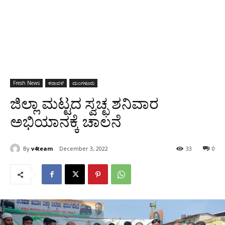
Fresh News
ಕರಾವಳಿ
ಮಂಗಳೂರು
ಜಿಲ್ಲಾ ಮಟ್ಟದ ಸ್ವಚ್ಛ ಶನಿವಾರ
ಅಭಿಯಾನಕ್ಕೆ ಚಾಲನೆ
By
v4team
December 3, 2022
33
0