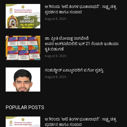
ಆ.9ರಂದು ‘ಆಟಿ ತಿಂಗಳ ಭೂತಾರಾಧನೆ’ : ಸಾಕ್ಷ್ಯ ಚಿತ್ರ
ಪ್ರದರ್ಶನ ಹಾಗೂ ಸಂವಾದ
August 8, 2026
ಡಾ. ಪ್ರೀತಿ ಲೋಲಾಕ್ಷ ನಾಗವೇಣಿ
ಅವರ ಅನ್‌ಟಚೆಬಿಲಿಟಿ ಇನ್ 21 ಸೆಂಚುರಿ ಇಂಡಿಯಾ
ಕೃತಿ ಬಿಡುಗಡೆ
August 8, 2026
ಸಂಶುದ್ಧೀನ್ ಎಣ್ಮೂರವರಿಗೆ ಪ.ಗೋ ಪ್ರಶಸ್ತಿ
August 8, 2026
POPULAR POSTS
ಆ.9ರಂದು ‘ಆಟಿ ತಿಂಗಳ ಭೂತಾರಾಧನೆ’ : ಸಾಕ್ಷ್ಯ ಚಿತ್ರ
ಪ್ರದರ್ಶನ ಹಾಗೂ ಸಂವಾದ