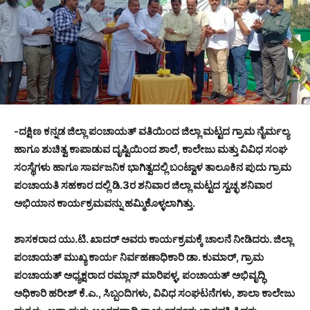
-ದಕ್ಷಿಣ ಕನ್ನಡ ಜಿಲ್ಲಾ ಪಂಚಾಯತ್ ವತಿಯಿಂದ ಜಿಲ್ಲಾ ಮಟ್ಟದ ಗ್ರಾಮ ನೈರ್ಮಲ್ಯ
ಹಾಗೂ ಶುಚಿತ್ವ ಕಾಪಾಡುವ ದೃಷ್ಟಿಯಿಂದ ಶಾಲೆ, ಕಾಲೇಜು ಮತ್ತು ವಿವಿಧ ಸಂಘ
ಸಂಸ್ಥೆಗಳು ಹಾಗೂ ಸಾರ್ವಜನಿಕ ಭಾಗಿತ್ವದಲ್ಲಿ ಬಂಟ್ವಾಳ ತಾಲೂಕಿನ ಪುದು ಗ್ರಾಮ
ಪಂಚಾಯತಿ ಸಹಕಾರ ದಲ್ಲಿ ಡಿ.3ರ ಶನಿವಾರ ಜಿಲ್ಲಾ ಮಟ್ಟದ ಸ್ವಚ್ಛ ಶನಿವಾರ
ಅಭಿಯಾನ ಕಾರ್ಯಕ್ರಮವನ್ನು ಹಮ್ಮಿಕೊಳ್ಳಲಾಗಿತ್ತು.
ಶಾಸಕರಾದ ಯು.ಟಿ. ಖಾದರ್ ಅವರು ಕಾರ್ಯಕ್ರಮಕ್ಕೆ ಚಾಲನೆ ನೀಡಿದರು. ಜಿಲ್ಲಾ
ಪಂಚಾಯತ್ ಮುಖ್ಯ ಕಾರ್ಯ ನಿರ್ವಹಣಾಧಿಕಾರಿ ಡಾ. ಕುಮಾರ್, ಗ್ರಾಮ
ಪಂಚಾಯತ್ ಅಧ್ಯಕ್ಷರಾದ ರಮ್ಲಾನ್ ಮಾರಿಪಳ್ಳ, ಪಂಚಾಯತ್ ಅಭಿವೃದ್ಧಿ
ಅಧಿಕಾರಿ ಹರೀಶ್ ಕೆ.ಎ., ಸಿಬ್ಬಂದಿಗಳು, ವಿವಿಧ ಸಂಘಟನೆಗಳು, ಶಾಲಾ ಕಾಲೇಜು