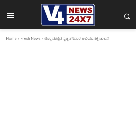
Home
Fresh News
ಜಿಲ್ಲಾ ಮಟ್ಟದ ಸ್ವಚ್ಛ ಶನಿವಾರ ಅಭಿಯಾನಕ್ಕೆ ಚಾಲನೆ