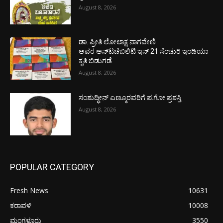
August 8, 2026
ಡಾ. ಪ್ರೀತಿ ಲೋಲಾಕ್ಷ ನಾಗವೇಣಿ
ಅವರ ಅನ್‌ಟಚೆಬಿಲಿಟಿ ಇನ್ 21 ಸೆಂಚುರಿ ಇಂಡಿಯಾ
ಕೃತಿ ಬಿಡುಗಡೆ
August 8, 2026
ಸಂಶುದ್ಧೀನ್ ಎಣ್ಮೂರವರಿಗೆ ಪ.ಗೋ ಪ್ರಶಸ್ತಿ
August 8, 2026
POPULAR CATEGORY
Fresh News
10631
ಕರಾವಳಿ
10008
ಮಂಗಳೂರು
3550