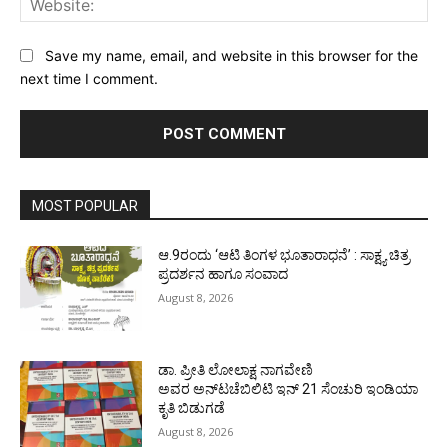
Save my name, email, and website in this browser for the
next time I comment.
MOST POPULAR
ಆ.9ರಂದು ‘ಆಟಿ ತಿಂಗಳ ಭೂತಾರಾಧನೆ’ : ಸಾಕ್ಷ್ಯ ಚಿತ್ರ
ಪ್ರದರ್ಶನ ಹಾಗೂ ಸಂವಾದ
August 8, 2026
ಡಾ. ಪ್ರೀತಿ ಲೋಲಾಕ್ಷ ನಾಗವೇಣಿ
ಅವರ ಅನ್‌ಟಚೆಬಿಲಿಟಿ ಇನ್ 21 ಸೆಂಚುರಿ ಇಂಡಿಯಾ
ಕೃತಿ ಬಿಡುಗಡೆ
August 8, 2026