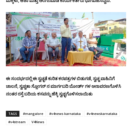
ಮಕ್ಕಳು, ಆಶಾ ಮತ್ತು ಅಂಗನವಾಡಿ ಕಾರ್ಯಕರ್ತರು ಭಾಗವಹಿಸಿದ್ದರು.
ಈ ಸಂದರ್ಭದಲ್ಲಿ ಈ‌ ಸ್ವಚ್ಛತೆ ಕುರಿತ ಕರಪತ್ರಗಳ ಬಿಡುಗಡೆ, ಸ್ವಚ್ಚ ವಾಹಿನಿಗೆ
ಚಾಲನೆ, ಸ್ವಚ್ಚತಾ ಸ್ಲೋಗನ್ ನ ಮಾರ್ಗಬದಿ ಬೋರ್ಡ್ ಗಳ ಅನಾವರಣಗೊಳಿಸಿ
ನಂತರ ರಸ್ತೆ ಬದಿಯ ಕಸವನ್ನು ಹೆಕ್ಕಿ ಸ್ವಚ್ಛಗೊಳಿಸಲಾಯಿತು
TAGS
#mangalore
#v4news karnataka
#v4newskarnataka
#v4stream
V4News