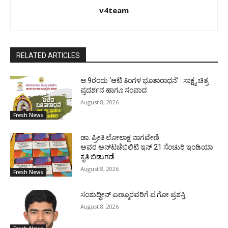
v4team
RELATED ARTICLES
ಆ.9ರಂದು ‘ಆಟಿ ತಿಂಗಳ ಭೂತಾರಾಧನೆ’ : ಸಾಕ್ಷ್ಯ ಚಿತ್ರ
ಪ್ರದರ್ಶನ ಹಾಗೂ ಸಂವಾದ
August 8, 2026
Fresh News
ಡಾ. ಪ್ರೀತಿ ಲೋಲಾಕ್ಷ ನಾಗವೇಣಿ
ಅವರ ಅನ್‌ಟಚೆಬಿಲಿಟಿ ಇನ್ 21 ಸೆಂಚುರಿ ಇಂಡಿಯಾ
ಕೃತಿ ಬಿಡುಗಡೆ
August 8, 2026
Fresh News
ಸಂಶುದ್ಧೀನ್ ಎಣ್ಮೂರವರಿಗೆ ಪ.ಗೋ ಪ್ರಶಸ್ತಿ
August 8, 2026