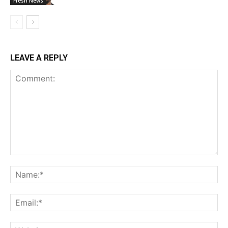
Fresh News
LEAVE A REPLY
Comment:
Na
Ema
Web