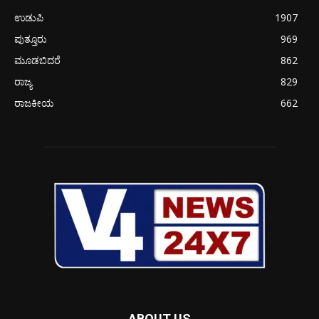
ಉಡುಪಿ
1907
ಪುತ್ತೂರು
969
ಮೂಡಬಿದರೆ
862
ರಾಜ್ಯ
829
ರಾಜಕೀಯ
662
ABOUT US