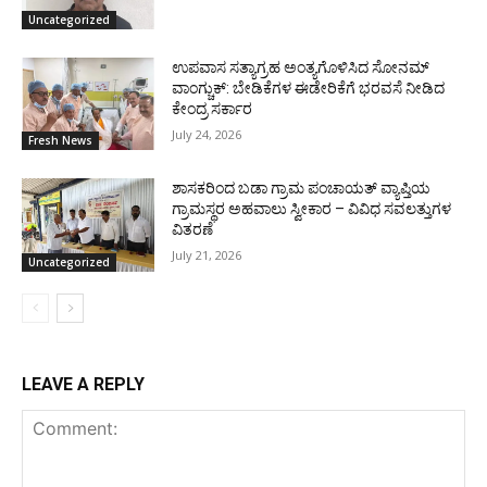
Uncategorized
ಉಪವಾಸ ಸತ್ಯಾಗ್ರಹ ಅಂತ್ಯಗೊಳಿಸಿದ ಸೋನಮ್
ವಾಂಗ್ಚುಕ್: ಬೇಡಿಕೆಗಳ ಈಡೇರಿಕೆಗೆ ಭರವಸೆ ನೀಡಿದ
ಕೇಂದ್ರ ಸರ್ಕಾರ
July 24, 2026
Fresh News
ಶಾಸಕರಿಂದ ಬಡಾ ಗ್ರಾಮ ಪಂಚಾಯತ್ ವ್ಯಾಪ್ತಿಯ
ಗ್ರಾಮಸ್ಥರ ಅಹವಾಲು ಸ್ವೀಕಾರ – ವಿವಿಧ ಸವಲತ್ತುಗಳ
ವಿತರಣೆ
July 21, 2026
Uncategorized
LEAVE A REPLY