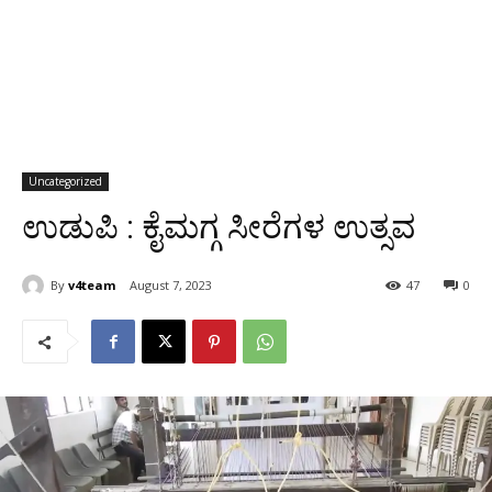
Uncategorized
ಉಡುಪಿ : ಕೈಮಗ್ಗ ಸೀರೆಗಳ ಉತ್ಸವ
By
v4team
August 7, 2023
47
0