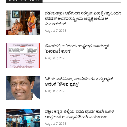
ಪಡುಕುತ್ಯಾರು ಆನೆಗುಂದಿ ಸರಸ್ವತೀ ಪೀಠಕ್ಕೆ ವಿಶ್ವ ಹಿಂದೂ
ಪರಿಷತ್ ಅಂತರರಾಷ್ಟ್ರೀಯ ಅಧ್ಯಕ್ಷ ಅಲೋಕ್
ಕುಮಾರ್ ಭೇಟಿ
August 7, 2026
ಬೋಳದಲ್ಲಿ ಆ.9ರಂದು ಯಕ್ಷಗಾನ ತಾಳಮದ್ದಳೆ
‘ವೀರಮಣಿ ಕಾಳಗ’
August 7, 2026
ಹಿರಿಯ ನಾಟಕಕಾರ, ಕಲಾ ನಿರ್ದೇಶಕ ತಮ್ಮ ಲಕ್ಷಣ್
ಅವರಿಗೆ “ತೌಳವ ಪ್ರಶಸ್ತಿ”
August 7, 2026
ದಕ್ಷಿಣ ಕನ್ನಡ ಜಿಲ್ಲೆಯ ಪದವಿ ಪೂರ್ವ ಕಾಲೇಜುಗಳ
ಆಂಗ್ಲ ಭಾಷೆ ಉಪನ್ಯಾಸಕರಿಗಾಗಿ ಕಾರ್ಯಾಗಾರ
August 7, 2026