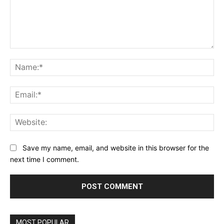
Comment:
Na
Ema
Web
Save my name, email, and website in this browser for the
next time I comment.
MOST POPULAR