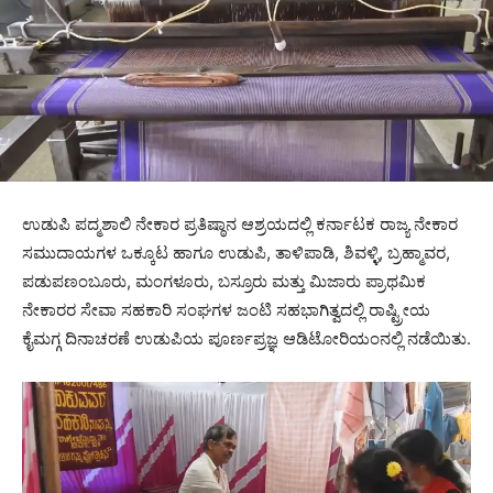
ಉಡುಪಿ ಪದ್ಮಶಾಲಿ ನೇಕಾರ ಪ್ರತಿಷ್ಠಾನ ಆಶ್ರಯದಲ್ಲಿ ಕರ್ನಾಟಕ ರಾಜ್ಯ ನೇಕಾರ
ಸಮುದಾಯಗಳ ಒಕ್ಕೂಟ ಹಾಗೂ ಉಡುಪಿ, ತಾಳಿಪಾಡಿ, ಶಿವಳ್ಳಿ, ಬ್ರಹ್ಮಾವರ,
ಪಡುಪಣಂಬೂರು, ಮಂಗಳೂರು, ಬಸ್ರೂರು ಮತ್ತು ಮಿಜಾರು ಪ್ರಾಥಮಿಕ
ನೇಕಾರರ ಸೇವಾ ಸಹಕಾರಿ ಸಂಘಗಳ ಜಂಟಿ ಸಹಭಾಗಿತ್ವದಲ್ಲಿ ರಾಷ್ಟ್ರೀಯ
ಕೈಮಗ್ಗ ದಿನಾಚರಣೆ ಉಡುಪಿಯ ಪೂರ್ಣಪ್ರಜ್ಞ ಆಡಿಟೋರಿಯಂನಲ್ಲಿ ನಡೆಯಿತು.