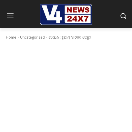
Home
Uncategorized
ಉಡುಪಿ : ಕೈಮಗ್ಗ ಸೀರೆಗಳ ಉತ್ಸವ