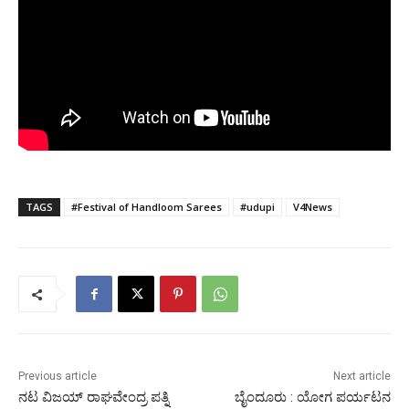
TAGS
#Festival of Handloom Sarees
#udupi
V4News
Previous article
Next article
ನಟ ವಿಜಯ್ ರಾಘವೇಂದ್ರ ಪತ್ನಿ
ಬೈಂದೂರು : ಯೋಗ ಪರ್ಯಟನ