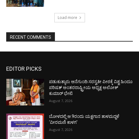
Load more
RECENT COMMENTS
EDITOR PICKS
ಪಡುಕುತ್ಯಾರು ಆನೆಗುಂದಿ ಸರಸ್ವತೀ ಪೀಠಕ್ಕೆ ವಿಶ್ವ ಹಿಂದೂ
ಪರಿಷತ್ ಅಂತರರಾಷ್ಟ್ರೀಯ ಅಧ್ಯಕ್ಷ ಅಲೋಕ್
ಕುಮಾರ್ ಭೇಟಿ
August 7, 2026
ಬೋಳದಲ್ಲಿ ಆ.9ರಂದು ಯಕ್ಷಗಾನ ತಾಳಮದ್ದಳೆ
‘ವೀರಮಣಿ ಕಾಳಗ’
August 7, 2026