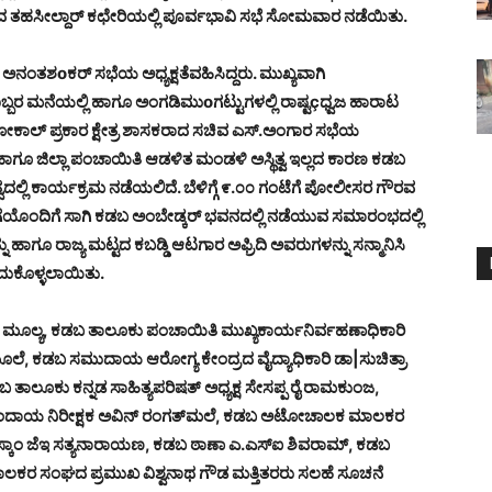
ಬದ ತಹಸೀಲ್ದಾರ್ ಕಛೇರಿಯಲ್ಲಿ ಪೂರ್ವಭಾವಿ ಸಭೆ ಸೋಮವಾರ ನಡೆಯಿತು.
ಅನಂತಶoಕರ್ ಸಭೆಯ ಅಧ್ಯಕ್ಷತೆವಹಿಸಿದ್ದರು. ಮುಖ್ಯವಾಗಿ
ೊಬ್ಬರ ಮನೆಯಲ್ಲಿ ಹಾಗೂ ಅಂಗಡಿಮುoಗಟ್ಟುಗಳಲ್ಲಿ ರಾಷ್ಟçಧ್ವಜ ಹಾರಾಟ
ೋಕಾಲ್ ಪ್ರಕಾರ ಕ್ಷೇತ್ರ ಶಾಸಕರಾದ ಸಚಿವ ಎಸ್.ಅಂಗಾರ ಸಭೆಯ
, ಹಾಗೂ ಜಿಲ್ಲಾ ಪಂಚಾಯಿತಿ ಆಡಳಿತ ಮಂಡಳಿ ಅಸ್ಥಿತ್ವ ಇಲ್ಲದ ಕಾರಣ ಕಡಬ
ಲ್ಲಿ ಕಾರ್ಯಕ್ರಮ ನಡೆಯಲಿದೆ. ಬೆಳಿಗ್ಗೆ ೯.೦೦ ಗಂಟೆಗೆ ಪೋಲೀಸರ ಗೌರವ
ಯೊಂದಿಗೆ ಸಾಗಿ ಕಡಬ ಅಂಬೇಡ್ಕರ್ ಭವನದಲ್ಲಿ ನಡೆಯುವ ಸಮಾರಂಭದಲ್ಲಿ
ು ಹಾಗೂ ರಾಜ್ಯ ಮಟ್ಟದ ಕಬಡ್ಡಿ ಆಟಗಾರ ಅಫ್ರಿದಿ ಅವರುಗಳನ್ನು ಸನ್ಮಾನಿಸಿ
ೆದುಕೊಳ್ಳಲಾಯಿತು.
ರ ಮೂಲ್ಯ, ಕಡಬ ತಾಲೂಕು ಪಂಚಾಯಿತಿ ಮುಖ್ಯಕಾರ್ಯನಿರ್ವಹಣಾಧಿಕಾರಿ
ೂಲೆ, ಕಡಬ ಸಮುದಾಯ ಆರೋಗ್ಯ ಕೇಂದ್ರದ ವೈದ್ಯಾಧಿಕಾರಿ ಡಾ|ಸುಚಿತ್ರಾ
 ತಾಲೂಕು ಕನ್ನಡ ಸಾಹಿತ್ಯಪರಿಷತ್ ಅಧ್ಯಕ್ಷ ಸೇಸಪ್ಪ ರೈ ರಾಮಕುಂಜ,
 ಕಂದಾಯ ನಿರೀಕ್ಷಕ ಅವಿನ್ ರಂಗತ್‌ಮಲೆ, ಕಡಬ ಅಟೋಚಾಲಕ ಮಾಲಕರ
ಮೆಸ್ಕಾಂ ಜೆಇ ಸತ್ಯನಾರಾಯಣ, ಕಡಬ ಠಾಣಾ ಎ.ಎಸ್‌ಐ ಶಿವರಾಮ್, ಕಡಬ
 ಮಾಲಕರ ಸಂಘದ ಪ್ರಮುಖ ವಿಶ್ವನಾಥ ಗೌಡ ಮತ್ತಿತರರು ಸಲಹೆ ಸೂಚನೆ