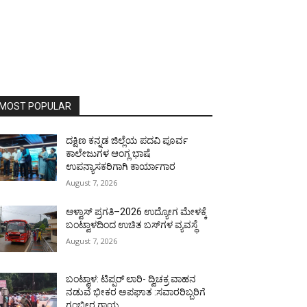
MOST POPULAR
ದಕ್ಷಿಣ ಕನ್ನಡ ಜಿಲ್ಲೆಯ ಪದವಿ ಪೂರ್ವ
ಕಾಲೇಜುಗಳ ಆಂಗ್ಲ ಭಾಷೆ
ಉಪನ್ಯಾಸಕರಿಗಾಗಿ ಕಾರ್ಯಾಗಾರ
August 7, 2026
ಆಳ್ವಾಸ್ ಪ್ರಗತಿ–2026 ಉದ್ಯೋಗ ಮೇಳಕ್ಕೆ
ಬಂಟ್ವಾಳದಿಂದ ಉಚಿತ ಬಸ್‌ಗಳ ವ್ಯವಸ್ಥೆ
August 7, 2026
ಬಂಟ್ವಾಳ: ಟಿಪ್ಪರ್ ಲಾರಿ- ದ್ವಿಚಕ್ರ ವಾಹನ
ನಡುವೆ ಭೀಕರ ಅಪಘಾತ :ಸವಾರರಿಬ್ಬರಿಗೆ
ಗಂಭೀರ ಗಾಯ