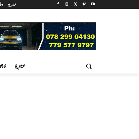
ಷಣಿಕ
ಕ್ರೈಮ್
್ಷಣಿಕ
ಕ್ರೈಮ್