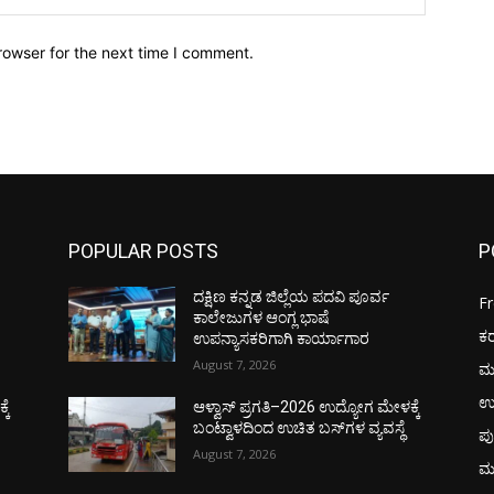
rowser for the next time I comment.
POPULAR POSTS
P
ದಕ್ಷಿಣ ಕನ್ನಡ ಜಿಲ್ಲೆಯ ಪದವಿ ಪೂರ್ವ
F
ಕಾಲೇಜುಗಳ ಆಂಗ್ಲ ಭಾಷೆ
ಕ
ಉಪನ್ಯಾಸಕರಿಗಾಗಿ ಕಾರ್ಯಾಗಾರ
August 7, 2026
ಮ
ಉ
ಕೆ
ಆಳ್ವಾಸ್ ಪ್ರಗತಿ–2026 ಉದ್ಯೋಗ ಮೇಳಕ್ಕೆ
ಬಂಟ್ವಾಳದಿಂದ ಉಚಿತ ಬಸ್‌ಗಳ ವ್ಯವಸ್ಥೆ
ಪು
August 7, 2026
ಮ