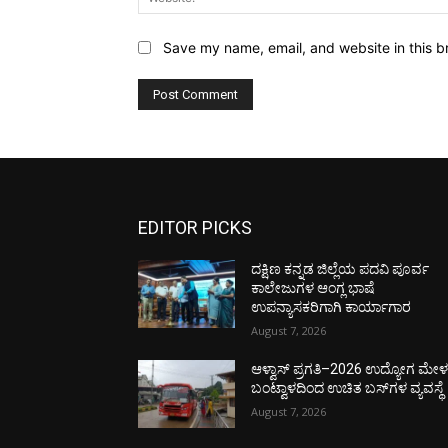
Save my name, email, and website in this b
EDITOR PICKS
ದಕ್ಷಿಣ ಕನ್ನಡ ಜಿಲ್ಲೆಯ ಪದವಿ ಪೂರ್ವ
ಕಾಲೇಜುಗಳ ಆಂಗ್ಲ ಭಾಷೆ
ಉಪನ್ಯಾಸಕರಿಗಾಗಿ ಕಾರ್ಯಾಗಾರ
August 7, 2026
ಆಳ್ವಾಸ್ ಪ್ರಗತಿ–2026 ಉದ್ಯೋಗ ಮೇಳಕ್
ಬಂಟ್ವಾಳದಿಂದ ಉಚಿತ ಬಸ್‌ಗಳ ವ್ಯವಸ್ಥೆ
August 7, 2026