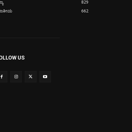
ಜ್ಯ
829
ಾಜಕೀಯ
662
OLLOW US