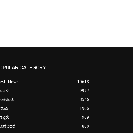
OPULAR CATEGORY
resh News
10618
ರಾವಳಿ
9997
ಂಗಳೂರು
3546
ಡುಪಿ
1906
ತ್ತೂರು
969
ೂಡಬಿದರೆ
860