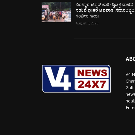
ಬಂಟ್ವಾಳ: ಟಿಪ್ಪರ್ ಲಾರಿ- ದ್ವಿಚಕ್ರ ವಾಹನ
ನಡುವೆ ಭೀಕರ ಅಪಘಾತ :ಸವಾರರಿಬ್ಬರಿ
ಗಂಭೀರ ಗಾಯ
August 6, 2026
AB
V4 N
Chan
Gulf
news
heal
Ente