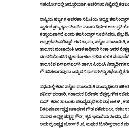
ಸಹಯೋಗದಲ್ಲಿ ಅದ್ಧೂರಿಯಾಗಿ ಆಚರಿಸುವ ನಿಟ್ಟಿನಲ್ಲಿ ಕಡ
ರಾಷ್ಟಿಯ ಹಬ್ಬಗಳ ಆಚರಣಾ ಸಮಿತಿಯ ಅಧ್ಯಕ್ಷ ತಹಸೀಲ್ದಾರ್ 
ಸ್ವಾತಂತ್ರೊö್ಯತ್ಸವದ ಹಿಂದಿನ ಮೂರು ದಿನಗಳ ಕಾಲ ಪ್ರತಿಯ
ಕಡ್ಡಾಯವಾಗಿದೆ ಎಂದು ತಹಸೀಲ್ದಾರ್ ಸೂಚಿಸಿದರು. ಪ್ರೋಟ
ಅಧ್ಯಕ್ಷತೆವಹಿಸಲಿದ್ದಾರೆ. ಈಗ ತಾ,ಪಂ, ಪಟ್ಟಣ ಪಂಚಾಯಿತಿ
ತಾಲೂಕು ಪಂಚಾಯಿತಿ ಆಡಳಿತಾಧಿಕಾರಿ ಸೀತಾ ಅವರ ನೇತೃತ್ವದ
ವಂದನೆಯೊoದಿಗೆ ಧ್ವಜಾರೋಹಣ ನಡೆದು ಬಳಿಕ ಮೆರವಣಿಗೆ
ತಾಲೂಕಿನ ಎಸ್‌ಎಸ್‌ಎಲ್‌ಸಿ ಹಾಗೂ ಪಿಯುಸಿ ವಿದ್ಯಾರ್ಥಿಗಳನ್ನ
ಗೌರವಿಸಲಾಗುವುದು ಎನ್ನುವ ನಿರ್ಧಾರಗಳನ್ನು ಸಭೆಯಲ್ಲಿ ತೆಗ
ಸಭೆಯಲ್ಲಿ ಕಡಬ ಪಟ್ಟಣ ಪಂಚಾಯಿತಿ ಮುಖ್ಯಾಧಿಕಾರಿ ಪಕೀ
ನವೀನ್ ಭಂಢಾರಿ, ಸಹಾಯಕ ನಿರ್ದೆಶಕ ಚೆನ್ನಪ್ಪ ಗೌಡ ಕಜೆಮ
ರಾವ್, ಕಡಬ ತಾಲೂಕು ಪಶುವೈದ್ಯಾಧಿಕಾರಿ ಡಾ|ಅಜಿತ್ , ಕಡಬ
ನಿಕಟಪೂರ್ವಾಧ್ಯಕ್ಷ ಜನಾರ್ಧನ ಗೌಡ ಪಣೆಮಜಲು, ಕಡಬ
ಸಂಘದ ಅಧ್ಯಕ್ಷ ಚೆನ್ನಪ್ಪ ಗೌಡ , ಕೃಷಿ ಇಲಾಖೆಯ ಸೀಮಾ, 
ಲಯನ್ಸ್ ಅಧ್ಯಕ್ಷ ಜೋಸ್ ಕೆ .ಜೆ, ಮಧುರ ಟೂರಿಸ್ಟ್ ಚಾಲಕ