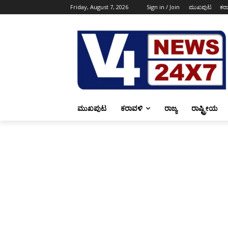
Friday, August 7, 2026
Sign in / Join
ಮುಖಪುಟ
ಕರ
ಮುಖಪುಟ
ಕರಾವಳಿ
ರಾಜ್ಯ
ರಾಷ್ಟ್ರೀಯ