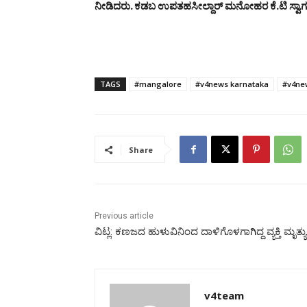
ನೀಡಿದರು. ಕಡಬ ಉಪತಹಸೀಲ್ದಾರ್ ಮನೋಹರ ಕೆ.ಟಿ ಸ್ವಾಗ
TAGS
#mangalore
#v4news karnataka
#v4ne
Share
Previous article
ವಿಟ್ಲ: ಕಣಜದ ಹುಳುವಿನಿಂದ ದಾಳಿಗೊಳಗಾಗಿದ್ದ ವ್ಯಕ್ತಿ ಮೃತ್ಯು
v4team