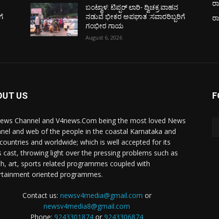
ರಾ
ಬಂಟ್ವಾಳ: ಟಿಪ್ಪರ್ ಲಾರಿ- ದ್ವಿಚಕ್ರ ವಾಹನ
ಗೆ
ನಡುವೆ ಭೀಕರ ಅಪಘಾತ :ಸವಾರರಿಬ್ಬರಿಗೆ
ರ
ಗಂಭೀರ ಗಾಯ
August 6, 2026
OUT US
F
ews Channel and V4news.Com being the most loved News
nel and web of the people in the coastal Karnataka and
 countries and worldwide; which is well accepted for its
 cast, throwing light over the pressing problems such as
th, art, sports related programmes coupled with
rtainment oriented programmes.
Contact us:
newsv4media@gmail.com
or
newsv4media8@gmail.com
Phone:
9243301874
or
9243306874