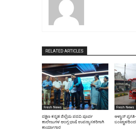
RELATED ARTICLES
Fresh News
Fresh News
ದಕ್ಷಿಣ ಕನ್ನಡ ಜಿಲ್ಲೆಯ ಪದವಿ ಪೂರ್ವ
ಆಳ್ವಾಸ್ ಪ್ರಗ
ಕಾಲೇಜುಗಳ ಆಂಗ್ಲ ಭಾಷೆ ಉಪನ್ಯಾಸಕರಿಗಾಗಿ
ಬಂಟ್ವಾಳದಿಂದ 
ಕಾರ್ಯಾಗಾರ