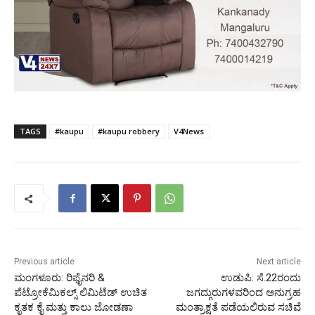
TAGS
#kaupu
#kaupu robbery
V4News
Previous article
Next article
ಮಂಗಳೂರು: ರಿಫೈನರಿ &
ಉಡುಪಿ: ಸೆ.22ರಂದು
ಪೆಟ್ರೋಕೆಮಿಕಲ್ಸ್ ಲಿಮಿಟೆಡ್ ಉಚಿತ
ಜಗದ್ಗುರುಗಳವರಿಂದ ಅನುಗ್ರಹ
ಕೃತಕ ಕೈ ಮತ್ತು ಕಾಲು ಜೋಡಣಾ
ಮಂತ್ರಾಕ್ಷತೆ ಪಡೆಯಲಿರುವ ಸಚಿವೆ