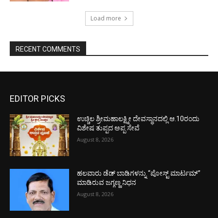
Load more
RECENT COMMENTS
EDITOR PICKS
ಉಚ್ಚಿಲ ಶ್ರೀಮಹಾಲಕ್ಷ್ಮೀ ದೇವಸ್ಥಾನದಲ್ಲಿ ಆ.10ರಂದು
ವಿಶೇಷ ತುಪ್ಪದ ಅಪ್ಪ ಸೇವೆ
August 8, 2026
ಹಲವಾರು ಡೆಡ್ ಬಾಡಿಗಳನ್ನು “ಪೋಸ್ಟ್ ಮಾರ್ಟಮ್”
ಮಾಡಿರುವ ಜಗ್ಗಣ್ಣ ನಿಧನ
August 8, 2026