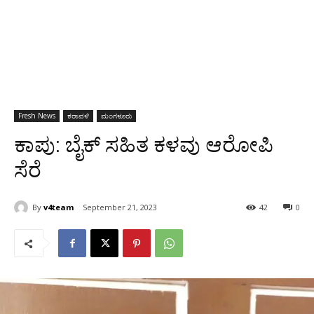
Fresh News
ಕರಾವಳಿ
ಮಂಗಳೂರು
ಕಾಪು: ಬೈಕ್ ಸಹಿತ ಕಳವು ಆರೋಪಿ
ಸೆರೆ
By
v4team
September 21, 2023
42
0