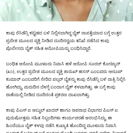
ಕಾಪು ರೆಸಿಡೆನ್ಸಿ ಕಟ್ಟಡದ ಬಳಿ ನಿಲ್ಲಿಸಲಾಗಿದ್ದ ಬೈಕ್ ನಾಪತ್ತೆಯಾದ ಬಗ್ಗೆ ಉತ್ತರ
ಪ್ರದೇಶ ಮೂಲದ ವ್ಯಕ್ತಿ ನೀಡಿದ ದೂರಿನನ್ವಯ ತನಿಖೆ ನಡೆಸಿದ ಕಾಪು
ಪೊಲೀಸರು ಬೈಕ್ ಸಹಿತ ಆರೋಪಿಯನ್ನು ಬಂಧಿಸಿದ್ದಾರೆ.
ಬಂಧಿತ ಆರೋಪಿ ಮೂಳೂರು ನಿವಾಸಿ ಹಳೆ ಆರೋಪಿ ಸೂರಜ್ ಕೋಟ್ಯಾನ್
(೩೧), ಉತ್ತರ ಪ್ರದೇಶ ಮೂಲದ ವ್ಯಕ್ತಿ ಶಾರುಖ್ ಹಸನ್ ಎಂಬವರು ಅನೂಪ್
ಕುಮಾರ್ ಎಂಬವರಿಗೆ ಸೇರಿದ ಪಲ್ಸರ್ ಬೈಕನ್ನು ಕಾಪು ರೆಸಿಡೆನ್ಸಿ ಬಳಿ ರಾತ್ರಿ ನಿಲ್ಲಿಸಿ
ಹೋಗಿದ್ದು, ಮರುದಿನ ಬೆಳಗ್ಗೆ ಬಂದಾಗ ಬೈಕ್ ಕಳವಾಗಿತ್ತು. ಈ ಬಗ್ಗೆ ಕಾಪು
ಠಾಣೆಯಲ್ಲಿ ನೀಡಿದ ದೂರಿನಂತೆ ಪ್ರಕರಣ ದಾಖಲಾಗಿತ್ತು.
ಕಾಪು ಪಿಎಸ್ ಐ ಅಬ್ದುಲ್ ಖಾದರ್ ಹಾಗೂ ಅಪರಾಧ ವಿಭಾಗದ ಪಿಎಸ್ ಐ
ಪುರುಷೋತ್ತಮ ಸಹಿತ ಸಿಬ್ಬಂದಿಗಳು ಕಾರ್ಯಚರಣೆ ಆರಂಭಿಸಿದ್ದು, ಈ
ಹಿಂದೆಯೂ ಬೈಕ್ ಕಳವು ನಡೆಸಿ ಕುಖ್ಯಾತಿ ಹೊಂದಿದ್ದ ಮೂಳೂರು ನಿವಾಸಿ