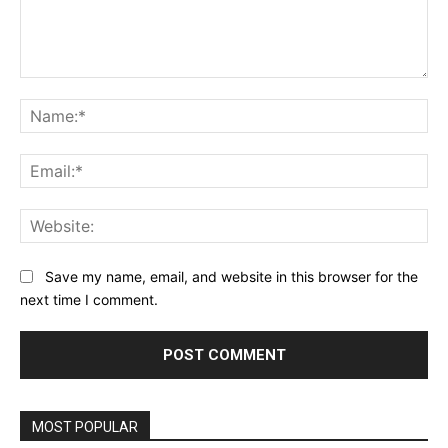
Comment:
Na
Ema
Web
Save my name, email, and website in this browser for the
next time I comment.
MOST POPULAR