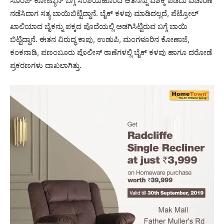
ಸೂರಜ್ ಕೋಟ್ಯಾನ್ ಬಗ್ಗೆ ಸಂಶಯಹೊಂದಿ ಆತನನ್ನು ವಶಕ್ಕೆ ಪಡೆದು ವಿಚಾರಣೆ
ನಡೆಸಿದಾಗ ಸತ್ಯ ಬಾಯಿಬಿಟ್ಟಿದ್ದಾನೆ. ಬೈಕ್ ಕಳವು ಮಾಡಿದಲ್ಲದೆ, ಪೆಟ್ರೋಲ್
ಖಾಲಿಯಾದ ಬೈಕನ್ನು ಪಕ್ಕದ ಪೊದೆಯಲ್ಲಿ ಅಡಗಿಸಿಟ್ಟಿರುವ ಬಗ್ಗೆ ಬಾಯಿ
ಬಿಟ್ಟಿದ್ದಾನೆ. ಈತನ ವಿರುದ್ಧ ಕಾಪು, ಉಡುಪಿ, ಮಂಗಳೂರಿನ ಕೋಣಾಜೆ,
ಕಂಕನಾಡಿ, ಪಣಂಬೂರು ಪೊಲೀಸ್ ಠಾಣೆಗಳಲ್ಲಿ ಬೈಕ್ ಕಳವು ಹಾಗೂ ದರೋಡೆ
ಪ್ರಕರಣಗಳು ದಾಖಲಾಗಿತ್ತು.