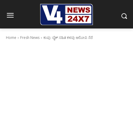
Home
Fresh News
ಕಾಪು: ಬೈಕ್ ಸಹಿತ ಕಳವು ಆರೋಪಿ ಸೆರೆ