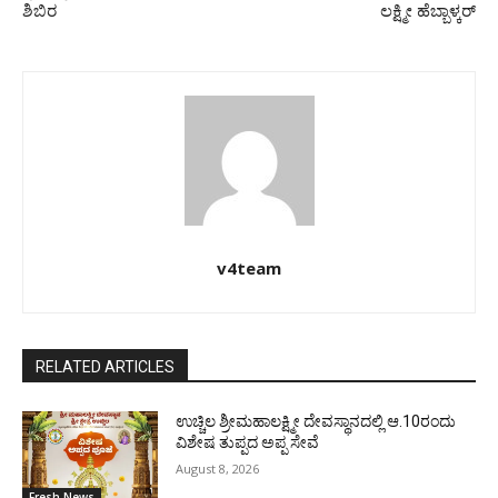
ಶಿಬಿರ
ಲಕ್ಷ್ಮೀ ಹೆಬ್ಬಾಳ್ಕರ್
v4team
RELATED ARTICLES
ಉಚ್ಚಿಲ ಶ್ರೀಮಹಾಲಕ್ಷ್ಮೀ ದೇವಸ್ಥಾನದಲ್ಲಿ ಆ.10ರಂದು
ವಿಶೇಷ ತುಪ್ಪದ ಅಪ್ಪ ಸೇವೆ
August 8, 2026
Fresh News