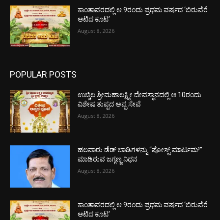
ಕಾಂತಾವರದಲ್ಲಿ ಆ.9ರಂದು ಪ್ರಥಮ ವರ್ಷದ ‘ಬಿರುವೆರೆ
ಆಟಿದ ಕೂಟ’
August 8, 2026
POPULAR POSTS
ಉಚ್ಚಿಲ ಶ್ರೀಮಹಾಲಕ್ಷ್ಮೀ ದೇವಸ್ಥಾನದಲ್ಲಿ ಆ.10ರಂದು
ವಿಶೇಷ ತುಪ್ಪದ ಅಪ್ಪ ಸೇವೆ
August 8, 2026
ಹಲವಾರು ಡೆಡ್ ಬಾಡಿಗಳನ್ನು “ಪೋಸ್ಟ್ ಮಾರ್ಟಮ್”
ಮಾಡಿರುವ ಜಗ್ಗಣ್ಣ ನಿಧನ
August 8, 2026
ಕಾಂತಾವರದಲ್ಲಿ ಆ.9ರಂದು ಪ್ರಥಮ ವರ್ಷದ ‘ಬಿರುವೆರೆ
ಆಟಿದ ಕೂಟ’