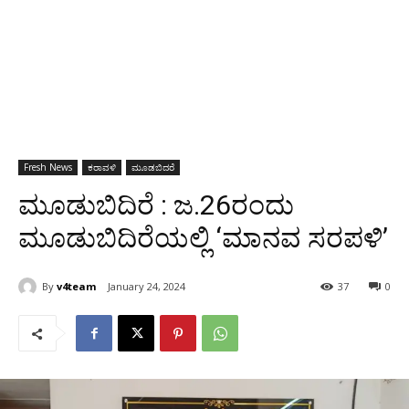
Fresh News
ಕರಾವಳಿ
ಮೂಡಬಿದರೆ
ಮೂಡುಬಿದಿರೆ : ಜ.26ರಂದು
ಮೂಡುಬಿದಿರೆಯಲ್ಲಿ ‘ಮಾನವ ಸರಪಳಿ’
By
v4team
January 24, 2024
37
0