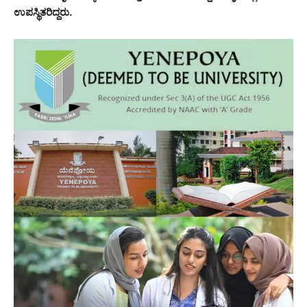
ಉಪಸ್ಥಿತರಿದ್ದರು.