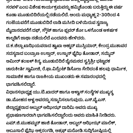
ಸರಪಳಿ’ಎಂಬ ವಿಶೇಷ ಕಾರ್ಯಕ್ರಮವನ್ನು ಹಮ್ಮಿಕೊಂಡು ಬರುತ್ತಿದ್ದು ಈ ವರ್ಷ
ಕೂಡಾ ಮೂಡುಬಿದಿರೆಯಲ್ಲಿ ನಡೆಯಲಿದೆ. ಅಂದು ಮಧ್ಯಾಹ್ನ 2-30ರಿಂದ 4
ಗಂಟೆಯವರೆಗೆ ಮೂಡುಬಿದಿರೆ ಲಾಡಿ ಮಸೀದಿ ಬಳಿಯಿರುವ ಸ್ವರಾಜ್ಯ
ಮೈದಾನದವರೆಗೆ ದಫ್, ಸ್ಕೌಟ್ ಹಾಗೂ ಫ್ಲವರ್ ಶೋ ಒಳಗೊಂಡ ಆಕರ್ಷಕ
ಕಾಲ್ನಡಿಗೆ ಜಾಥಾ ನಡೆಯಲಿದೆ ಎಂದವರು ಹೇಳಿದರು.
ದ.ಕ.ಜಿಲ್ಲಾ ಖಾಝಿಯವರಾದ ತ್ವಾಖಾ ಅಹ್ಮದ್ ಮುಸ್ಲಿಯಾರ್, ಕೇಂದ್ರ ಮುಶಾವರ
ಸದಸ್ಯರಾದ ಬಂಬ್ರಾಣ ಉಸ್ತಾದ್, ಉಸ್ಮಾನ್ ಫೈಝಿ ತೋಡಾರ್, ಸಯ್ಯಿದ್
ಅಮೀರ್ ತಂಙಳ್ ಕಿನ್ಯ, ಮೂಡುಬಿದಿರೆ ಜೈನಮಠದ ಸ್ವಸ್ತಿಶ್ರೀ ಭಟ್ಟಾರಕ
ಚಾರುಕೀರ್ತಿ ಸ್ವಾಮೀಜಿ, ರೆ.ಫಾ.ವಿನ್ಸೆಂಟ್ ಡಿಸೋಜ ಸೇರಿದಂತೆ ಹಲವು ಧಾರ್ಮಿಕ,
ಸಾಮಾಜಿಕ ಹಾಗೂ ರಾಜಕೀಯ ಮುಖಂಡರು ಈ ಸಮಾರಂಭದಲ್ಲಿ
ಭಾಗವಹಿಸಲಿದ್ದಾರೆ.
ವಿಧಾನಸಭಾಧ್ಯಕ್ಷ ಯು.ಟಿ.ಖಾದರ್ ಹಾಗೂ ಆಳ್ವಾಸ್ ಸಂಸ್ಥೆಗಳ ಮುಖ್ಯಸ್ಥ
ಡಾ.ಮೋಹನ ಆಳ್ವ ಅವರನ್ನು ಸನ್ಮಾನಿಸಲಾಗುವುದು. ಎಸ್.ವೈ.ಎಸ್.
ಜಿಲ್ಲಾಧ್ಯಕ್ಷರಾದ ಅಬ್ದುಲ್ ಅಝೀಝ್ ದಾರಿಮಿ ಅವರು ಮುಖ್ಯ
ಪ್ರಭಾಷಣಗಾರರಾಗಿ ಭಾಗವಹಿಸಲಿದ್ದಾರೆಂದು ಅವರು ಮಾಹಿತಿ ನೀಡಿದರು.
ಎಮ್.ಜಿ.ಮುಹಮ್ಮದ್ ಹಾಜಿ ತೋಡಾರ್, ಅಬ್ದುಲ್ ಅಝೀಝ್ ಮಾಲಿಕ್,
ಅಬೂಸಾಲಿ ಫೈಝಿ ಅಕ್ಕರಂಗಡಿ, ಅಶ್ರಫ್ ಮರೋಡಿ ಸುದ್ದಿಗೋಷ್ಠಿಯಲ್ಲಿ