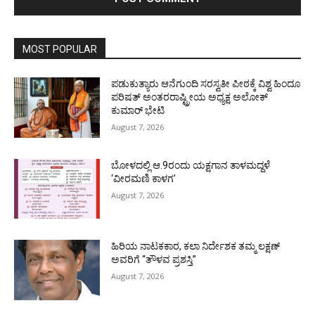
MOST POPULAR
ಪಡುಕುತ್ಯಾರು ಆನೆಗುಂದಿ ಸರಸ್ವತೀ ಪೀಠಕ್ಕೆ ವಿಶ್ವ ಹಿಂದೂ
ಪರಿಷತ್ ಅಂತರರಾಷ್ಟ್ರೀಯ ಅಧ್ಯಕ್ಷ ಅಲೋಕ್
ಕುಮಾರ್ ಭೇಟಿ
August 7, 2026
ಬೋಳದಲ್ಲಿ ಆ.9ರಂದು ಯಕ್ಷಗಾನ ತಾಳಮದ್ದಳೆ
‘ವೀರಮಣಿ ಕಾಳಗ’
August 7, 2026
ಹಿರಿಯ ನಾಟಕಕಾರ, ಕಲಾ ನಿರ್ದೇಶಕ ತಮ್ಮ ಲಕ್ಷಣ್
ಅವರಿಗೆ “ತೌಳವ ಪ್ರಶಸ್ತಿ”
August 7, 2026