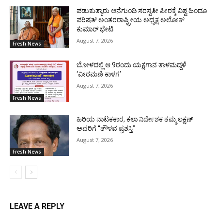
ಪಡುಕುತ್ಯಾರು ಆನೆಗುಂದಿ ಸರಸ್ವತೀ ಪೀಠಕ್ಕೆ ವಿಶ್ವ ಹಿಂದೂ
ಪರಿಷತ್ ಅಂತರರಾಷ್ಟ್ರೀಯ ಅಧ್ಯಕ್ಷ ಅಲೋಕ್
ಕುಮಾರ್ ಭೇಟಿ
August 7, 2026
Fresh News
ಬೋಳದಲ್ಲಿ ಆ.9ರಂದು ಯಕ್ಷಗಾನ ತಾಳಮದ್ದಳೆ
‘ವೀರಮಣಿ ಕಾಳಗ’
August 7, 2026
Fresh News
ಹಿರಿಯ ನಾಟಕಕಾರ, ಕಲಾ ನಿರ್ದೇಶಕ ತಮ್ಮ ಲಕ್ಷಣ್
ಅವರಿಗೆ “ತೌಳವ ಪ್ರಶಸ್ತಿ”
August 7, 2026
Fresh News
LEAVE A REPLY