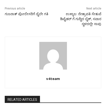
Previous article
Next article
ಗುಜರಾತ್ ಪೋಲೀಸರಿಗೆ ಜೈಲೇ ಗತಿ
ಉಳ್ಳಾಲ: ನೇತ್ರಾವತಿ ಸೇತುವೆ
ಡಿವೈಡರ್ ಗೆ ಗುದ್ದಿದ ಬೈಕ್, ಸವಾರ
ಸ್ಥಳದಲ್ಲೇ ಸಾವು
v4team
RELATED ARTICLES