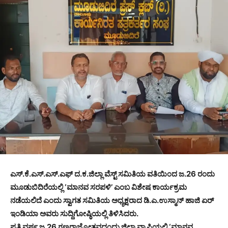
ಎಸ್.ಕೆ.ಎಸ್.ಎಸ್.ಎಫ್ ದ.ಕ.ಜಿಲ್ಲಾ ವೆಸ್ಟ್ ಸಮಿತಿಯ ವತಿಯಿಂದ ಜ.26 ರಂದು
ಮೂಡುಬಿದಿರೆಯಲ್ಲಿ ‘ಮಾನವ ಸರಪಳಿ’ ಎಂಬ ವಿಶೇಷ ಕಾರ್ಯಕ್ರಮ
ನಡೆಯಲಿದೆ ಎಂದು ಸ್ವಾಗತ ಸಮಿತಿಯ ಅಧ್ಯಕ್ಷರಾದ ಡಿ.ಎ.ಉಸ್ಮಾನ್ ಹಾಜಿ ಏರ್
ಇಂಡಿಯಾ ಅವರು ಸುದ್ದಿಗೋಷ್ಠಿಯಲ್ಲಿ ತಿಳಿಸಿದರು.
ಪ್ರತಿ ವರ್ಷ ಜ.26 ಗಣರಾಜ್ಯೋತ್ಸವದಂದು ಜಿಲ್ಲಾ ವ್ಯಾಪ್ತಿಯಲ್ಲಿ ‘ಮಾನವ