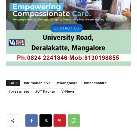
TAGS
#dr.mohan alva
#mangalore
#moodabidre
#pressmeet
#UT Kadhar
V4News