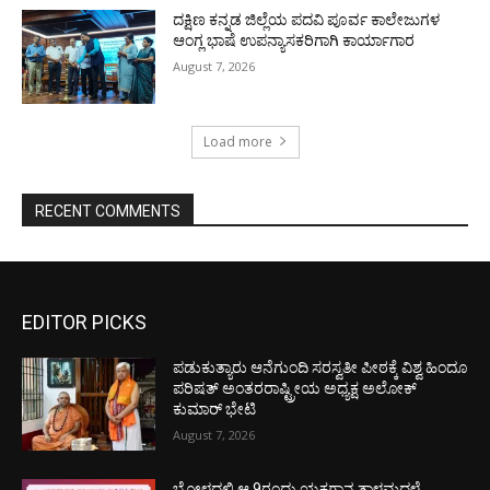
ದಕ್ಷಿಣ ಕನ್ನಡ ಜಿಲ್ಲೆಯ ಪದವಿ ಪೂರ್ವ ಕಾಲೇಜುಗಳ
ಆಂಗ್ಲ ಭಾಷೆ ಉಪನ್ಯಾಸಕರಿಗಾಗಿ ಕಾರ್ಯಾಗಾರ
August 7, 2026
Load more
RECENT COMMENTS
EDITOR PICKS
ಪಡುಕುತ್ಯಾರು ಆನೆಗುಂದಿ ಸರಸ್ವತೀ ಪೀಠಕ್ಕೆ ವಿಶ್ವ ಹಿಂದೂ
ಪರಿಷತ್ ಅಂತರರಾಷ್ಟ್ರೀಯ ಅಧ್ಯಕ್ಷ ಅಲೋಕ್
ಕುಮಾರ್ ಭೇಟಿ
August 7, 2026
ಬೋಳದಲ್ಲಿ ಆ.9ರಂದು ಯಕ್ಷಗಾನ ತಾಳಮದ್ದಳೆ