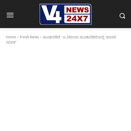
Home
Fresh News
ಮೂಡುಬಿದಿರೆ : ಜ.26ರಂದು ಮೂಡುಬಿದಿರೆಯಲ್ಲಿ 'ಮಾನವ
ಸರಪಳಿ'