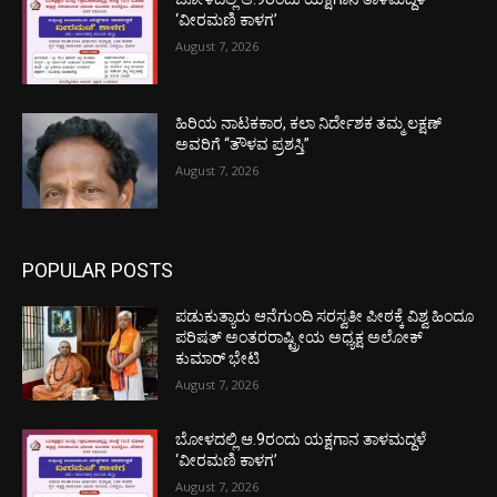
‘ವೀರಮಣಿ ಕಾಳಗ’
August 7, 2026
ಹಿರಿಯ ನಾಟಕಕಾರ, ಕಲಾ ನಿರ್ದೇಶಕ ತಮ್ಮ ಲಕ್ಷಣ್
ಅವರಿಗೆ “ತೌಳವ ಪ್ರಶಸ್ತಿ”
August 7, 2026
POPULAR POSTS
ಪಡುಕುತ್ಯಾರು ಆನೆಗುಂದಿ ಸರಸ್ವತೀ ಪೀಠಕ್ಕೆ ವಿಶ್ವ ಹಿಂದೂ
ಪರಿಷತ್ ಅಂತರರಾಷ್ಟ್ರೀಯ ಅಧ್ಯಕ್ಷ ಅಲೋಕ್
ಕುಮಾರ್ ಭೇಟಿ
August 7, 2026
ಬೋಳದಲ್ಲಿ ಆ.9ರಂದು ಯಕ್ಷಗಾನ ತಾಳಮದ್ದಳೆ
‘ವೀರಮಣಿ ಕಾಳಗ’
August 7, 2026