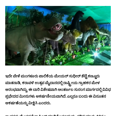
ಇದೇ ವೇಳೆ ಮಂಗಳೂರು ಪಾಲಿಕೆಯ ಮೇಯರ್ ಸುಧೀರ್ ಶೆಟ್ಟಿ ಕಣ್ಣೂರು
ಮಾತನಾಡಿ, ಕರಾವಳಿ ಉತ್ಸವ ಮೈದಾನದಲ್ಲಿ ರಾಷ್ಟ್ರೀಯ ಗ್ರಾಹಕರ ಮೇಳ
ಆರಂಭವಾಗಿದ್ದು, ಈ ಬಾರಿ ವಿಶೇಷವಾಗಿ ಅಂತರ್ಜಲ ಸುರಂಗ ಮಾರ್ಗದಲ್ಲಿ ವಿವಿಧ
ಪ್ರಭೇದದ ಮೀನುಗಳು ಆಕರ್ಷಣೀಯವಾಗಿದೆ. ಎಲ್ಲರೂ ಬಂದು ಈ ವಿನೂತನ
ಆಕರ್ಷಣೆಯನ್ನು ವೀಕ್ಷಿಸಿ ಎಂದರು.