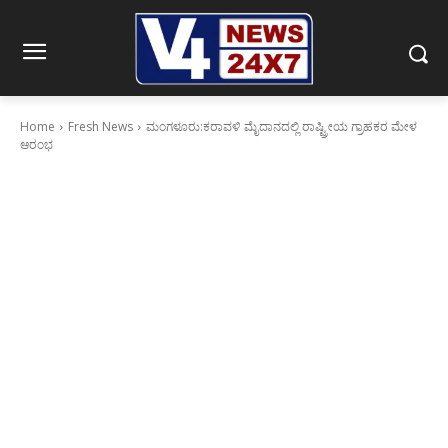
Home
Fresh News
ಮಂಗಳೂರು:ಕರಾವಳಿ ಮೈದಾನದಲ್ಲಿ ರಾಷ್ಟ್ರೀಯ ಗ್ರಾಹಕರ ಮೇಳ
ಆರಂಭ