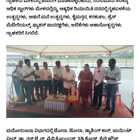
ಗ್ರಾಹಕರು ಮೇಳದಲ್ಲಿ ಶಾಪಿಂಗ್ ಮಾಡಿಕೊಳ್ಳಬಹುದು, ಸರಿಸುಮಾರು 40ಕ್ಕೂ
ಅಧಿಕ ಸ್ಟಾಲ್‍ಗಳು ಮೇಳದಲ್ಲಿದ್ದು, ಅತ್ಯಧಿಕ ರಿಯಾಯಿತಿ ದರದಲ್ಲಿ ಗೃಹಬಳಕೆಯ
ಉತ್ಪನ್ನಗಳು, ಅಡುಗೆ ಮನೆ ಉತ್ಪನ್ನಗಳು, ಕೈಮಗ್ಗದ, ಕರಕುಶಲ, ಡ್ರೆಸ್
ಮೆಟೀರಿಯಲ್ಸ್, ಫ್ಯಾಶನ್ ಪಾದರಕ್ಷಗೆಳು, ಆಟಿಕೆಗಳು ಆಹಾರೋತ್ಪನ್ನಗಳು
ಗ್ರಾಹಕರಿಗೆ ಸಿಗಲಿದೆ.
ಮನೋರಂಜನಾ ವಿಭಾಗದಲ್ಲಿ ಟೋರಾ. ಟೋರಾ, ಡ್ಯಾಶಿಂಗ್ ಕಾರ್, ಜಾಯಿಂಟ್
ವೀಲ್, ಡ್ರ್ಯಾಗನ್ ಟ್ರೈನ್, ಮೆರ್ರಿ ಕೊಲಂಬಸ್, 3ಡಿ ಶೋಸ್, ಸ್ಕೇರಿ ಹೌಸ್,