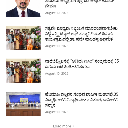
ಸಮಿತಿಯ ಅಧ್ಯಕ್ಷರಾಗಿ ಪ್ರೊ. ಡಾ. ಅಖ್ತರ್ ಹುಸೇನ್
ನೇಮಕ
August 10, 2026
ಸತ್ಯವೇ ಮಾಧ್ಯಮ ಸಿಬ್ಬಂದಿಗೆ ಮಾನದಂಡವಾಗಬೇಕು:
ನಿಟ್ಟೆ ಇನ್ಸ್ಟಿಟ್ಯೂಟ್ ಆಫ್ ಕಮ್ಯುನಿಕೇಷನ್ ದಿಕ್ಸೂಚಿ
ಕಾರ್ಯಕ್ರಮದಲ್ಲಿ ಡಾ. ಹರ್ಷ ಹಾಲಹಳ್ಳಿ ಅಭಿಮತ
August 10, 2026
ಪಾದೆಬೆಟ್ಟುವಿನಲ್ಲಿ “ಆಟಿಯ ಐಸಿರಿ’’ ಸಂಭ್ರಮದಲ್ಲಿ 35
ಬಗೆಯ ಆಟಿ ತಿಂಡಿ–ತಿನಿಸುಗಳು
August 10, 2026
ಹೆಜಮಾಡಿ ಬಿಲ್ಲವರ ಸಂಘದ ವಾರ್ಷಿಕ ಮಹಾಸಭೆ,35
ವಿದ್ಯಾರ್ಥಿಗಳಿಗೆ ವಿದ್ಯಾರ್ಥಿವೇತನ ವಿತರಣೆ; ದಾನಿಗಳಿಗೆ
ಸನ್ಮಾನ
August 10, 2026
Load more