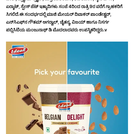
ಏರ್‍ಶಾಟ್, ಸ್ಪೇಸ್ ಜೆಟ್ ಇತ್ಯಾದಿಗಳು ಸಂಜೆ 4ರಿಂದ ರಾತ್ರಿ 9ರ ವರೆಗೆ ಗ್ರಾಹಕರಿಗೆ
ಸಿಗಲಿದೆ.ಈ ಸಂದರ್ಭದಲ್ಲಿ ಮಾಜಿ ಮೇಯರ್ ದಿವಾಕರ್ ಪಾಂಡೇಶ್ವರ್,
ಎನ್‍ಸಿಎಫ್‍ನ ಗೌತಮ್ ಅಗರ್‍ವಾಲ್, ಚೈತನ್ಯ, ವಿಜಯ್ ಹಾಗೂ ನಿಸರ್ಗ
ಪಬ್ಲಿಸಿಟಿಯ ಮಂಜುನಾಥ್ ಡಿ ಮೊದಲಾದವರು ಉಪಸ್ಥಿತರಿದ್ದರು.v