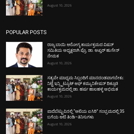
August 10, 2026
POPULAR POSTS
ರಾಜ್ಯ ಬಾಯಿ ಆರೋಗ್ಯ ಕಾರ್ಯಕ್ರಮದ ವಿಷನ್
ಸಮಿತಿಯ ಅಧ್ಯಕ್ಷರಾಗಿ ಪ್ರೊ. ಡಾ. ಅಖ್ತರ್ ಹುಸೇನ್
ನೇಮಕ
August 10, 2026
ಸತ್ಯವೇ ಮಾಧ್ಯಮ ಸಿಬ್ಬಂದಿಗೆ ಮಾನದಂಡವಾಗಬೇಕು:
ನಿಟ್ಟೆ ಇನ್ಸ್ಟಿಟ್ಯೂಟ್ ಆಫ್ ಕಮ್ಯುನಿಕೇಷನ್ ದಿಕ್ಸೂಚಿ
ಕಾರ್ಯಕ್ರಮದಲ್ಲಿ ಡಾ. ಹರ್ಷ ಹಾಲಹಳ್ಳಿ ಅಭಿಮತ
August 10, 2026
ಪಾದೆಬೆಟ್ಟುವಿನಲ್ಲಿ “ಆಟಿಯ ಐಸಿರಿ’’ ಸಂಭ್ರಮದಲ್ಲಿ 35
ಬಗೆಯ ಆಟಿ ತಿಂಡಿ–ತಿನಿಸುಗಳು
August 10, 2026