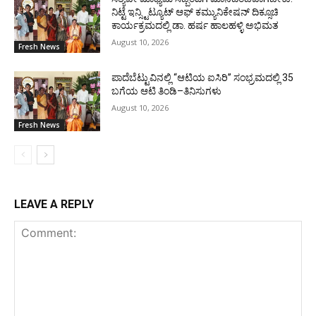
ನಿಟ್ಟೆ ಇನ್ಸ್ಟಿಟ್ಯೂಟ್ ಆಫ್ ಕಮ್ಯುನಿಕೇಷನ್ ದಿಕ್ಸೂಚಿ
ಕಾರ್ಯಕ್ರಮದಲ್ಲಿ ಡಾ. ಹರ್ಷ ಹಾಲಹಳ್ಳಿ ಅಭಿಮತ
August 10, 2026
Fresh News
ಪಾದೆಬೆಟ್ಟುವಿನಲ್ಲಿ “ಆಟಿಯ ಐಸಿರಿ’’ ಸಂಭ್ರಮದಲ್ಲಿ 35
ಬಗೆಯ ಆಟಿ ತಿಂಡಿ–ತಿನಿಸುಗಳು
August 10, 2026
Fresh News
LEAVE A REPLY