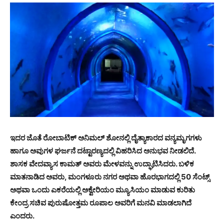
ಇದರ ಜೊತೆ ರೋಬಾಟಿಕ್ ಅನಿಮಲ್ ಶೋನಲ್ಲಿ ದೈತ್ಯಾಕಾರದ ವನ್ಯಮೃಗಗಳು
ಹಾಗೂ ಅವುಗಳ ಘರ್ಜನೆ ದಟ್ಟಾರಣ್ಯದಲ್ಲಿ ವಿಹರಿಸಿದ ಅನುಭವ ನೀಡಲಿದೆ.
ಶಾಸಕ ವೇದವ್ಯಾಸ ಕಾಮತ್ ಅವರು ಮೇಳವನ್ನು ಉದ್ಘಾಟಿಸಿದರು. ಬಳಿಕ
ಮಾತನಾಡಿದ ಅವರು, ಮಂಗಳೂರು ನಗರ ಅಥವಾ ಹೊರಭಾಗದಲ್ಲಿ 50 ಸೆಂಟ್ಸ್
ಅಥವಾ ಒಂದು ಎಕರೆಯಲ್ಲಿ ಅಕ್ವೇರಿಯಂ ಮ್ಯೂಸಿಯಂ ಮಾಡುವ ಕುರಿತು
ಕೇಂದ್ರ ಸಚಿವ ಪುರುಷೋತ್ತಮ ರೂಪಾಲ ಅವರಿಗೆ ಮನವಿ ಮಾಡಲಾಗಿದೆ
ಎಂದರು.