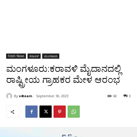
Fresh News
ಕರಾವಳಿ
ಮಂಗಳೂರು
ಮಂಗಳೂರು:ಕರಾವಳಿ ಮೈದಾನದಲ್ಲಿ
ರಾಷ್ಟ್ರೀಯ ಗ್ರಾಹಕರ ಮೇಳ ಆರಂಭ
By
v4team
September 30, 2023
60
0