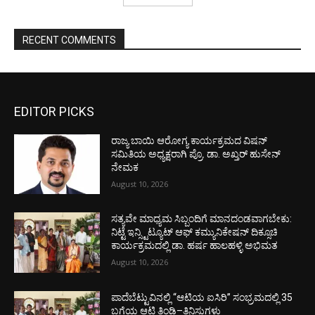
RECENT COMMENTS
EDITOR PICKS
ರಾಜ್ಯ ಬಾಯಿ ಆರೋಗ್ಯ ಕಾರ್ಯಕ್ರಮದ ವಿಷನ್
ಸಮಿತಿಯ ಅಧ್ಯಕ್ಷರಾಗಿ ಪ್ರೊ. ಡಾ. ಅಖ್ತರ್ ಹುಸೇನ್
ನೇಮಕ
August 10, 2026
ಸತ್ಯವೇ ಮಾಧ್ಯಮ ಸಿಬ್ಬಂದಿಗೆ ಮಾನದಂಡವಾಗಬೇಕು:
ನಿಟ್ಟೆ ಇನ್ಸ್ಟಿಟ್ಯೂಟ್ ಆಫ್ ಕಮ್ಯುನಿಕೇಷನ್ ದಿಕ್ಸೂಚಿ
ಕಾರ್ಯಕ್ರಮದಲ್ಲಿ ಡಾ. ಹರ್ಷ ಹಾಲಹಳ್ಳಿ ಅಭಿಮತ
August 10, 2026
ಪಾದೆಬೆಟ್ಟುವಿನಲ್ಲಿ “ಆಟಿಯ ಐಸಿರಿ’’ ಸಂಭ್ರಮದಲ್ಲಿ 35
ಬಗೆಯ ಆಟಿ ತಿಂಡಿ–ತಿನಿಸುಗಳು