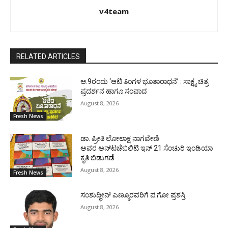
v4team
RELATED ARTICLES
ಆ.9ರಂದು ‘ಆಟಿ ತಿಂಗಳ ಭೂತಾರಾಧನೆ’ : ಸಾಕ್ಷ್ಯ ಚಿತ್ರ
ಪ್ರದರ್ಶನ ಹಾಗೂ ಸಂವಾದ
August 8, 2026
Fresh News
ಡಾ. ಪ್ರೀತಿ ಲೋಲಾಕ್ಷ ನಾಗವೇಣಿ
ಅವರ ಅನ್‌ಟಚೆಬಿಲಿಟಿ ಇನ್ 21 ಸೆಂಚುರಿ ಇಂಡಿಯಾ
ಕೃತಿ ಬಿಡುಗಡೆ
August 8, 2026
Fresh News
ಸಂಶುದ್ಧೀನ್ ಎಣ್ಮೂರವರಿಗೆ ಪ.ಗೋ ಪ್ರಶಸ್ತಿ
August 8, 2026