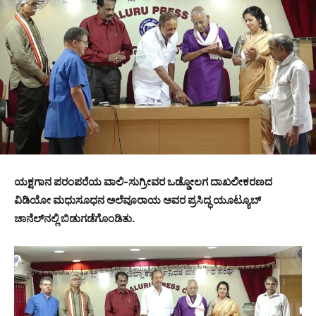
ಯಕ್ಷಗಾನ ಪರಂಪರೆಯ ವಾಲಿ-ಸುಗ್ರೀವರ ಒಡ್ಡೋಲಗ ದಾಖಲೀಕರಣದ
ವಿಡಿಯೋ ಮಧುಸೂಧನ ಅಲೆವೂರಾಯ ಅವರ ಪ್ರಸಿದ್ಧ ಯೂಟ್ಯೂಬ್
ಚಾನೆಲ್‍ನಲ್ಲಿ ಬಿಡುಗಡೆಗೊಂಡಿತು.