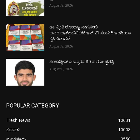
August 8, 2026
ಡಾ. ಪ್ರೀತಿ ಲೋಲಾಕ್ಷ ನಾಗವೇಣಿ
ಅವರ ಅನ್‌ಟಚೆಬಿಲಿಟಿ ಇನ್ 21 ಸೆಂಚುರಿ ಇಂಡಿಯಾ
ಕೃತಿ ಬಿಡುಗಡೆ
August 8, 2026
ಸಂಶುದ್ಧೀನ್ ಎಣ್ಮೂರವರಿಗೆ ಪ.ಗೋ ಪ್ರಶಸ್ತಿ
August 8, 2026
POPULAR CATEGORY
Fresh News
10631
ಕರಾವಳಿ
10008
ಮಂಗಳೂರು
3550