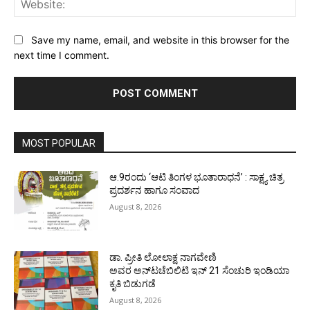
Save my name, email, and website in this browser for the
next time I comment.
MOST POPULAR
ಆ.9ರಂದು ‘ಆಟಿ ತಿಂಗಳ ಭೂತಾರಾಧನೆ’ : ಸಾಕ್ಷ್ಯ ಚಿತ್ರ
ಪ್ರದರ್ಶನ ಹಾಗೂ ಸಂವಾದ
August 8, 2026
ಡಾ. ಪ್ರೀತಿ ಲೋಲಾಕ್ಷ ನಾಗವೇಣಿ
ಅವರ ಅನ್‌ಟಚೆಬಿಲಿಟಿ ಇನ್ 21 ಸೆಂಚುರಿ ಇಂಡಿಯಾ
ಕೃತಿ ಬಿಡುಗಡೆ
August 8, 2026