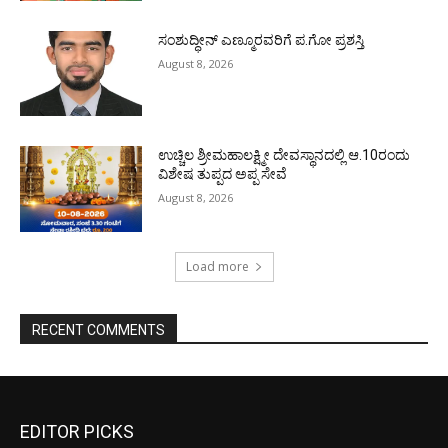
ಸಂಶುದ್ಧೀನ್ ಎಣ್ಮೂರವರಿಗೆ ಪ.ಗೋ ಪ್ರಶಸ್ತಿ
August 8, 2026
ಉಚ್ಚಿಲ ಶ್ರೀಮಹಾಲಕ್ಷ್ಮೀ ದೇವಸ್ಥಾನದಲ್ಲಿ ಆ.10ರಂದು
ವಿಶೇಷ ತುಪ್ಪದ ಅಪ್ಪ ಸೇವೆ
August 8, 2026
Load more
RECENT COMMENTS
EDITOR PICKS