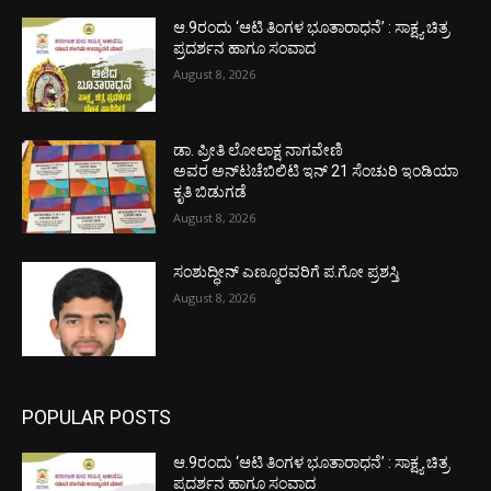
ಆ.9ರಂದು ‘ಆಟಿ ತಿಂಗಳ ಭೂತಾರಾಧನೆ’ : ಸಾಕ್ಷ್ಯ ಚಿತ್ರ
ಪ್ರದರ್ಶನ ಹಾಗೂ ಸಂವಾದ
August 8, 2026
ಡಾ. ಪ್ರೀತಿ ಲೋಲಾಕ್ಷ ನಾಗವೇಣಿ
ಅವರ ಅನ್‌ಟಚೆಬಿಲಿಟಿ ಇನ್ 21 ಸೆಂಚುರಿ ಇಂಡಿಯಾ
ಕೃತಿ ಬಿಡುಗಡೆ
August 8, 2026
ಸಂಶುದ್ಧೀನ್ ಎಣ್ಮೂರವರಿಗೆ ಪ.ಗೋ ಪ್ರಶಸ್ತಿ
August 8, 2026
POPULAR POSTS
ಆ.9ರಂದು ‘ಆಟಿ ತಿಂಗಳ ಭೂತಾರಾಧನೆ’ : ಸಾಕ್ಷ್ಯ ಚಿತ್ರ
ಪ್ರದರ್ಶನ ಹಾಗೂ ಸಂವಾದ