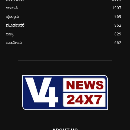
ಉಡುಪಿ
1907
ಪುತ್ತೂರು
969
ಮೂಡಬಿದರೆ
862
ರಾಜ್ಯ
829
ರಾಜಕೀಯ
662