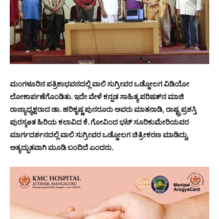
ಮಂಗಳೂರಿನ ಪತ್ರಿಕಾಭವನದಲ್ಲಿ ವಾಲಿ ಸುಗ್ರೀವರ ಒಡ್ಡೋಲಗ ವಿಡಿಯೋ
ಲೋಕಾರ್ಪಣೆಗೊಂಡಿತು. ಇದೇ ವೇಳೆ ಕನ್ನಡ ಸಾಹಿತ್ಯ ಪರಿಷತ್‍ನ ಮಾಜಿ
ರಾಜ್ಯಾಧ್ಯಕ್ಷರಾದ ಡಾ. ಹರಿಕೃಷ್ಣ ಪುನರೂರು ಅವರು ಮಾತನಾಡಿ, ರಾಷ್ಟ್ರಪ್ರಶಸ್ತಿ
ಪುರಸ್ಕøತ ಹಿರಿಯ ಕಲಾವಿದ ಕೆ. ಗೋವಿಂದ ಭಟ್ ಸೂರಿಕುಮೇರಿಯವರ
ಮಾರ್ಗದರ್ಶನದಲ್ಲಿ ವಾಲಿ ಸುಗ್ರೀವರ ಒಡ್ಡೋಲಗ ಚಿತ್ರೀಕರಣ ಮಾಡಿದ್ದು,
ಅತ್ಯದ್ಭುತವಾಗಿ ಮೂಡಿ ಬಂದಿದೆ ಎಂದರು.