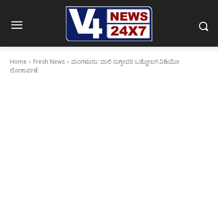
Home
Fresh News
ಮಂಗಳೂರು: ವಾಲಿ ಸುಗ್ರೀವರ ಒಡ್ಡೋಲಗ ವಿಡಿಯೋ
ಲೋಕಾರ್ಪಣೆ