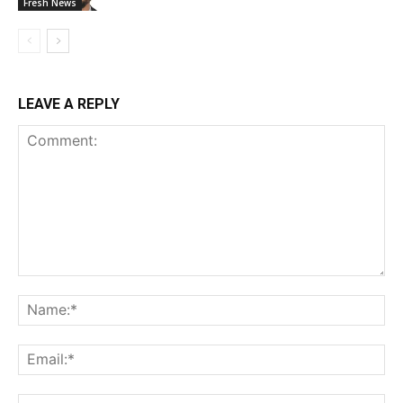
Fresh News
LEAVE A REPLY
Comment:
Na
Ema
Web