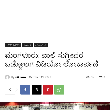
Fresh News
ಕರಾವಳಿ
ಮಂಗಳೂರು
ಮಂಗಳೂರು: ವಾಲಿ ಸುಗ್ರೀವರ
ಒಡ್ಡೋಲಗ ವಿಡಿಯೋ ಲೋಕಾರ್ಪಣೆ
By
v4team
October 19, 2023
56
0