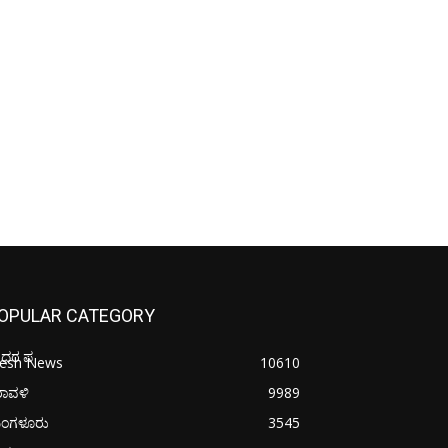
OPULAR CATEGORY
ೋಧರ ಪ
resh News
10610
ರಾವಳಿ
9989
ಂಗಳೂರು
3545