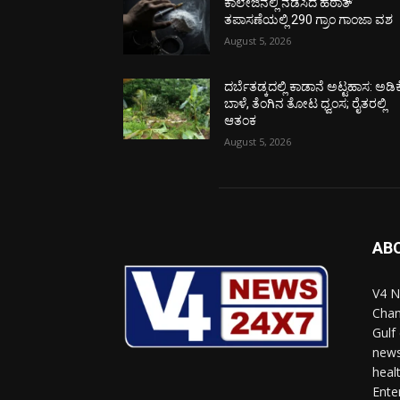
ಕಾಲೇಜಿನಲ್ಲಿ ನಡೆಸಿದ ಹಠಾತ್
ತಪಾಸಣೆಯಲ್ಲಿ 290 ಗ್ರಾಂ ಗಾಂಜಾ ವಶ
August 5, 2026
ದರ್ಬೆತಡ್ಕದಲ್ಲಿ ಕಾಡಾನೆ ಅಟ್ಟಹಾಸ: ಅಡಿಕ
ಬಾಳೆ, ತೆಂಗಿನ ತೋಟ ಧ್ವಂಸ; ರೈತರಲ್ಲಿ
ಆತಂಕ
August 5, 2026
AB
V4 N
Chan
Gulf
news
heal
Ente