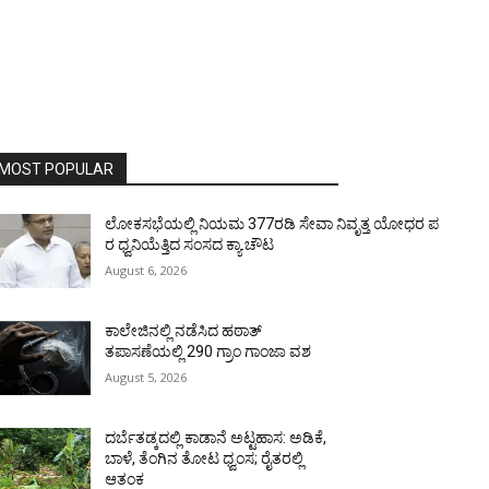
MOST POPULAR
ಲೋಕಸಭೆಯಲ್ಲಿ ನಿಯಮ 377ರಡಿ ಸೇವಾ ನಿವೃತ್ತ ಯೋಧರ ಪ
ರ ಧ್ವನಿಯೆತ್ತಿದ ಸಂಸದ ಕ್ಯಾ.ಚೌಟ
August 6, 2026
ಕಾಲೇಜಿನಲ್ಲಿ ನಡೆಸಿದ ಹಠಾತ್
ತಪಾಸಣೆಯಲ್ಲಿ 290 ಗ್ರಾಂ ಗಾಂಜಾ ವಶ
August 5, 2026
ದರ್ಬೆತಡ್ಕದಲ್ಲಿ ಕಾಡಾನೆ ಅಟ್ಟಹಾಸ: ಅಡಿಕೆ,
ಬಾಳೆ, ತೆಂಗಿನ ತೋಟ ಧ್ವಂಸ; ರೈತರಲ್ಲಿ
ಆತಂಕ