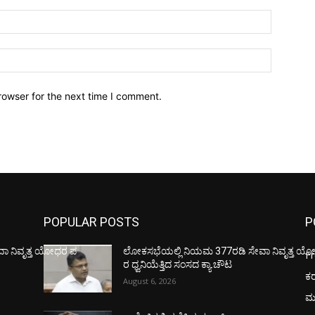
Email:*
Website:
rowser for the next time I comment.
POPULAR POSTS
P
ಾ ನಿವೃತ್ತ ಯೋಧರ ಪ
ಲೋಕಸಭೆಯಲ್ಲಿ ನಿಯಮ 377ರಡಿ ಸೇವಾ ನಿವೃತ್ತ ಯ
F
ರ ಧ್ವನಿಯೆತ್ತಿದ ಸಂಸದ ಕ್ಯಾ.ಚೌಟ
ಕ
August 6, 2026
ಮ