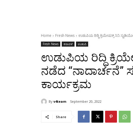
Home
Fresh News
ಉಡುಪಿಯ ರಿದ್ಧಿ ಕ್ರಿಯೇಷನ್ಸ್ ಸಿನಿ ಸ್ಟುಡಿ
Fresh News
ಕರಾವಳಿ
ಉಡುಪಿ
ಉಡುಪಿಯ ರಿದ್ಧಿ ಕ್ರಿಯೇ
ನಡೆದ “ನಾದಾರ್ಚನೆ” ಸಪ
ಕಾರ್ಯಕ್ರಮ
By
v4team
September 20, 2022
Share