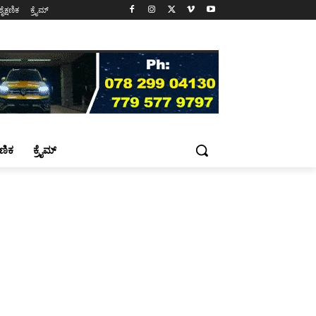
ಶೈಕ್ಷಣಿಕ
ಕ್ರೈಮ್
್ಷಣಿಕ
ಕ್ರೈಮ್