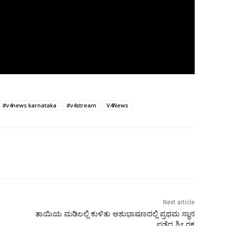
#v4news karnataka
#v4stream
V4News
Next article
ತಾಯಿಯ ಮಡಿಲಲ್ಲಿ ಕುಳಿತು ಆಶುಭಾಷಣದಲ್ಲಿ ಪ್ರಥಮ ಸ್ಥಾನ
ಪಡೆದ ಶ್ರೀ ರಕ್ಷ