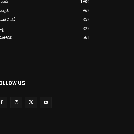
ಡುಪಿ
1906
ತ್ತೂರು
968
ೂಡಬಿದರೆ
858
ಜ್ಯ
828
ಾಜಕೀಯ
661
OLLOW US