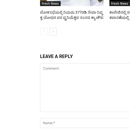
Fresh News
Fresh News
ಲೋಕಸಭೆಯಲ್ಲಿ ನಿಯಮ 377ರಡಿ ಸೇವಾ ನಿವೃ
ಕಾಲೇಜಿನಲ್ಲಿ 
ತ್ತ ಯೋಧರ ಪರ ಧ್ವನಿಯೆತ್ತಿದ ಸಂಸದ ಕ್ಯಾ.ಚೌಟ
ತಪಾಸಣೆಯಲ್ಲಿ 
LEAVE A REPLY
Comment: