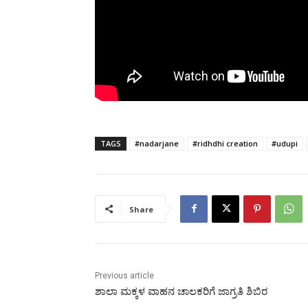
TAGS
#nadarjane
#ridhdhi creation
#udupi
Share
Previous article
ಶಾಲಾ ಮಕ್ಕಳ ವಾಹನ ಚಾಲಕರಿಗೆ ಜಾಗ್ರತಿ ಶಿಬಿರ