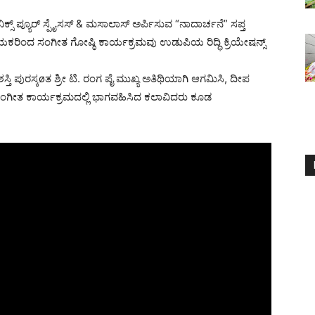
ಸ್ ಪ್ಯೂರ್ ಸ್ಪೈಸಸ್ & ಮಸಾಲಾಸ್ ಅರ್ಪಿಸುವ “ನಾದಾರ್ಚನೆ” ಸಪ್ತ
ರಿಂದ ಸಂಗೀತ ಗೋಷ್ಠಿ ಕಾರ್ಯಕ್ರಮವು ಉಡುಪಿಯ ರಿದ್ಧಿ ಕ್ರಿಯೇಷನ್ಸ್
ತಿ ಪುರಸ್ಕøತ ಶ್ರೀ ಟಿ. ರಂಗ ಪೈ ಮುಖ್ಯ ಅತಿಥಿಯಾಗಿ ಆಗಮಿಸಿ, ದೀಪ
ಸಂಗೀತ ಕಾರ್ಯಕ್ರಮದಲ್ಲಿ ಭಾಗವಹಿಸಿದ ಕಲಾವಿದರು ಕೂಡ