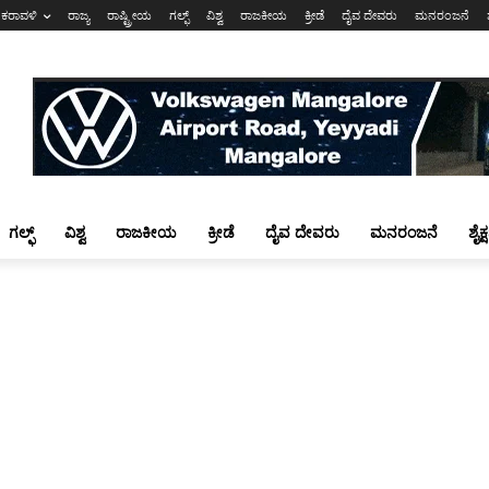
ಕರಾವಳಿ
ರಾಜ್ಯ
ರಾಷ್ಟ್ರೀಯ
ಗಲ್ಫ್
ವಿಶ್ವ
ರಾಜಕೀಯ
ಕ್ರೀಡೆ
ದೈವ ದೇವರು
ಮನರಂಜನೆ
ಗಲ್ಫ್
ವಿಶ್ವ
ರಾಜಕೀಯ
ಕ್ರೀಡೆ
ದೈವ ದೇವರು
ಮನರಂಜನೆ
ಶೈಕ