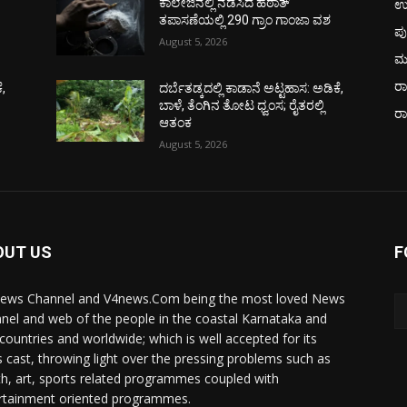
ಉ
ಕಾಲೇಜಿನಲ್ಲಿ ನಡೆಸಿದ ಹಠಾತ್
ತಪಾಸಣೆಯಲ್ಲಿ 290 ಗ್ರಾಂ ಗಾಂಜಾ ವಶ
ಪು
August 5, 2026
ಮ
ರಾ
ೆ,
ದರ್ಬೆತಡ್ಕದಲ್ಲಿ ಕಾಡಾನೆ ಅಟ್ಟಹಾಸ: ಅಡಿಕೆ,
ಬಾಳೆ, ತೆಂಗಿನ ತೋಟ ಧ್ವಂಸ; ರೈತರಲ್ಲಿ
ರ
ಆತಂಕ
August 5, 2026
OUT US
F
ews Channel and V4news.Com being the most loved News
nel and web of the people in the coastal Karnataka and
 countries and worldwide; which is well accepted for its
 cast, throwing light over the pressing problems such as
th, art, sports related programmes coupled with
rtainment oriented programmes.