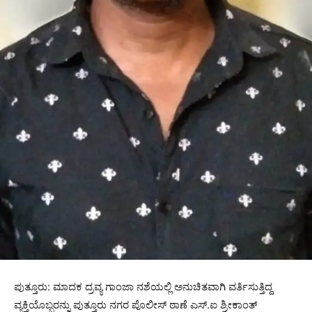
ಪುತ್ತೂರು: ಮಾದಕ ದ್ರವ್ಯ ಗಾಂಜಾ ನಶೆಯಲ್ಲಿ ಅನುಚಿತವಾಗಿ ವರ್ತಿಸುತ್ತಿದ್ದ
ವ್ಯಕ್ತಿಯೊಬ್ಬರನ್ನು ಪುತ್ತೂರು ನಗರ ಪೊಲೀಸ್ ಠಾಣೆ ಎಸ್.ಐ ಶ್ರೀಕಾಂತ್