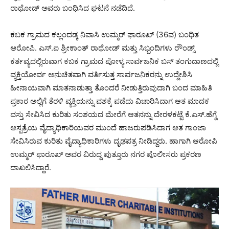
ರಾಥೋಡ್ ಅವರು ಬಂಧಿಸಿದ ಘಟನೆ ನಡೆದಿದೆ.
ಕಬಕ ಗ್ರಾಮದ ಕಲ್ಲಂದಡ್ಕ ನಿವಾಸಿ ಉಮ್ಮರ್ ಫಾರೂಖ್ (36ವ) ಬಂಧಿತ
ಆರೋಪಿ. ಎಸ್.ಐ ಶ್ರೀಕಾಂತ್ ರಾಥೋಡ್ ಮತ್ತು ಸಿಬ್ಬಂದಿಗಳು ರೌಂಡ್ಸ್
ಕರ್ತವ್ಯದಲ್ಲಿರುವಾಗ ಕಬಕ ಗ್ರಾಮದ ಪೋಳ್ಯ ಸಾರ್ವಜನಿಕ ಬಸ್ ತಂಗುದಾಣದಲ್ಲಿ
ವ್ಯಕ್ತಿಯೋರ್ವ ಅನುಚಿತವಾಗಿ ವರ್ತಿಸುತ್ತ ಸಾರ್ವಜನಿಕರನ್ನು ಉದ್ದೇಶಿಸಿ
ಹೀನಾಯವಾಗಿ ಮಾತನಾಡುತ್ತಾ ತೊಂದರೆ ನೀಡುತ್ತಿರುವುದಾಗಿ ಬಂದ ಮಾಹಿತಿ
ಪ್ರಕಾರ ಅಲ್ಲಿಗೆ ತೆರಳಿ ವ್ಯಕ್ತಿಯನ್ನು ವಶಕ್ಕೆ ಪಡೆದು ವಿಚಾರಿಸಿದಾಗ ಆತ ಮಾದಕ
ವಸ್ತು ಸೇವಿಸಿದ ಕುರಿತು ಸಂಶಯದ ಮೇರೆಗೆ ಆತನನ್ನು ದೇರಳಕಟ್ಟೆ ಕೆ.ಎಸ್.ಹೆಗ್ಡೆ
ಆಸ್ಪತ್ರೆಯ ವೈದ್ಯಾಧಿಕಾರಿಯವರ ಮುಂದೆ ಹಾಜರುಪಡಿಸಿದಾಗ ಆತ ಗಾಂಜಾ
ಸೇವಿಸಿರುವ ಕುರಿತು ವೈದ್ಯಾಧಿಕಾರಿಗಳು ದೃಢಪತ್ರ ನೀಡಿದ್ದರು. ಹಾಗಾಗಿ ಆರೋಪಿ
ಉಮ್ಮರ್ ಫಾರೂಖ್ ಅವರ ವಿರುದ್ದ ಪುತ್ತೂರು ನಗರ ಪೊಲೀಸರು ಪ್ರಕರಣ
ದಾಖಲಿಸಿದ್ದಾರೆ.