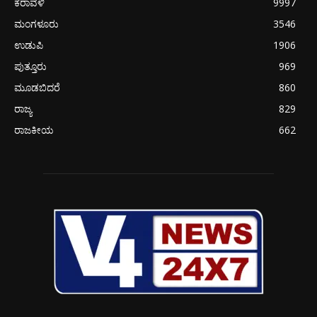
ಕರಾವಳಿ
9997
ಮಂಗಳೂರು
3546
ಉಡುಪಿ
1906
ಪುತ್ತೂರು
969
ಮೂಡಬಿದರೆ
860
ರಾಜ್ಯ
829
ರಾಜಕೀಯ
662