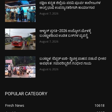
ದಕ್ಷಿಣ ಕನ್ನಡ ಜಿಲ್ಲೆಯ ಪದವಿ ಪೂರ್ವ ಕಾಲೇಜುಗಳ
ಆಂಗ್ಲ ಭಾಷೆ ಉಪನ್ಯಾಸಕರಿಗಾಗಿ ಕಾರ್ಯಾಗಾರ
August 7, 2026
ಆಳ್ವಾಸ್ ಪ್ರಗತಿ–2026 ಉದ್ಯೋಗ ಮೇಳಕ್ಕೆ
ಬಂಟ್ವಾಳದಿಂದ ಉಚಿತ ಬಸ್‌ಗಳ ವ್ಯವಸ್ಥೆ
August 7, 2026
ಬಂಟ್ವಾಳ: ಟಿಪ್ಪರ್ ಲಾರಿ- ದ್ವಿಚಕ್ರ ವಾಹನ ನಡುವೆ ಭೀಕರ
ಅಪಘಾತ :ಸವಾರರಿಬ್ಬರಿಗೆ ಗಂಭೀರ ಗಾಯ
August 6, 2026
POPULAR CATEGORY
Fresh News
10618