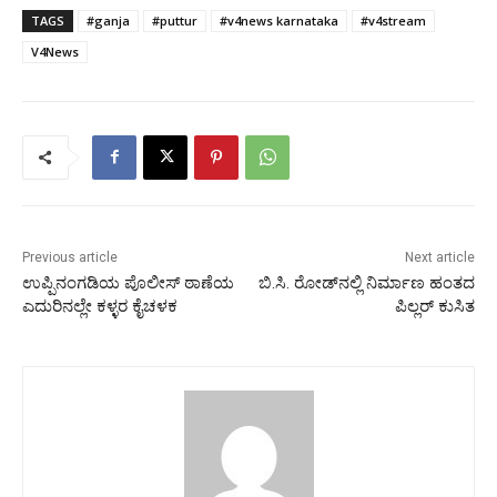
TAGS
#ganja
#puttur
#v4news karnataka
#v4stream
V4News
Previous article
Next article
ಉಪ್ಪಿನಂಗಡಿಯ ಪೊಲೀಸ್ ಠಾಣೆಯ
ಬಿ.ಸಿ. ರೋಡ್‍ನಲ್ಲಿ ನಿರ್ಮಾಣ ಹಂತದ
ಎದುರಿನಲ್ಲೇ ಕಳ್ಳರ ಕೈಚಳಕ
ಪಿಲ್ಲರ್ ಕುಸಿತ