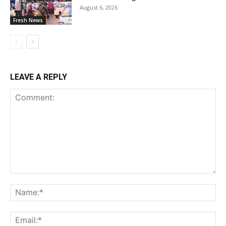
August 6, 2026
Fresh News
LEAVE A REPLY
Comment:
Na
Ema