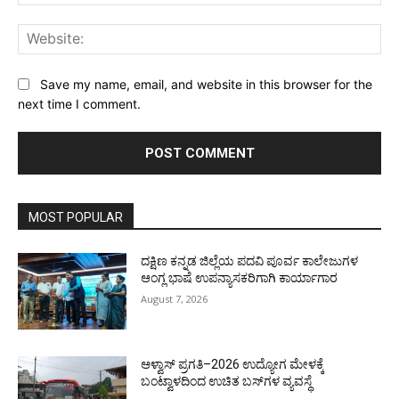
Web
Save my name, email, and website in this browser for the
next time I comment.
MOST POPULAR
ದಕ್ಷಿಣ ಕನ್ನಡ ಜಿಲ್ಲೆಯ ಪದವಿ ಪೂರ್ವ ಕಾಲೇಜುಗಳ
ಆಂಗ್ಲ ಭಾಷೆ ಉಪನ್ಯಾಸಕರಿಗಾಗಿ ಕಾರ್ಯಾಗಾರ
August 7, 2026
ಆಳ್ವಾಸ್ ಪ್ರಗತಿ–2026 ಉದ್ಯೋಗ ಮೇಳಕ್ಕೆ
ಬಂಟ್ವಾಳದಿಂದ ಉಚಿತ ಬಸ್‌ಗಳ ವ್ಯವಸ್ಥೆ