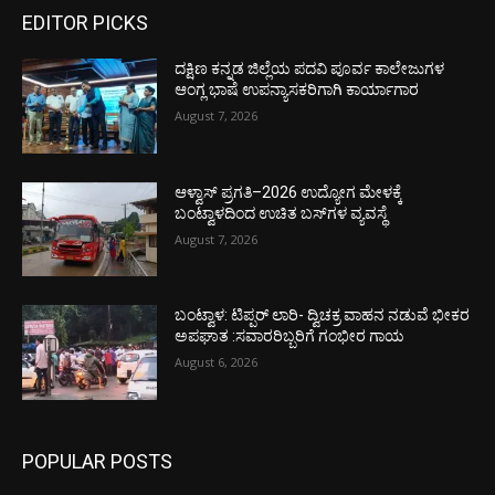
EDITOR PICKS
ದಕ್ಷಿಣ ಕನ್ನಡ ಜಿಲ್ಲೆಯ ಪದವಿ ಪೂರ್ವ ಕಾಲೇಜುಗಳ
ಆಂಗ್ಲ ಭಾಷೆ ಉಪನ್ಯಾಸಕರಿಗಾಗಿ ಕಾರ್ಯಾಗಾರ
August 7, 2026
ಆಳ್ವಾಸ್ ಪ್ರಗತಿ–2026 ಉದ್ಯೋಗ ಮೇಳಕ್ಕೆ
ಬಂಟ್ವಾಳದಿಂದ ಉಚಿತ ಬಸ್‌ಗಳ ವ್ಯವಸ್ಥೆ
August 7, 2026
ಬಂಟ್ವಾಳ: ಟಿಪ್ಪರ್ ಲಾರಿ- ದ್ವಿಚಕ್ರ ವಾಹನ ನಡುವೆ ಭೀಕರ
ಅಪಘಾತ :ಸವಾರರಿಬ್ಬರಿಗೆ ಗಂಭೀರ ಗಾಯ
August 6, 2026
POPULAR POSTS