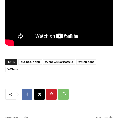
TAGS
#SCDCC bank
#v4news karnataka
#v4stream
V4News
Previous article
Next article