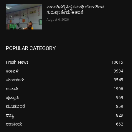
ನಾಗೂರಿನಲ್ಲಿ ಸಿದ್ಧ ಸಮಾಧಿ ಯೋಗದಿಂದ
ಗುರುಪೂರ್ಣಿಮೆ ಆಚರಣೆ
August 6, 2026
POPULAR CATEGORY
Fresh News
10615
ಕರಾವಳಿ
9994
ಮಂಗಳೂರು
3545
ಉಡುಪಿ
1906
ಪುತ್ತೂರು
969
ಮೂಡಬಿದರೆ
859
ರಾಜ್ಯ
829
ರಾಜಕೀಯ
662