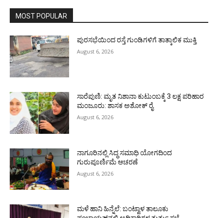
MOST POPULAR
ಪುರಸಭೆಯಿಂದ ರಸ್ತೆ ಗುಂಡಿಗಳಿಗೆ ತಾತ್ಕಾಲಿಕ ಮುಕ್ತಿ
August 6, 2026
ಸಾರೆಪುಣಿ: ಮೃತ ನಿಶಾನಾ ಕುಟುಂಬಕ್ಕೆ 3 ಲಕ್ಷ ಪರಿಹಾರ
ಮಂಜೂರು: ಶಾಸಕ ಅಶೋಕ್ ರೈ
August 6, 2026
ನಾಗೂರಿನಲ್ಲಿ ಸಿದ್ಧ ಸಮಾಧಿ ಯೋಗದಿಂದ
ಗುರುಪೂರ್ಣಿಮೆ ಆಚರಣೆ
August 6, 2026
ಮಳೆ ಹಾನಿ ಹಿನ್ನೆಲೆ: ಬಂಟ್ವಾಳ ತಾಲೂಕು