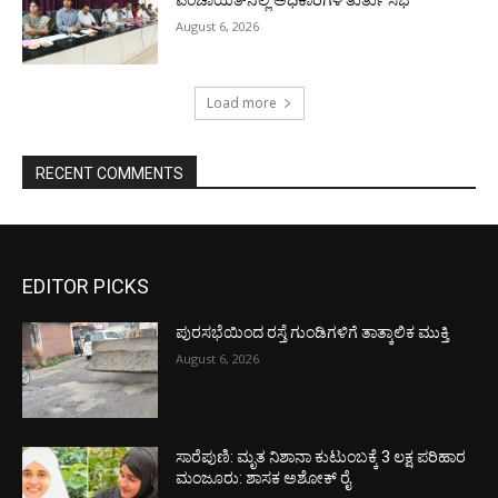
ಪಂಚಾಯತ್‌ನಲ್ಲಿ ಅಧಿಕಾರಿಗಳ ತುರ್ತು ಸಭೆ
August 6, 2026
Load more
RECENT COMMENTS
EDITOR PICKS
ಪುರಸಭೆಯಿಂದ ರಸ್ತೆ ಗುಂಡಿಗಳಿಗೆ ತಾತ್ಕಾಲಿಕ ಮುಕ್ತಿ
August 6, 2026
ಸಾರೆಪುಣಿ: ಮೃತ ನಿಶಾನಾ ಕುಟುಂಬಕ್ಕೆ 3 ಲಕ್ಷ ಪರಿಹಾರ
ಮಂಜೂರು: ಶಾಸಕ ಅಶೋಕ್ ರೈ