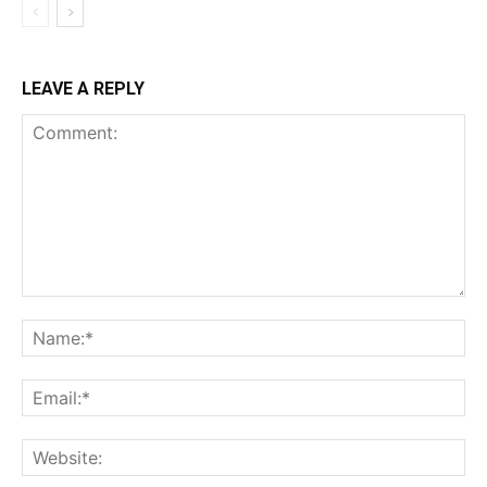
LEAVE A REPLY
Comment:
Na
Ema
Web