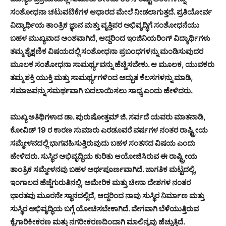
ಸಂಶೋಧನಾ ಚಟುವಟಿಕೆಗಳ ಆಧಾರದ ಮೇಲೆ ನೀಡಲಾಗುತ್ತದೆ. ಪ್ರತಿಯೋರ್ವ
ವಿದ್ಯಾರ್ಥಿಯ ತಾಂತ್ರಿಕ ಜ್ಞಾನ ಮತ್ತು ವೃತ್ತಿಪರ ಅಭಿವೃದ್ಧಿಗೆ ಸಂಶೋಧನೆಯು
ಬಹಳ ಮುಖ್ಯವಾದ ಅಂಶವಾಗಿದೆ, ಆದ್ದರಿಂದ ಇಂಜಿನಿಯರಿಂಗ್ ವಿದ್ಯಾರ್ಥಿಗಳು
ತಮ್ಮ ಶೈಕ್ಷಣಿಕ ವಿಷಯದಲ್ಲಿ ಸಂಶೋಧನಾ ಪ್ರಬಂಧಗಳನ್ನು ಮಂಡಿಸುವುದರ
ಮೂಲಕ ಸಂಶೋಧನಾ ಸಾಮರ್ಥ್ಯವನ್ನು ಹೆಚ್ಚಿಸಬೇಕು. ಆ ಮೂಲಕ, ಯುವಕರು
ತಮ್ಮ ಶಕ್ತಿ ಯುಕ್ತಿ ಮತ್ತು ಸಾಮರ್ಥ್ಯಗಳಿಂದ ಅದ್ಭುತ ಕೆಲಸಗಳನ್ನು ಮಾಡಿ,
ಸಮಾಜವನ್ನು ಸಮರ್ಥವಾಗಿ ಬದಲಾಯಿಸಲು ಸಾಧ್ಯ ಎಂದು ಹೇಳಿದರು.
ಮುಖ್ಯ ಅತಿಥಿಗಳಾದ ಡಾ. ಪುರುಷೋತ್ತಮ್ ಜಿ. ಸರ್ವದೆ ಯವರು ಮಾತನಾಡಿ,
ಕೋವಿಡ್ 19 ರ ಕಾರಣ ಸುಮಾರು ಎರಡೂವರೆ ವರ್ಷಗಳ ನಂತರ ರಾಷ್ಟ್ರೀಯ
ಸಮ್ಮೇಳನದಲ್ಲಿ ಭಾಗವಹಿಸುತ್ತಿರುವುದು ಬಹಳ ಸಂತಸದ ವಿಷಯ ಎಂದು
ಹೇಳಿದರು. ಸುಸ್ಥಿರ ಅಭಿವೃದ್ಧಿಯ ಕುರಿತು ಆಯೋಜಿಸಿರುವ ಈ ರಾಷ್ಟ್ರೀಯ
ತಾಂತ್ರಿಕ ಸಮ್ಮೇಳನವು ಬಹಳ ಅರ್ಥಪೂರ್ಣವಾಗಿದೆ. ಜಾಗತಿಕ ಮಟ್ಟದಲ್ಲಿ,
ಇಂಗಾಲದ ಹೆಜ್ಜೆಗುರುತಿನಲ್ಲಿ, ಅಮೇರಿಕ ಮತ್ತು ಚೀನಾ ದೇಶಗಳ ನಂತರ
ಭಾರತವು ಮೂರನೇ ಸ್ಥಾನದಲ್ಲಿದೆ, ಆದ್ದರಿಂದ ನಾವು ಸುಸ್ಥಿರ ನಿರ್ಮಾಣ ಮತ್ತು
ಸುಸ್ಥಿರ ಅಭಿವೃದ್ಧಿಯ ಬಗ್ಗೆ ಯೋಚಿಸಬೇಕಾಗಿದೆ. ವೇಗವಾಗಿ ಬೆಳೆಯುತ್ತಿರುವ
ಕೈಗಾರಿಕೀಕರಣ ಮತ್ತು ನಗರೀಕರಣದಿಂದಾಗಿ ಮಾಲಿನ್ಯವು ಹೆಚ್ಚುತ್ತಿದೆ.