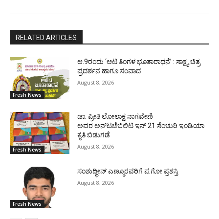
RELATED ARTICLES
ಆ.9ರಂದು ‘ಆಟಿ ತಿಂಗಳ ಭೂತಾರಾಧನೆ’ : ಸಾಕ್ಷ್ಯ ಚಿತ್ರ
ಪ್ರದರ್ಶನ ಹಾಗೂ ಸಂವಾದ
August 8, 2026
Fresh News
ಡಾ. ಪ್ರೀತಿ ಲೋಲಾಕ್ಷ ನಾಗವೇಣಿ
ಅವರ ಅನ್‌ಟಚೆಬಿಲಿಟಿ ಇನ್ 21 ಸೆಂಚುರಿ ಇಂಡಿಯಾ
ಕೃತಿ ಬಿಡುಗಡೆ
August 8, 2026
Fresh News
ಸಂಶುದ್ಧೀನ್ ಎಣ್ಮೂರವರಿಗೆ ಪ.ಗೋ ಪ್ರಶಸ್ತಿ
August 8, 2026
Fresh News