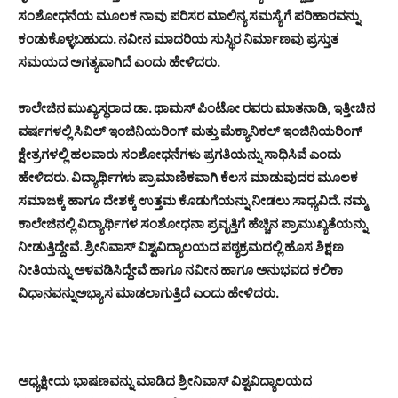
ಸಂಶೋಧನೆಯ ಮೂಲಕ ನಾವು ಪರಿಸರ ಮಾಲಿನ್ಯ ಸಮಸ್ಯೆಗೆ ಪರಿಹಾರವನ್ನು
ಕಂಡುಕೊಳ್ಳಬಹುದು. ನವೀನ ಮಾದರಿಯ ಸುಸ್ಥಿರ ನಿರ್ಮಾಣವು ಪ್ರಸ್ತುತ
ಸಮಯದ ಅಗತ್ಯವಾಗಿದೆ ಎಂದು ಹೇಳಿದರು.
ಕಾಲೇಜಿನ ಮುಖ್ಯಸ್ಥರಾದ ಡಾ. ಥಾಮಸ್ ಪಿಂಟೋ ರವರು ಮಾತನಾಡಿ, ಇತ್ತೀಚಿನ
ವರ್ಷಗಳಲ್ಲಿ ಸಿವಿಲ್ ಇಂಜಿನಿಯರಿಂಗ್ ಮತ್ತು ಮೆಕ್ಯಾನಿಕಲ್ ಇಂಜಿನಿಯರಿಂಗ್
ಕ್ಷೇತ್ರಗಳಲ್ಲಿ ಹಲವಾರು ಸಂಶೋಧನೆಗಳು ಪ್ರಗತಿಯನ್ನು ಸಾಧಿಸಿವೆ ಎಂದು
ಹೇಳಿದರು. ವಿದ್ಯಾರ್ಥಿಗಳು ಪ್ರಾಮಾಣಿಕವಾಗಿ ಕೆಲಸ ಮಾಡುವುದರ ಮೂಲಕ
ಸಮಾಜಕ್ಕೆ ಹಾಗೂ ದೇಶಕ್ಕೆ ಉತ್ತಮ ಕೊಡುಗೆಯನ್ನು ನೀಡಲು ಸಾಧ್ಯವಿದೆ. ನಮ್ಮ
ಕಾಲೇಜಿನಲ್ಲಿ ವಿದ್ಯಾರ್ಥಿಗಳ ಸಂಶೋಧನಾ ಪ್ರವೃತ್ತಿಗೆ ಹೆಚ್ಚಿನ ಪ್ರಾಮುಖ್ಯತೆಯನ್ನು
ನೀಡುತ್ತಿದ್ದೇವೆ. ಶ್ರೀನಿವಾಸ್ ವಿಶ್ವವಿದ್ಯಾಲಯದ ಪಠ್ಯಕ್ರಮದಲ್ಲಿ ಹೊಸ ಶಿಕ್ಷಣ
ನೀತಿಯನ್ನು ಅಳವಡಿಸಿದ್ದೇವೆ ಹಾಗೂ ನವೀನ ಹಾಗೂ ಅನುಭವದ ಕಲಿಕಾ
ವಿಧಾನವನ್ನುಅಭ್ಯಾಸ ಮಾಡಲಾಗುತ್ತಿದೆ ಎಂದು ಹೇಳಿದರು.
ಅಧ್ಯಕ್ಷೀಯ ಭಾಷಣವನ್ನು ಮಾಡಿದ ಶ್ರೀನಿವಾಸ್ ವಿಶ್ವವಿದ್ಯಾಲಯದ