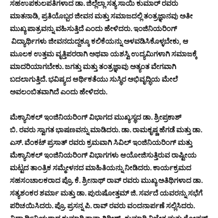
ಸಹಉಪಕುಲಪತಿಗಳಾದ ಡಾ. ಜಿಲ್ಲೆಲ್ಲಾ ಸತ್ಯ ಸಾಯಿ ಕುಮಾರ್ ರವರು
ಮಾತನಾಡಿ, ಪ್ರತಿಯೊಬ್ಬರ ಜೀವನ ಮತ್ತು ಸಮಾಜದಲ್ಲಿ ತಂತ್ರಜ್ಞಾನವು ಅತೀ
ಮುಖ್ಯ ಪಾತ್ರವನ್ನು ವಹಿಸುತ್ತಿದೆ ಎಂದು ಹೇಳಿದರು. ಇಂಜಿನಿಯರಿಂಗ್
ವಿದ್ಯಾರ್ಥಿಗಳು ಜೀವನದುದ್ದಕ್ಕೂ ಕಲಿಕೆಯನ್ನು ಅಳವಡಿಸಿಕೊಳ್ಳಬೇಕು, ಆ
ಮೂಲಕ ಉತ್ತಮ ವೃತ್ತಿಪರರಾಗಿ ಅಥವಾ ಯಶಸ್ವಿ ಉದ್ಯಮಿಗಳಾಗಿ ಸಮಾಜಕ್ಕೆ
ಮಾದರಿಯಾಗಬೇಕು. ಜಗತ್ತು ಮತ್ತು ತಂತ್ರಜ್ಞಾವು ಅತ್ಯಂತ ವೇಗವಾಗಿ
ಬದಲಾಗುತ್ತಿದೆ. ಭವಿಷ್ಯದ ಆರ್ಥಿಕತೆಯು ಸುಸ್ಥಿರ ಅಭಿವೃದ್ಧಿಯ ಮೇಲೆ
ಅವಲಂಬಿತವಾಗಿದೆ ಎಂದು ಹೇಳಿದರು.
ಮೆಕ್ಯಾನಿಕಲ್ ಇಂಜಿನಿಯರಿಂಗ್ ವಿಭಾಗದ ಮುಖ್ಯಸ್ಥದ ಡಾ. ಶ್ರೀಪ್ರಕಾಶ್
ಬಿ. ರವರು ಸ್ವಾಗತ ಭಾಷಣವನ್ನು ಮಾಡಿದರು. ಡಾ. ರಾಮಕೃಷ್ಣ ಹೆಗಡೆ ಮತ್ತು ಡಾ.
ಎಸ್. ವೆಂಕಟ್ ಪ್ರಸಾತ್ ರವರು ಕ್ರಮವಾಗಿ ಸಿವಿಲ್ ಇಂಜಿನಿಯರಿಂಗ್ ಮತ್ತು
ಮೆಕ್ಯಾನಿಕಲ್ ಇಂಜಿನಿಯರಿಂಗ್ ವಿಭಾಗಗಳು ಆಯೋಜಿಸುತ್ತಿರುವ ರಾಷ್ಟೀಯ
ಮಟ್ಟದ ತಾಂತ್ರಿಕ ಸಮ್ಮೇಳನದ ಮಾಹಿತಿಯನ್ನು ನೀಡಿದರು. ಕಾರ್ಯಕ್ರಮದ
ಸಹಸಂಚಾಲಕರಾದ ಪ್ರೊ. ಕೆ. ಶ್ರೀನಾಥ್ ರಾವ್ ರವರು ಮುಖ್ಯ ಅತಿಥಿಗಳಾದ ಡಾ.
ಸತ್ಯಶಂಕರ ಶರ್ಮಾ ಮತ್ತು ಡಾ. ಪುರುಷೋತ್ತಮ್ ಜಿ. ಸರ್ವದೆ ಯವರನ್ನು ಸಭೆಗೆ
ಪರಿಚಯಿಸಿದರು. ಪ್ರೊ. ಪ್ರಸನ್ನ ಪಿ. ರಾವ್ ರವರು ವಂದನಾರ್ಪಣೆ ಸಲ್ಲಿಸಿದರು.