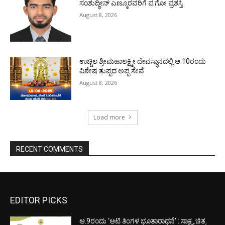
ಸಂಶುದ್ಧೀನ್ ಎಣ್ಮೂರವರಿಗೆ ಪ.ಗೋ ಪ್ರಶಸ್ತಿ
August 8, 2026
ಉಚ್ಚಿಲ ಶ್ರೀಮಹಾಲಕ್ಷ್ಮೀ ದೇವಸ್ಥಾನದಲ್ಲಿ ಆ.10ರಂದು
ವಿಶೇಷ ತುಪ್ಪದ ಅಪ್ಪ ಸೇವೆ
August 8, 2026
Load more
RECENT COMMENTS
EDITOR PICKS
ಆ.9ರಂದು ‘ಆಟಿ ತಿಂಗಳ ಭೂತಾರಾಧನೆ’ : ಸಾಕ್ಷ್ಯ ಚಿತ್ರ