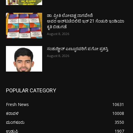
ಡಾ. ಪ್ರೀತಿ ಲೋಲಾಕ್ಷ ನಾಗವೇಣಿ
ಅವರ ಅನ್‌ಟಚೆಬಿಲಿಟಿ ಇನ್ 21 ಸೆಂಚುರಿ ಇಂಡಿಯಾ
ಕೃತಿ ಬಿಡುಗಡೆ
August 8, 2026
ಸಂಶುದ್ಧೀನ್ ಎಣ್ಮೂರವರಿಗೆ ಪ.ಗೋ ಪ್ರಶಸ್ತಿ
August 8, 2026
POPULAR CATEGORY
Fresh News
10631
ಕರಾವಳಿ
10008
ಮಂಗಳೂರು
3550
ಉಡುಪಿ
1907