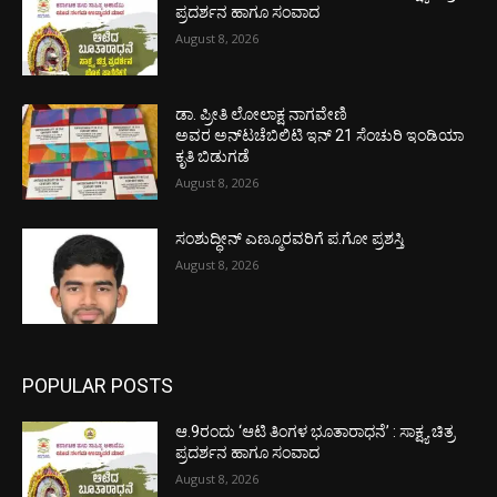
ಪ್ರದರ್ಶನ ಹಾಗೂ ಸಂವಾದ
August 8, 2026
ಡಾ. ಪ್ರೀತಿ ಲೋಲಾಕ್ಷ ನಾಗವೇಣಿ
ಅವರ ಅನ್‌ಟಚೆಬಿಲಿಟಿ ಇನ್ 21 ಸೆಂಚುರಿ ಇಂಡಿಯಾ
ಕೃತಿ ಬಿಡುಗಡೆ
August 8, 2026
ಸಂಶುದ್ಧೀನ್ ಎಣ್ಮೂರವರಿಗೆ ಪ.ಗೋ ಪ್ರಶಸ್ತಿ
August 8, 2026
POPULAR POSTS
ಆ.9ರಂದು ‘ಆಟಿ ತಿಂಗಳ ಭೂತಾರಾಧನೆ’ : ಸಾಕ್ಷ್ಯ ಚಿತ್ರ
ಪ್ರದರ್ಶನ ಹಾಗೂ ಸಂವಾದ
August 8, 2026