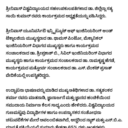
ಶ್ರೀನಿವಾಸ್ ವಿಶ್ವವಿದ್ಯಾಲಯದ ಸಹಉಪಕುಲಪತಿಗಳಾದ ಡಾ. ಜಿಲ್ಲೆಲ್ಲಾ ಸತ್ಯ
ಸಾಯಿ ಕುಮಾರ್ ರವರು ಕಾರ್ಯಕ್ರಮದ ಅಧ್ಯಕ್ಷತೆಯನ್ನು ವಹಿಸಿದ್ದರು.
ಶ್ರೀನಿವಾಸ್ ಯೂನಿವರ್ಸಿಟಿ ಇನ್ಸ್ಟಿಟ್ಯೂಟ್ ಆಫ್ ಇಂಜಿನಿಯರಿಂಗ್ ಆಂಡ್
ಟೆಕ್ನಾಲಜಿಯ ಮುಖ್ಯಸ್ಥರಾದ ಡಾ. ಥಾಮಸ್ ಪಿಂಟೋ, ಮೆಕ್ಯಾನಿಕಲ್
ಇಂಜಿನಿಯರಿಂಗ್ ವಿಭಾಗದ ಮುಖ್ಯಸ್ಥರು ಹಾಗೂ ಕಾರ್ಯಕ್ರಮದ
ಸಂಚಾಲಕರಾದ ಡಾ. ಶ್ರೀಪ್ರಕಾಶ್ ಬಿ., ಸಿವಿಲ್ ಇಂಜಿನಿಯರಿಂಗ್ ವಿಭಾಗದ
ಮುಖ್ಯಸ್ಥರು ಹಾಗೂ ಕಾರ್ಯಕ್ರಮದ ಸಂಚಾಲಕರಾದ ಡಾ. ರಾಮಕೃಷ್ಣ ಹೆಗಡೆ,
ಕಾರ್ಯಕ್ರಮದ ಮತ್ತೋರ್ವ ಸಂಚಾಲಕರಾದ ಡಾ. ಎಸ್. ವೆಂಕಟ್ ಪ್ರಸಾತ್
ವೇದಿಕೆಯಲ್ಲಿ ಉಪಸ್ಥಿತರಿದ್ದರು.
ಉದ್ಘಾಟನಾ ಭಾಷಣವನ್ನು ಮಾಡಿದ ಮುಖ್ಯ ಅತಿಥಿಗಳಾದ ಡಾ. ಸತ್ಯಶಂಕರ
ಶರ್ಮಾ ರವರು ಮಾತನಾಡಿ, ಜ್ಞಾನಾರ್ಜನೆ ಮತ್ತು ಜ್ಞಾನದ ಹಂಚಿಕೆಯಿಂದ
ಸಮುದಾಯ ನಿರ್ಮಾಣ ಕೆಲಸ ಸಾಧ್ಯ ಎಂದು ಹೇಳಿದರು. ವಿಶ್ವವಿದ್ಯಾಲಯದ
ಗುಣಮಟ್ಟವು ವಿದ್ಯಾರ್ಥಿಗಳ ಹಾಗೂ ಉಪನ್ಯಾಸಕರ ಸಂಶೋಧನಾ
ಚಟುವಟಿಕೆಗಳ ಮೇಲೆ ಅವಲಂಬಿತವಾಗಿದೆ, ಆದ್ದರಿಂದ ನ್ಯಾಕ್ ಮತ್ತು ಎನ್.ಬಿ.ಎ.
ಮಾನ್ಯತೆ ಪ್ರಕ್ರಿಯೆಯಲ್ಲಿ ಸುಮಾರು ಶೇಕಡಾ 65% ರಷ್ಟು ಅಂಕಗಳನ್ನು