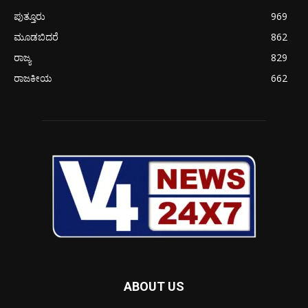
ಪುತ್ತೂರು
969
ಮೂಡಬಿದರೆ
862
ರಾಜ್ಯ
829
ರಾಜಕೀಯ
662
ABOUT US