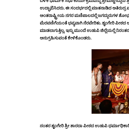
ಬಳಿಕ ಧಾರ್ಮಿಕ ಸಭಾ ಕಾರ್ಯಕ್ರಮವನ್ನು ಶ್ರೀಮಜ್ಜಗದ್ಗುರು 
ಉದ್ಘಾಟಿಸಿದರು. ಈ ಸಂದರ್ಭದಲ್ಲಿ ಮಾತನಾಡಿದ ಅತಿರುದ್ರ
ಅಂತರಾಷ್ಟ್ರೀಯ ನಗರ ಮಣಿಪಾಲದಲ್ಲಿ ಜಗದ್ಗುರುಗಳ ಶೋ
ಮೆರವಣಿಗೆಯಂತೆ ಭವ್ಯವಾಗಿ ನೆರವೇರಿತು. ಶೃಂಗೇರಿ ಪೀಠದ ಅ
ಮಾಡಲಾಗುತ್ತಿಲ್ಲ. ಇನ್ನು ಮುಂದೆ ಉಡುಪಿ ಜಿಲ್ಲೆಯಲ್ಲಿ ನಿ
ಅನುಗ್ರಹಿಸುವಂತೆ ಕೇಳಿಕೊಂಡರು.
ನಂತರ ಶೃಂಗೇರಿ ಶ್ರೀ ಶಾರದಾ ಪೀಠದ ಉಡುಪಿ ಧರ್ಮಾಧಿಕಾ