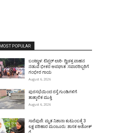
MOST POPULAR
ಬಂಟ್ವಾಳ: ಟಿಪ್ಪರ್ ಲಾರಿ- ದ್ವಿಚಕ್ರ ವಾಹನ
ನಡುವೆ ಭೀಕರ ಅಪಘಾತ :ಸವಾರರಿಬ್ಬರಿಗೆ
ಗಂಭೀರ ಗಾಯ
August 6, 2026
ಪುರಸಭೆಯಿಂದ ರಸ್ತೆ ಗುಂಡಿಗಳಿಗೆ
ತಾತ್ಕಾಲಿಕ ಮುಕ್ತಿ
August 6, 2026
ಸಾರೆಪುಣಿ: ಮೃತ ನಿಶಾನಾ ಕುಟುಂಬಕ್ಕೆ 3
ಲಕ್ಷ ಪರಿಹಾರ ಮಂಜೂರು: ಶಾಸಕ ಅಶೋಕ್
ರೈ