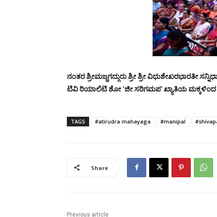
ನಂತರ ಶ್ರೀಮಜ್ಜಗದ್ಗುರು ಶ್ರೀ ಶ್ರೀ ವಿಧುಶೇಖರಭಾರತೀ ಸನ
ಟಿವಿ ರಿಯಾಲಿಟಿ ಶೋ ‘ಜೀ ಸರಿಗಮಪ’ ಖ್ಯಾತಿಯ ಮಕ್ಕಳಿಂದ 
TAGS
#atirudra mahayaga
#manipal
#shivap
Share
Previous article