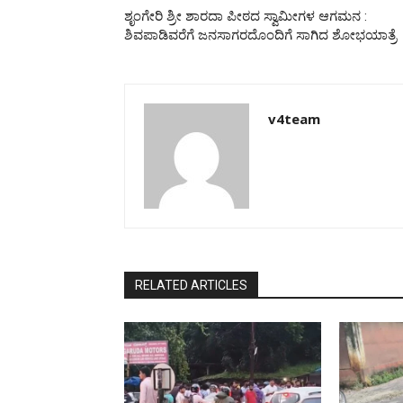
ಶೃಂಗೇರಿ ಶ್ರೀ ಶಾರದಾ ಪೀಠದ ಸ್ವಾಮೀಗಳ ಆಗಮನ :
ಶಿವಪಾಡಿವರೆಗೆ ಜನಸಾಗರದೊಂದಿಗೆ ಸಾಗಿದ ಶೋಭಯಾತ್ರೆ
v4team
RELATED ARTICLES