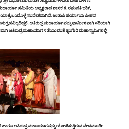
ಶ್ರೀ ಶ್ರೀ ವಿಧುಶೇಖರಭಾರತೀ ಸನ್ನಿಧಾನಂಗಳವರು ದೀಪ ಬೆಳಗಿಸಿ
 ಮಹಾಯಾಗ ಸಮಿತಿಯ ಅಧ್ಯಕ್ಷರಾದ ಶಾಸಕ ಕೆ. ರಘುಪತಿ ಭಟ್,
ಭಯಾತ್ರೆ ಒಂದೊಳ್ಳೆ ಸಂದೇಶವಾಗಿದೆ. ಉಡುಪಿ ಪರ್ಯಾಯ ಪೀಠದ
ನುಗ್ರಹವಿಲ್ಲದಿದ್ದರೆ, ಅತಿರುದ್ರ ಮಹಾಯಾಗವನ್ನು ಧಾರ್ಮಿಕವಾಗಿ ಸರಿಯಾಗಿ
ರಂತರವಾಗಿ ಅತಿರುದ್ರ ಮಹಾಯಾಗ ನಡೆಯುವಂತೆ ಶೃಂಗೇರಿ ಮಹಾಸ್ವಾಮಿಗಳಲ್ಲಿ
ರಿ ಹಾಗೂ ಅತಿರುದ್ರ ಮಹಾಯಾಗವನ್ನು ಯೋಜಿಸುತ್ತಿರುವ ವೇದಮೂರ್ತಿ