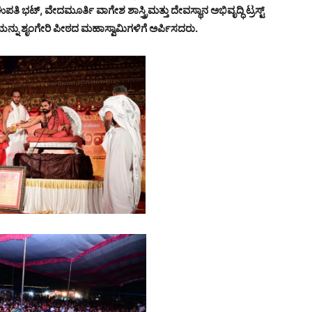
ಘುಪತಿ ಭಟ್, ವೇದಮೂರ್ತಿ ವಾಗೇಶ ಶಾಸ್ತ್ರಿಮತ್ತು ದೇವಸ್ಥಾನ ಅಭಿವೃದ್ಧಿ ಟ್ರಸ್ಟ್
ಯನ್ನು ಶೃಂಗೇರಿ ಪೀಠದ ಮಹಾಸ್ವಾಮಿಗಳಿಗೆ ಅರ್ಪಿಸದರು.