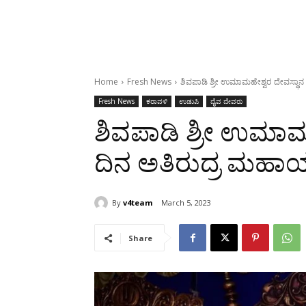
Home
Fresh News
ಶಿವಪಾಡಿ ಶ್ರೀ ಉಮಾಮಹೇಶ್ವರ ದೇವಸ್ಥಾ
Fresh News
ಕರಾವಳಿ
ಉಡುಪಿ
ದೈವ ದೇವರು
ಶಿವಪಾಡಿ ಶ್ರೀ ಉಮಾಮ
ದಿನ ಅತಿರುದ್ರ ಮಹಾ
By
v4team
March 5, 2023
Share