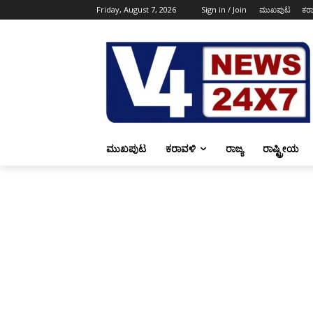
Friday, August 7, 2026
Sign in / Join
ಮುಖಪುಟ
ಕರ
ಮುಖಪುಟ
ಕರಾವಳಿ
ರಾಜ್ಯ
ರಾಷ್ಟ್ರೀಯ