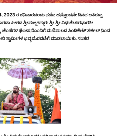
04, 2023 ರ ಶನಿವಾರದಂದು ನಡೆದ ಹನ್ನೊಂದನೇ ದಿನದ ಅತಿರುದ್ರ
ೀ ಶಾರದಾ ಪೀಠದ ಶ್ರೀಮಜ್ಜಗದ್ಗುರು ಶ್ರೀ ಶ್ರೀ ವಿಧುಶೇಖರಭಾರತೀ
್ಯ, ಚೆಂಡೆಗಳ ಘೋಷದೊಂದಿಗೆ ಮಣಿಪಾಲದ ಸಿಂಡಿಕೇಟ್ ಸರ್ಕಲ್ ನಿಂದ
ೇರಿ ಸ್ವಾಮೀಗಳ ಭವ್ಯ ಮೆರವಣಿಗೆ ಮಾಡಲಾಯಿತು. ನಂತರ