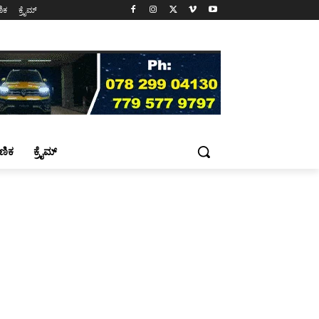
ಷಣಿಕ
ಕ್ರೈಮ್
್ಷಣಿಕ
ಕ್ರೈಮ್