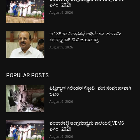
ಐಸಿರ–2026
August 9, 2026
ಆ.13ರಿಂದ ವಿಧಾನಸಭೆ ಅಧಿವೇಶನ: ಹಂಗಾಮಿ
ಸಭಾಧ್ಯಕ್ಷರಾಗಿ ಟಿ.ಬಿ.ಜಯಚಂದ್ರ
August 9, 2026
POPULAR POSTS
ವಿಟ್ಲ:ಗ್ಯಾಸ್ ಸಿಲಿಂಡರ್ ಸ್ಪೋಟ : ಮನೆ ಸಂಪೂರ್ಣವಾಗಿ
ಜಖಂ
August 9, 2026
ವಂಜಾರಕಟ್ಟೆ ಆಂಗ್ಲಮಾಧ್ಯಮ ಶಾಲೆಯಲ್ಲಿ VEMS
ಐಸಿರ–2026
August 9, 2026