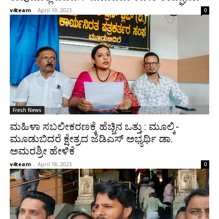
v4team
-
April 19, 2023
0
Fresh News
ಮಹಿಳಾ ಸಬಲೀಕರಣಕ್ಕೆ ಹೆಚ್ಚಿನ ಒತ್ತು : ಮೂಲ್ಕಿ-
ಮೂಡುಬಿದರೆ ಕ್ಷೇತ್ರದ ಜೆಡಿಎಸ್ ಅಭ್ಯರ್ಥಿ ಡಾ.
ಅಮರಶ್ರೀ ಹೇಳಿಕೆ
v4team
-
April 18, 2023
0