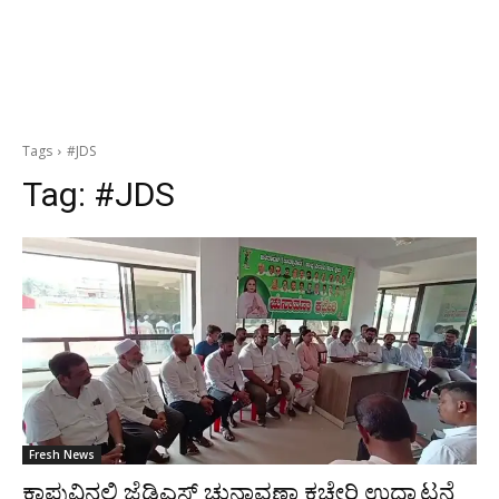
Tags
#JDS
Tag:
#JDS
Fresh News
ಕಾಪುವಿನಲ್ಲಿ ಜೆಡಿಎಸ್ ಚುನಾವಣಾ ಕಚೇರಿ ಉದ್ಘಾಟನೆ