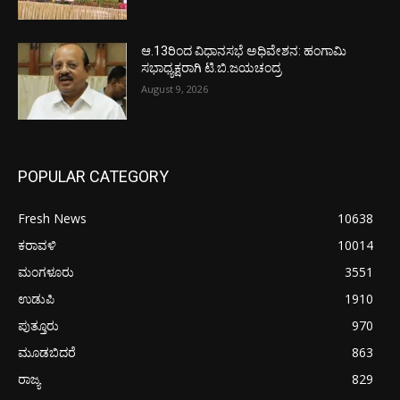
ಆ.13ರಿಂದ ವಿಧಾನಸಭೆ ಅಧಿವೇಶನ: ಹಂಗಾಮಿ
ಸಭಾಧ್ಯಕ್ಷರಾಗಿ ಟಿ.ಬಿ.ಜಯಚಂದ್ರ
August 9, 2026
POPULAR CATEGORY
Fresh News
10638
ಕರಾವಳಿ
10014
ಮಂಗಳೂರು
3551
ಉಡುಪಿ
1910
ಪುತ್ತೂರು
970
ಮೂಡಬಿದರೆ
863
ರಾಜ್ಯ
829