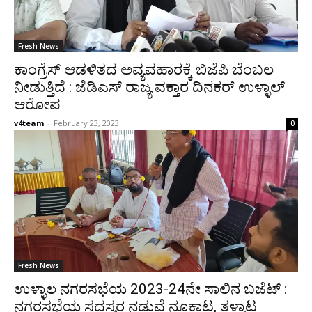
Fresh News
ಕಾಂಗ್ರೆಸ್ ಆಡಳಿತದ ಅವ್ಯವಹಾರಕ್ಕೆ ಬಿಜೆಪಿ ಬೆಂಬಲ
ನೀಡುತ್ತಿದೆ : ಜೆಡಿಎಸ್ ರಾಜ್ಯ ವಕ್ತಾರ ದಿನಕರ್ ಉಳ್ಳಾಲ್
ಆರೋಪ
v4team
-
February 23, 2023
0
Fresh News
ಉಳ್ಳಾಲ ನಗರಸಭೆಯ 2023-24ನೇ ಸಾಲಿನ ಬಜೆಟ್ :
ನಗರಸಭೆಯ ಸದಸ್ಯರ ನಡುವೆ ನೂಕಾಟ, ತಳ್ಳಾಟ