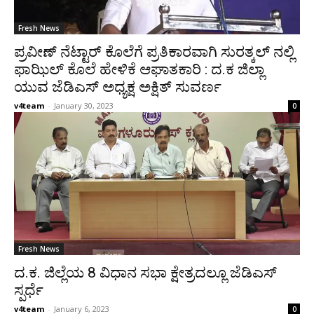
Fresh News
ಪ್ರವೀಣ್ ನೆಟ್ಟಾರ್ ಕೊಲೆಗೆ ಪ್ರತಿಕಾರವಾಗಿ ಸುರತ್ಕಲ್ ನಲ್ಲಿ
ಫಾಝಿಲ್ ಕೊಲೆ ಹೇಳಿಕೆ ಆಘಾತಕಾರಿ : ದ.ಕ ಜಿಲ್ಲಾ
ಯುವ ಜೆಡಿಎಸ್ ಅಧ್ಯಕ್ಷ ಅಕ್ಷಿತ್ ಸುವರ್ಣ
v4team
-
January 30, 2023
0
Fresh News
ದ.ಕ. ಜಿಲ್ಲೆಯ 8 ವಿಧಾನ ಸಭಾ ಕ್ಷೇತ್ರದಲ್ಲೂ ಜೆಡಿಎಸ್
ಸ್ಪರ್ಧೆ
v4team
-
January 6, 2023
0