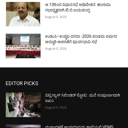
ಆ.13ರಿಂದ ವಿಧಾನಸಭೆ ಅಧಿವೇಶನ: ಹಂಗಾಮಿ
ಸಭಾಧ್ಯಕ್ಷರಾಗಿ ಟಿ.ಬಿ.ಜಯಚಂದ್ರ
August 9, 2026
ಉಡುಪಿ–ಉಚ್ಚಿಲ ದಸರಾ -2026 ಪಂಚಮ ವರ್ಷದ
ಅದ್ಧೂರಿ ಆಚರಣೆಗೆ ಪೂರ್ವಭಾವಿ ಸಭೆ
August 9, 2026
EDITOR PICKS
ವಿಟ್ಲ:ಗ್ಯಾಸ್ ಸಿಲಿಂಡರ್ ಸ್ಪೋಟ : ಮನೆ ಸಂಪೂರ್ಣವಾಗಿ
ಜಖಂ
August 9, 2026
ವಂಜಾರಕಟ್ಟೆ ಆಂಗ್ಲಮಾಧ್ಯಮ ಶಾಲೆಯಲ್ಲಿ VEMS