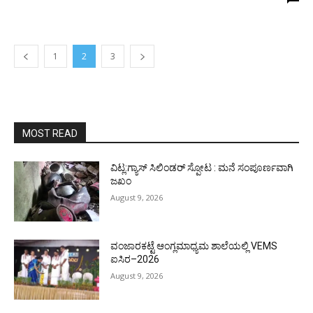
1
2
3
MOST READ
ವಿಟ್ಲ:ಗ್ಯಾಸ್ ಸಿಲಿಂಡರ್ ಸ್ಪೋಟ : ಮನೆ ಸಂಪೂರ್ಣವಾಗಿ
ಜಖಂ
August 9, 2026
ವಂಜಾರಕಟ್ಟೆ ಆಂಗ್ಲಮಾಧ್ಯಮ ಶಾಲೆಯಲ್ಲಿ VEMS
ಐಸಿರ–2026
August 9, 2026