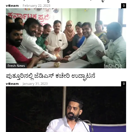
v4team
-
February 22, 2023
0
Fresh News
ಪುತ್ತೂರಿನಲ್ಲಿ ಜೆಡಿಎಸ್ ಕಚೇರಿ ಉದ್ಘಾಟನೆ
v4team
-
January 31, 2023
0