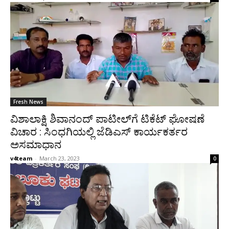
Fresh News
ವಿಶಾಲಾಕ್ಷಿ ಶಿವಾನಂದ್ ಪಾಟೀಲ್‍ಗೆ ಟಿಕೆಟ್ ಘೋಷಣೆ
ವಿಚಾರ : ಸಿಂಧಗಿಯಲ್ಲಿ ಜೆಡಿಎಸ್ ಕಾರ್ಯಕರ್ತರ
ಅಸಮಾಧಾನ
v4team
-
March 23, 2023
0