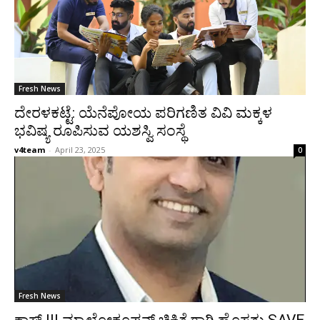
Fresh News
ದೇರಳಕಟ್ಟೆ: ಯೆನೆಪೋಯ ಪರಿಗಣಿತ ವಿವಿ ಮಕ್ಕಳ
ಭವಿಷ್ಯ ರೂಪಿಸುವ ಯಶಸ್ವಿ ಸಂಸ್ಥೆ
v4team
-
April 23, 2025
0
Fresh News