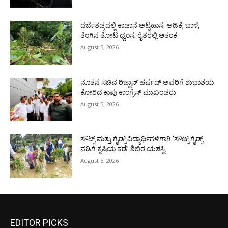
ದರ್ಬೆತಡ್ಕದಲ್ಲಿ ಕಾಡಾನೆ ಅಟ್ಟಹಾಸ: ಅಡಿಕೆ, ಬಾಳೆ,
ತೆಂಗಿನ ತೋಟ ಧ್ವಂಸ; ರೈತರಲ್ಲಿ ಆತಂಕ
August 5, 2026
ನೂತನ ಸಚಿವ ರಿಜ್ವಾನ್ ಹರ್ಷದ್ ಅವರಿಗೆ ಶುಭಾಶಯ
ಕೋರಿದ ಕಾಪು ಕಾಂಗ್ರೆಸ್ ಮುಖಂಡರು
August 5, 2026
ಸೌಟ್ಸ್ ಮತ್ತು ಗೈಡ್ಸ್ ವಿದ್ಯಾರ್ಥಿಗಳಿಗಾಗಿ ‘ಸೌಟ್ಸ್ ಗೈಡ್ಸ್
ನಡಿಗೆ ಕೃಷಿಯ ಕಡೆ’ ಶಿಬಿರ ಯಶಸ್ವಿ
August 5, 2026
EDITOR PICKS