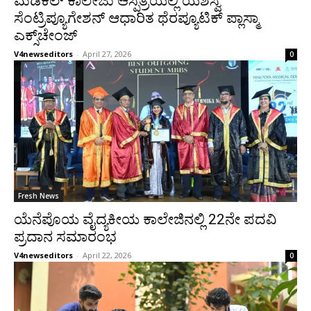
ಮೆಡಿಕಲ್ ಕಾಲೇಜು ಆಸ್ಪತ್ರೆಯಲ್ಲಿ ಯಶಸ್ವಿ
ಸೆಂಟ್ರಿಪ್ಯೂಗೇಶನ್ ಆಧಾರಿತ ಥೆರಪ್ಯೂಟಿಕ್ ಪ್ಲಾಸ್ಮಾ
ಎಕ್ಸ್‌ಚೇಂಜ್
V4newseditors
-
April 27, 2026
0
Fresh News
ಯೆನೆಪೊಯ ವೈದ್ಯಕೀಯ ಕಾಲೇಜಿನಲ್ಲಿ 22ನೇ ಪದವಿ
ಪ್ರದಾನ ಸಮಾರಂಭ
V4newseditors
-
April 22, 2026
0