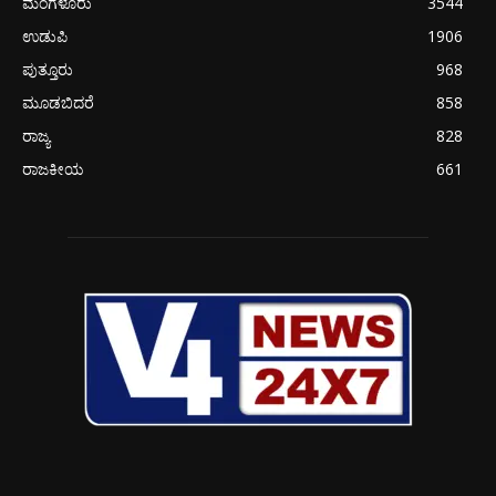
ಮಂಗಳೂರು
3544
ಉಡುಪಿ
1906
ಪುತ್ತೂರು
968
ಮೂಡಬಿದರೆ
858
ರಾಜ್ಯ
828
ರಾಜಕೀಯ
661