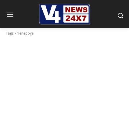
Tags
Yenepoya