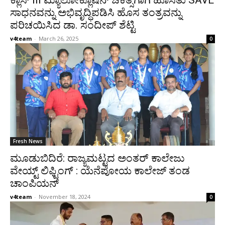
ಕ್ಲಾಸ್ III ಮ್ಯಾಲೋಕ್ಲೂಷನ್ ಚಿಕಿತ್ಸೆಗಾಗಿ ಹೊಸತು SAVE
ಸಾಧನವನ್ನು ಅಭಿವೃದ್ಧಿಪಡಿಸಿ ಹೊಸ ತಂತ್ರವನ್ನು
ಪರಿಚಯಿಸಿದ ಡಾ. ಸಂದೀಪ್ ಶೆಟ್ಟಿ
v4team
-
March 26, 2025
0
Fresh News
ಮೂಡುಬಿದಿರೆ: ರಾಜ್ಯಮಟ್ಟದ ಅಂತರ್ ಕಾಲೇಜು
ವೇಯ್ಟ್ ಲಿಫ್ಟಿಂಗ್ : ಯೆನೆಪೋಯ ಕಾಲೇಜ್ ತಂಡ
ಚಾಂಪಿಯನ್
v4team
-
November 18, 2024
0