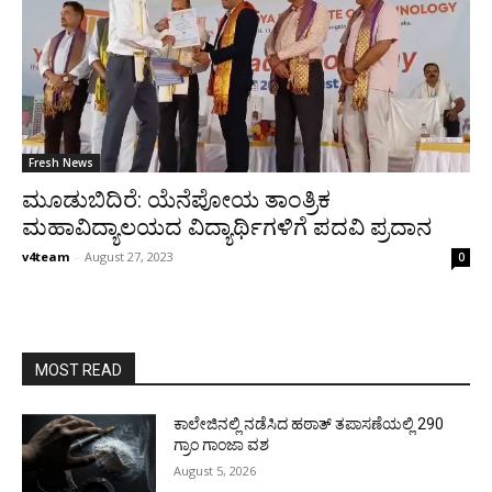
Fresh News
ಮೂಡುಬಿದಿರೆ: ಯೆನೆಪೋಯ ತಾಂತ್ರಿಕ
ಮಹಾವಿದ್ಯಾಲಯದ ವಿದ್ಯಾರ್ಥಿಗಳಿಗೆ ಪದವಿ ಪ್ರದಾನ
v4team
-
August 27, 2023
0
MOST READ
ಕಾಲೇಜಿನಲ್ಲಿ ನಡೆಸಿದ ಹಠಾತ್ ತಪಾಸಣೆಯಲ್ಲಿ 290
ಗ್ರಾಂ ಗಾಂಜಾ ವಶ
August 5, 2026