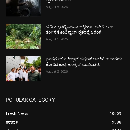
August 5, 2026
ದರ್ಬೆತಡ್ಕದಲ್ಲಿ ಕಾಡಾನೆ ಅಟ್ಟಹಾಸ: ಅಡಿಕೆ, ಬಾಳೆ,
ತೆಂಗಿನ ತೋಟ ಧ್ವಂಸ; ರೈತರಲ್ಲಿ ಆತಂಕ
August 5, 2026
ನೂತನ ಸಚಿವ ರಿಜ್ವಾನ್ ಹರ್ಷದ್ ಅವರಿಗೆ ಶುಭಾಶಯ
ಕೋರಿದ ಕಾಪು ಕಾಂಗ್ರೆಸ್ ಮುಖಂಡರು
August 5, 2026
POPULAR CATEGORY
Fresh News
10609
ಕರಾವಳಿ
9988