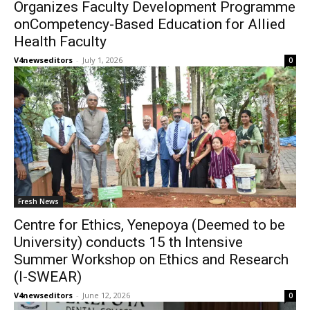
Organizes Faculty Development Programme
onCompetency-Based Education for Allied
Health Faculty
V4newseditors
-
July 1, 2026
0
Fresh News
Centre for Ethics, Yenepoya (Deemed to be
University) conducts 15 th Intensive
Summer Workshop on Ethics and Research
(I-SWEAR)
V4newseditors
-
June 12, 2026
0