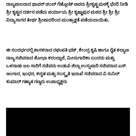
ರಾಜ್ಯಪಾಲರಾದ ಥಾವರ್ ಚಂದ್ ಗೆಹ್ಲೋಟ್ ಅವರು ಶ್ರೀಕೃಷ್ಣ ಮಠಕ್ಕೆ ಭೇಟಿ ನೀಡಿ
ಶ್ರೀ ಕೃಷ್ಣನ ದರ್ಶನ ಪಡೆದು ಪರ್ಯಾಯ ಶ್ರೀ ಕೃಷ್ಣಾಪುರ ಮಠದ ಶ್ರೀ ಶ್ರೀ ಶ್ರೀ
ವಿದ್ಯಾಸಾಗರ ತೀರ್ಥ ಶ್ರೀಪಾದರಿಂದ ಮಂತ್ರಾಕ್ಷತೆ ಪಡೆಯಲಾಯಿತು.
ಈ ಸಂದರ್ಭದಲ್ಲಿ ಶಾಸಕರಾದ ರಘುಪತಿ ಭಟ್ ,ಕೇಂದ್ರ ಕೃಷಿ ಹಾಗೂ ರೈತ ಕಲ್ಯಾಣ
ರಾಜ್ಯ ಸಚಿವರಾದ ಶೋಭಾ ಕರಂದ್ಲಾಜೆ, ಮೀನುಗಾರಿಕಾ ಬಂದರು ಮತ್ತು
ಒಳನಾಡು ಜಲ ಸಾರಿಗೆ ಸಚಿವರು ಉಡುಪಿ ಜಿಲ್ಲಾ ಉಸ್ತುವಾರಿ ಸಚಿವರಾದ ಎಸ್.
ಅಂಗಾರ, ಇಂಧನ, ಕನ್ನಡ ಮತ್ತು ಸಂಸ್ಕೃತಿ ಇಲಾಖೆ ಸಚಿವರಾದ ವಿ ಸುನಿಲ್
ಕುಮಾರ್ ಗಣ್ಯಾತ ಗಣ್ಯರು ಉಪಾಧ್ಯಕ್ಷರು