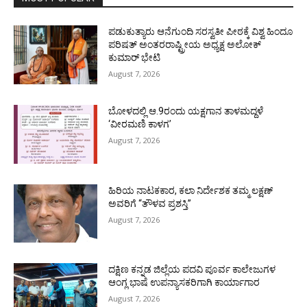
ಪಡುಕುತ್ಯಾರು ಆನೆಗುಂದಿ ಸರಸ್ವತೀ ಪೀಠಕ್ಕೆ ವಿಶ್ವ ಹಿಂದೂ
ಪರಿಷತ್ ಅಂತರರಾಷ್ಟ್ರೀಯ ಅಧ್ಯಕ್ಷ ಅಲೋಕ್
ಕುಮಾರ್ ಭೇಟಿ
August 7, 2026
ಬೋಳದಲ್ಲಿ ಆ.9ರಂದು ಯಕ್ಷಗಾನ ತಾಳಮದ್ದಳೆ
‘ವೀರಮಣಿ ಕಾಳಗ’
August 7, 2026
ಹಿರಿಯ ನಾಟಕಕಾರ, ಕಲಾ ನಿರ್ದೇಶಕ ತಮ್ಮ ಲಕ್ಷಣ್
ಅವರಿಗೆ “ತೌಳವ ಪ್ರಶಸ್ತಿ”
August 7, 2026
ದಕ್ಷಿಣ ಕನ್ನಡ ಜಿಲ್ಲೆಯ ಪದವಿ ಪೂರ್ವ ಕಾಲೇಜುಗಳ
ಆಂಗ್ಲ ಭಾಷೆ ಉಪನ್ಯಾಸಕರಿಗಾಗಿ ಕಾರ್ಯಾಗಾರ
August 7, 2026