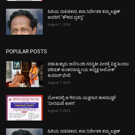
ಹಿರಿಯ ನಾಟಕಕಾರ, ಕಲಾ ನಿರ್ದೇಶಕ ತಮ್ಮ ಲಕ್ಷಣ್
ಅವರಿಗೆ “ತೌಳವ ಪ್ರಶಸ್ತಿ”
August 7, 2026
POPULAR POSTS
ಪಡುಕುತ್ಯಾರು ಆನೆಗುಂದಿ ಸರಸ್ವತೀ ಪೀಠಕ್ಕೆ ವಿಶ್ವ ಹಿಂದೂ
ಪರಿಷತ್ ಅಂತರರಾಷ್ಟ್ರೀಯ ಅಧ್ಯಕ್ಷ ಅಲೋಕ್
ಕುಮಾರ್ ಭೇಟಿ
August 7, 2026
ಬೋಳದಲ್ಲಿ ಆ.9ರಂದು ಯಕ್ಷಗಾನ ತಾಳಮದ್ದಳೆ
‘ವೀರಮಣಿ ಕಾಳಗ’
August 7, 2026
ಹಿರಿಯ ನಾಟಕಕಾರ, ಕಲಾ ನಿರ್ದೇಶಕ ತಮ್ಮ ಲಕ್ಷಣ್