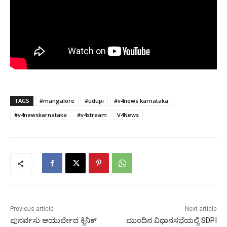
TAGS
#mangalore
#udupi
#v4news karnataka
#v4newskarnataka
#v4stream
V4News
Previous article
Next article
ಪುನರ್ವಸು ಆಯುರ್ವೇದ ಕ್ಲಿನಿಕ್
ಮುಂದಿನ ವಿಧಾನಸಭೆಯಲ್ಲಿ SDPI