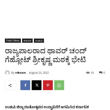
Fresh News
ಕರಾವಳಿ
ಉಡುಪಿ
ರಾಜ್ಯಪಾಲರಾದ ಥಾವರ್ ಚಂದ್
ಗೆಹ್ಲೋಟ್ ಶ್ರೀಕೃಷ್ಣ ಮಠಕ್ಕೆ ಭೇಟಿ
By
v4team
August 25, 2022
36
0
ಉಡುಪಿ ಜಿಲ್ಲಾ ರಜತೋತ್ಸವದ ಉದ್ಘಾಟನೆಗೆ ಆಗಮಿಸಿದ ಕರ್ನಾಟಕ