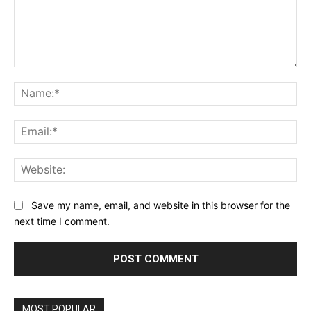
Comment:
Na
Ema
Web
Save my name, email, and website in this browser for the
next time I comment.
MOST POPULAR