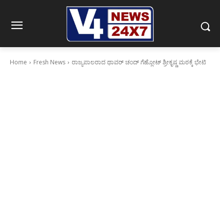
Home
Fresh News
ರಾಜ್ಯಪಾಲರಾದ ಥಾವರ್ ಚಂದ್ ಗೆಹ್ಲೋಟ್ ಶ್ರೀಕೃಷ್ಣ ಮಠಕ್ಕೆ ಭೇಟಿ