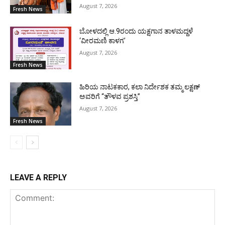
August 7, 2026
Fresh News
ಬೋಳದಲ್ಲಿ ಆ.9ರಂದು ಯಕ್ಷಗಾನ ತಾಳಮದ್ದಳೆ
‘ವೀರಮಣಿ ಕಾಳಗ’
August 7, 2026
Fresh News
ಹಿರಿಯ ನಾಟಕಕಾರ, ಕಲಾ ನಿರ್ದೇಶಕ ತಮ್ಮ ಲಕ್ಷಣ್
ಅವರಿಗೆ “ತೌಳವ ಪ್ರಶಸ್ತಿ”
August 7, 2026
Fresh News
LEAVE A REPLY