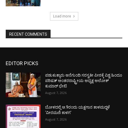
Load more
RECENT COMMENTS
EDITOR PICKS
ಪಡುಕುತ್ಯಾರು ಆನೆಗುಂದಿ ಸರಸ್ವತೀ ಪೀಠಕ್ಕೆ ವಿಶ್ವ ಹಿಂದೂ
ಪರಿಷತ್ ಅಂತರರಾಷ್ಟ್ರೀಯ ಅಧ್ಯಕ್ಷ ಅಲೋಕ್
ಕುಮಾರ್ ಭೇಟಿ
August 7, 2026
ಬೋಳದಲ್ಲಿ ಆ.9ರಂದು ಯಕ್ಷಗಾನ ತಾಳಮದ್ದಳೆ
‘ವೀರಮಣಿ ಕಾಳಗ’
August 7, 2026