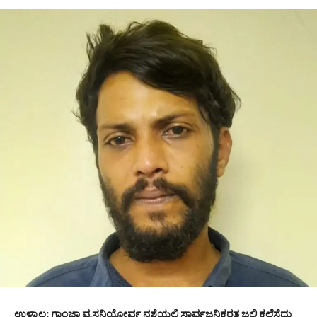
ಉಳ್ಳಾಲ: ಗಾಂಜಾ ವ್ಯಸನಿಯೋರ್ವ ನಶೆಯಲ್ಲಿ ಸಾರ್ವಜನಿಕರತ್ತ ಜಲ್ಲಿ ಕಲ್ಲೆಸೆದು