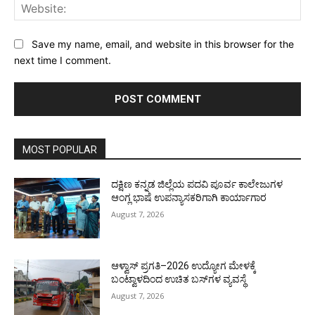
Web
Save my name, email, and website in this browser for the
next time I comment.
MOST POPULAR
ದಕ್ಷಿಣ ಕನ್ನಡ ಜಿಲ್ಲೆಯ ಪದವಿ ಪೂರ್ವ ಕಾಲೇಜುಗಳ
ಆಂಗ್ಲ ಭಾಷೆ ಉಪನ್ಯಾಸಕರಿಗಾಗಿ ಕಾರ್ಯಾಗಾರ
August 7, 2026
ಆಳ್ವಾಸ್ ಪ್ರಗತಿ–2026 ಉದ್ಯೋಗ ಮೇಳಕ್ಕೆ
ಬಂಟ್ವಾಳದಿಂದ ಉಚಿತ ಬಸ್‌ಗಳ ವ್ಯವಸ್ಥೆ
August 7, 2026