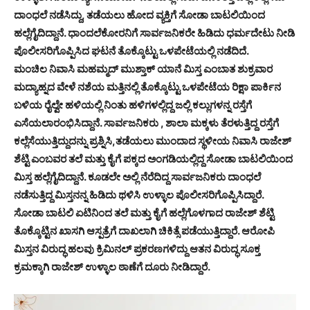
ದಾಂಧಲೆ ನಡೆಸಿದ್ದು, ತಡೆಯಲು ಹೋದ ವ್ಯಕ್ತಿಗೆ ಸೋಡಾ ಬಾಟಲಿಯಿಂದ
ಹಲ್ಲೆಗೈದಿದ್ದಾನೆ. ಧಾಂದಲೆಕೋರನಿಗೆ ಸಾರ್ವಜನಿಕರೇ ಹಿಡಿದು ಧರ್ಮದೇಟು ನೀಡಿ
ಪೊಲೀಸರಿಗೊಪ್ಪಿಸಿದ ಘಟನೆ ತೊಕ್ಕೊಟ್ಟು ಒಳಪೇಟೆಯಲ್ಲಿ ನಡೆದಿದೆ.
ಮಂಚಿಲ ನಿವಾಸಿ ಮಹಮ್ಮದ್ ಮುಶ್ತಾಕ್ ಯಾನೆ ಮಿಸ್ತ ಎಂಬಾತ ಶುಕ್ರವಾರ
ಮದ್ಯಾಹ್ನದ ವೇಳೆ ನಶೆಯ ಮತ್ತಿನಲ್ಲಿ ತೊಕ್ಕೊಟ್ಟು ಒಳಪೇಟೆಯ ರಿಕ್ಷಾ ಪಾರ್ಕಿನ
ಬಳಿಯ ರೈಲ್ವೇ ಹಳಿಯಲ್ಲಿ ನಿಂತು ಹಳಿಗಳಲ್ಲಿದ್ದ ಜಲ್ಲಿ ಕಲ್ಲುಗಳನ್ನ ರಸ್ತೆಗೆ
ಎಸೆಯಲಾರಂಭಿಸಿದ್ದಾನೆ. ಸಾರ್ವಜನಿಕರು , ಶಾಲಾ ಮಕ್ಕಳು ತೆರಳುತ್ತಿದ್ದ ರಸ್ತೆಗೆ
ಕಲ್ಲೆಸೆಯುತ್ತಿದ್ದುದನ್ನು ಪ್ರಶ್ನಿಸಿ,ತಡೆಯಲು ಮುಂದಾದ ಸ್ಥಳೀಯ ನಿವಾಸಿ ರಾಜೇಶ್
ಶೆಟ್ಟಿ ಎಂಬವರ ತಲೆ ಮತ್ತು ಕೈಗೆ ಪಕ್ಕದ ಅಂಗಡಿಯಲ್ಲಿದ್ದ ಸೋಡಾ ಬಾಟಲಿಯಿಂದ
ಮಿಸ್ತ ಹಲ್ಲೆಗೈದಿದ್ದಾನೆ. ಕೂಡಲೇ ಅಲ್ಲಿ ನೆರೆದಿದ್ದ ಸಾರ್ವಜನಿಕರು ದಾಂಧಲೆ
ನಡೆಸುತ್ತಿದ್ದ ಮಿಸ್ತನನ್ನ ಹಿಡಿದು ಥಳಿಸಿ ಉಳ್ಳಾಲ ಪೊಲೀಸರಿಗೊಪ್ಪಿಸಿದ್ದಾರೆ.
ಸೋಡಾ ಬಾಟಲಿ ಏಟಿನಿಂದ ತಲೆ ಮತ್ತು ಕೈಗೆ ಹಲ್ಲೆಗೊಳಗಾದ ರಾಜೇಶ್ ಶೆಟ್ಟಿ
ತೊಕ್ಕೊಟ್ಟಿನ ಖಾಸಗಿ ಆಸ್ಪತ್ರೆಗೆ ದಾಖಲಾಗಿ ಚಿಕಿತ್ಸೆ ಪಡೆಯುತ್ತಿದ್ದಾರೆ. ಆರೋಪಿ
ಮಿಸ್ತನ ವಿರುದ್ಧ ಹಲವು ಕ್ರಿಮಿನಲ್ ಪ್ರಕರಣಗಳಿದ್ದು ಆತನ ವಿರುದ್ಧ ಸೂಕ್ತ
ಕ್ರಮಕ್ಕಾಗಿ ರಾಜೇಶ್ ಉಳ್ಳಾಲ ಠಾಣೆಗೆ ದೂರು ನೀಡಿದ್ದಾರೆ.