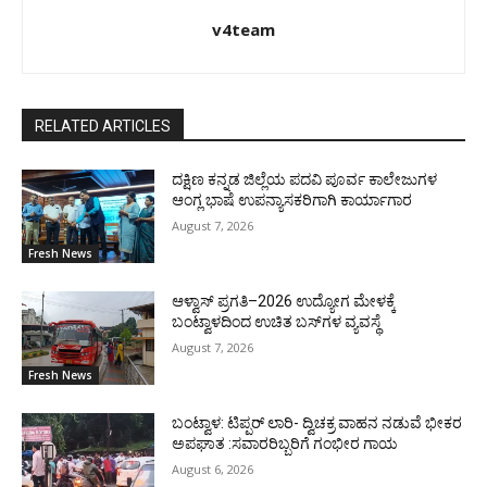
v4team
RELATED ARTICLES
ದಕ್ಷಿಣ ಕನ್ನಡ ಜಿಲ್ಲೆಯ ಪದವಿ ಪೂರ್ವ ಕಾಲೇಜುಗಳ
ಆಂಗ್ಲ ಭಾಷೆ ಉಪನ್ಯಾಸಕರಿಗಾಗಿ ಕಾರ್ಯಾಗಾರ
August 7, 2026
Fresh News
ಆಳ್ವಾಸ್ ಪ್ರಗತಿ–2026 ಉದ್ಯೋಗ ಮೇಳಕ್ಕೆ
ಬಂಟ್ವಾಳದಿಂದ ಉಚಿತ ಬಸ್‌ಗಳ ವ್ಯವಸ್ಥೆ
August 7, 2026
Fresh News
ಬಂಟ್ವಾಳ: ಟಿಪ್ಪರ್ ಲಾರಿ- ದ್ವಿಚಕ್ರ ವಾಹನ ನಡುವೆ ಭೀಕರ
ಅಪಘಾತ :ಸವಾರರಿಬ್ಬರಿಗೆ ಗಂಭೀರ ಗಾಯ
August 6, 2026