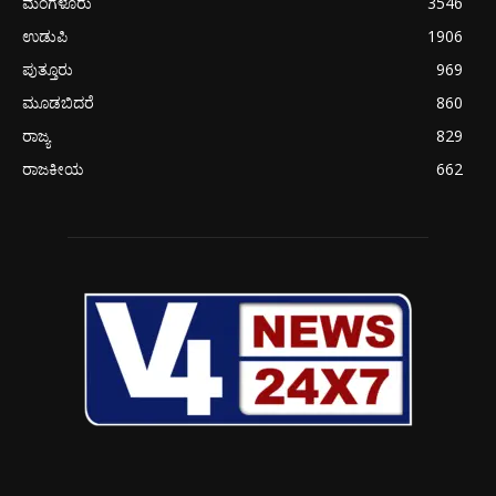
ಮಂಗಳೂರು
3546
ಉಡುಪಿ
1906
ಪುತ್ತೂರು
969
ಮೂಡಬಿದರೆ
860
ರಾಜ್ಯ
829
ರಾಜಕೀಯ
662