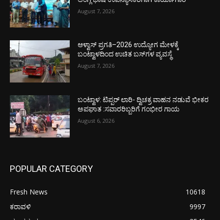
August 7, 2026
ಆಳ್ವಾಸ್ ಪ್ರಗತಿ–2026 ಉದ್ಯೋಗ ಮೇಳಕ್ಕೆ
ಬಂಟ್ವಾಳದಿಂದ ಉಚಿತ ಬಸ್‌ಗಳ ವ್ಯವಸ್ಥೆ
August 7, 2026
ಬಂಟ್ವಾಳ: ಟಿಪ್ಪರ್ ಲಾರಿ- ದ್ವಿಚಕ್ರ ವಾಹನ ನಡುವೆ ಭೀಕರ
ಅಪಘಾತ :ಸವಾರರಿಬ್ಬರಿಗೆ ಗಂಭೀರ ಗಾಯ
August 6, 2026
POPULAR CATEGORY
Fresh News
10618
ಕರಾವಳಿ
9997