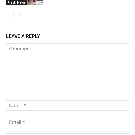
Fresh News
LEAVE A REPLY
Comment:
Na
Ema