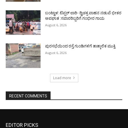
ಬಂಟ್ವಾಳ: ಟಿಪ್ಪರ್ ಲಾರಿ- ದ್ವಿಚಕ್ರ ವಾಹನ ನಡುವೆ ಭೀಕರ
ಅಪಘಾತ :ಸವಾರರಿಬ್ಬರಿಗೆ ಗಂಭೀರ ಗಾಯ
August 6, 2026
ಪುರಸಭೆಯಿಂದ ರಸ್ತೆ ಗುಂಡಿಗಳಿಗೆ ತಾತ್ಕಾಲಿಕ ಮುಕ್ತಿ
August 6, 2026
Load more
RECENT COMMENTS
EDITOR PICKS