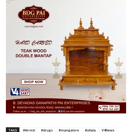
TAGS
#Arrest
#drugs
#mangalore
#ullala
V4News