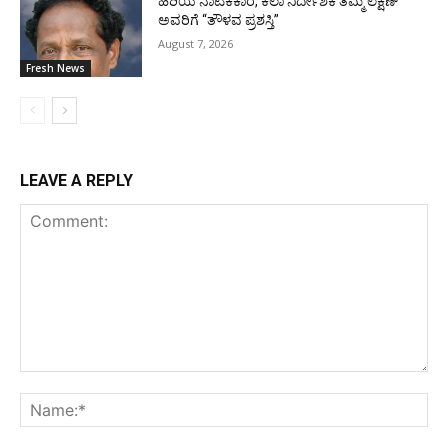
ಹಿರಿಯ ನಾಟಕಕಾರ, ಕಲಾ ನಿರ್ದೇಶಕ ತಮ್ಮ ಲಕ್ಷಣ್
ಅವರಿಗೆ “ತೌಳವ ಪ್ರಶಸ್ತಿ”
August 7, 2026
Fresh News
LEAVE A REPLY
Comment:
Na