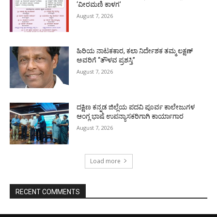
‘ವೀರಮಣಿ ಕಾಳಗ’
August 7, 2026
ಹಿರಿಯ ನಾಟಕಕಾರ, ಕಲಾ ನಿರ್ದೇಶಕ ತಮ್ಮ ಲಕ್ಷಣ್
ಅವರಿಗೆ “ತೌಳವ ಪ್ರಶಸ್ತಿ”
August 7, 2026
ದಕ್ಷಿಣ ಕನ್ನಡ ಜಿಲ್ಲೆಯ ಪದವಿ ಪೂರ್ವ ಕಾಲೇಜುಗಳ
ಆಂಗ್ಲ ಭಾಷೆ ಉಪನ್ಯಾಸಕರಿಗಾಗಿ ಕಾರ್ಯಾಗಾರ
August 7, 2026
Load more
RECENT COMMENTS