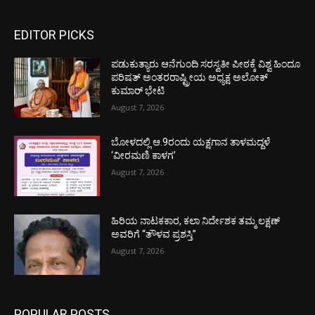
EDITOR PICKS
ಪಡುಕುತ್ಯಾರು ಆನೆಗುಂದಿ ಸರಸ್ವತೀ ಪೀಠಕ್ಕೆ ವಿಶ್ವ ಹಿಂದೂ
ಪರಿಷತ್ ಅಂತರರಾಷ್ಟ್ರೀಯ ಅಧ್ಯಕ್ಷ ಅಲೋಕ್
ಕುಮಾರ್ ಭೇಟಿ
August 7, 2026
ಬೋಳದಲ್ಲಿ ಆ.9ರಂದು ಯಕ್ಷಗಾನ ತಾಳಮದ್ದಳೆ
‘ವೀರಮಣಿ ಕಾಳಗ’
August 7, 2026
ಹಿರಿಯ ನಾಟಕಕಾರ, ಕಲಾ ನಿರ್ದೇಶಕ ತಮ್ಮ ಲಕ್ಷಣ್
ಅವರಿಗೆ “ತೌಳವ ಪ್ರಶಸ್ತಿ”
August 7, 2026
POPULAR POSTS