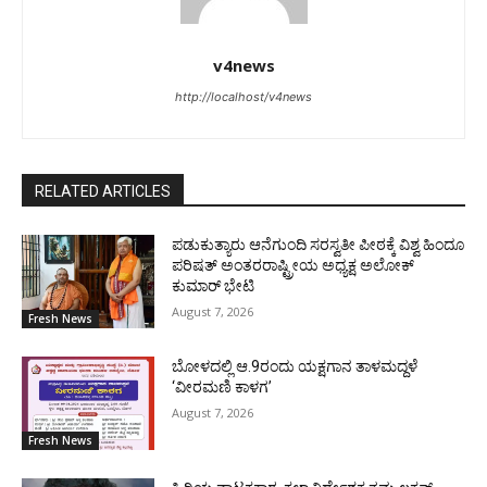
v4news
http://localhost/v4news
RELATED ARTICLES
ಪಡುಕುತ್ಯಾರು ಆನೆಗುಂದಿ ಸರಸ್ವತೀ ಪೀಠಕ್ಕೆ ವಿಶ್ವ ಹಿಂದೂ
ಪರಿಷತ್ ಅಂತರರಾಷ್ಟ್ರೀಯ ಅಧ್ಯಕ್ಷ ಅಲೋಕ್
ಕುಮಾರ್ ಭೇಟಿ
August 7, 2026
Fresh News
ಬೋಳದಲ್ಲಿ ಆ.9ರಂದು ಯಕ್ಷಗಾನ ತಾಳಮದ್ದಳೆ
‘ವೀರಮಣಿ ಕಾಳಗ’
August 7, 2026
Fresh News