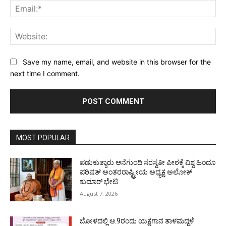
Ema
Web
Save my name, email, and website in this browser for the
next time I comment.
MOST POPULAR
ಪಡುಕುತ್ಯಾರು ಆನೆಗುಂದಿ ಸರಸ್ವತೀ ಪೀಠಕ್ಕೆ ವಿಶ್ವ ಹಿಂದೂ
ಪರಿಷತ್ ಅಂತರರಾಷ್ಟ್ರೀಯ ಅಧ್ಯಕ್ಷ ಅಲೋಕ್
ಕುಮಾರ್ ಭೇಟಿ
August 7, 2026
ಬೋಳದಲ್ಲಿ ಆ.9ರಂದು ಯಕ್ಷಗಾನ ತಾಳಮದ್ದಳೆ