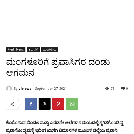
Fresh News
ಕರಾವಳಿ
ಮಂಗಳೂರು
ಮಂಗಳೂರಿಗೆ ಪ್ರವಾಸಿಗರ ದಂಡು
ಆಗಮನ
By
v4news
September 27, 2021
76
0
ಕೊರೊನಾದ ಮೊದಲ ಮತ್ತು ಎರಡನೇ ಅಲೆಗಳ ಸಮಯದಲ್ಲಿ ಸ್ಥಗಿತಗೊಂಡಿದ್ದ
ಪ್ರವಾಸೋದ್ಯಮಕ್ಕೆ ಇದೀಗ ಖಾಸಗಿ ವಿಮಾನಗಳ ಮೂಲಕ ಜಿಲ್ಲೆಯ ಪ್ರವಾಸಿ