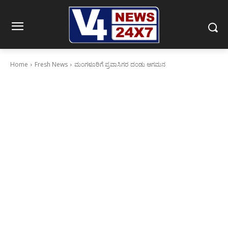
Home
Fresh News
ಮಂಗಳೂರಿಗೆ ಪ್ರವಾಸಿಗರ ದಂಡು ಆಗಮನ