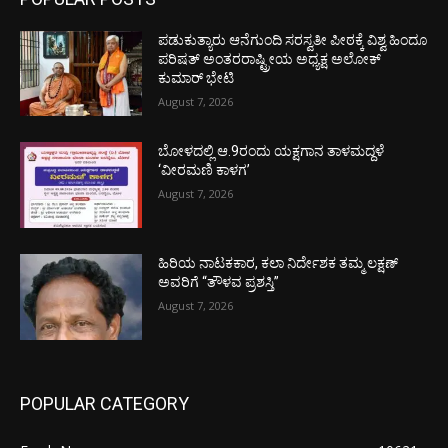
ಪಡುಕುತ್ಯಾರು ಆನೆಗುಂದಿ ಸರಸ್ವತೀ ಪೀಠಕ್ಕೆ ವಿಶ್ವ ಹಿಂದೂ
ಪರಿಷತ್ ಅಂತರರಾಷ್ಟ್ರೀಯ ಅಧ್ಯಕ್ಷ ಅಲೋಕ್
ಕುಮಾರ್ ಭೇಟಿ
August 7, 2026
ಬೋಳದಲ್ಲಿ ಆ.9ರಂದು ಯಕ್ಷಗಾನ ತಾಳಮದ್ದಳೆ
‘ವೀರಮಣಿ ಕಾಳಗ’
August 7, 2026
ಹಿರಿಯ ನಾಟಕಕಾರ, ಕಲಾ ನಿರ್ದೇಶಕ ತಮ್ಮ ಲಕ್ಷಣ್
ಅವರಿಗೆ “ತೌಳವ ಪ್ರಶಸ್ತಿ”
August 7, 2026
POPULAR CATEGORY