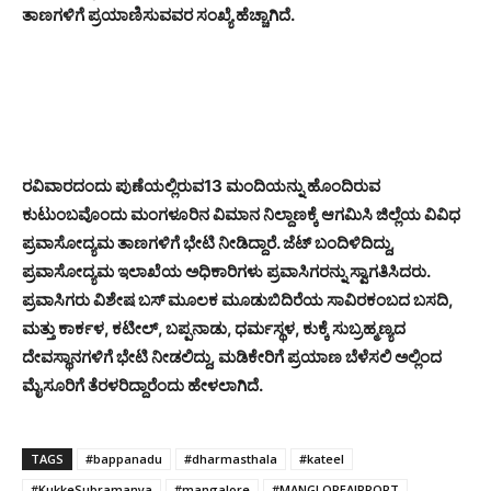
ತಾಣಗಳಿಗೆ ಪ್ರಯಾಣಿಸುವವರ ಸಂಖ್ಯೆ ಹೆಚ್ಚಾಗಿದೆ.
ರವಿವಾರದಂದು ಪುಣೆಯಲ್ಲಿರುವ13 ಮಂದಿಯನ್ನು ಹೊಂದಿರುವ
ಕುಟುಂಬವೊಂದು ಮಂಗಳೂರಿನ ವಿಮಾನ ನಿಲ್ದಾಣಕ್ಕೆ ಆಗಮಿಸಿ ಜಿಲ್ಲೆಯ ವಿವಿಧ
ಪ್ರವಾಸೋದ್ಯಮ ತಾಣಗಳಿಗೆ ಭೇಟಿ ನೀಡಿದ್ದಾರೆ. ಜೆಟ್ ಬಂದಿಳಿದಿದ್ದು,
ಪ್ರವಾಸೋದ್ಯಮ ಇಲಾಖೆಯ ಅಧಿಕಾರಿಗಳು ಪ್ರವಾಸಿಗರನ್ನು ಸ್ವಾಗತಿಸಿದರು.
ಪ್ರವಾಸಿಗರು ವಿಶೇಷ ಬಸ್ ಮೂಲಕ ಮೂಡುಬಿದಿರೆಯ ಸಾವಿರಕಂಬದ ಬಸದಿ,
ಮತ್ತು ಕಾರ್ಕಳ, ಕಟೀಲ್, ಬಪ್ಪನಾಡು, ಧರ್ಮಸ್ಥಳ, ಕುಕ್ಕೆ ಸುಬ್ರಹ್ಮಣ್ಯದ
ದೇವಸ್ಥಾನಗಳಿಗೆ ಭೇಟಿ ನೀಡಲಿದ್ದು, ಮಡಿಕೇರಿಗೆ ಪ್ರಯಾಣ ಬೆಳೆಸಲಿ ಅಲ್ಲಿಂದ
ಮೈಸೂರಿಗೆ ತೆರಳರಿದ್ದಾರೆಂದು ಹೇಳಲಾಗಿದೆ.
TAGS
#bappanadu
#dharmasthala
#kateel
#KukkeSubramanya
#mangalore
#MANGLOREAIRPORT