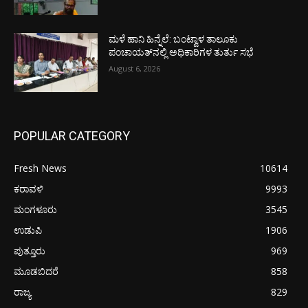
ಮಳೆ ಹಾನಿ ಹಿನ್ನೆಲೆ: ಬಂಟ್ವಾಳ ತಾಲೂಕು
ಪಂಚಾಯತ್‌ನಲ್ಲಿ ಅಧಿಕಾರಿಗಳ ತುರ್ತು ಸಭೆ
August 6, 2026
POPULAR CATEGORY
Fresh News
10614
ಕರಾವಳಿ
9993
ಮಂಗಳೂರು
3545
ಉಡುಪಿ
1906
ಪುತ್ತೂರು
969
ಮೂಡಬಿದರೆ
858
ರಾಜ್ಯ
829