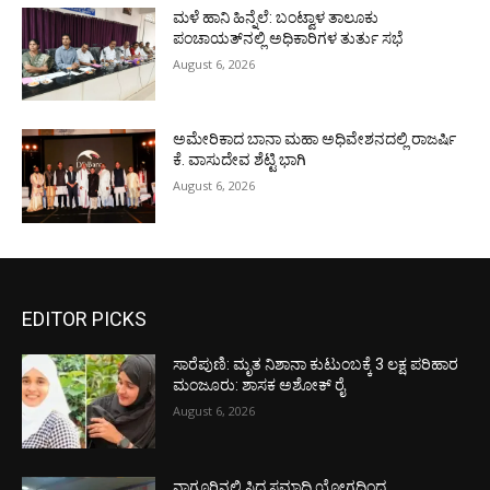
ಮಳೆ ಹಾನಿ ಹಿನ್ನೆಲೆ: ಬಂಟ್ವಾಳ ತಾಲೂಕು
ಪಂಚಾಯತ್‌ನಲ್ಲಿ ಅಧಿಕಾರಿಗಳ ತುರ್ತು ಸಭೆ
August 6, 2026
ಅಮೇರಿಕಾದ ಬಾನಾ ಮಹಾ ಅಧಿವೇಶನದಲ್ಲಿ ರಾಜರ್ಷಿ
ಕೆ. ವಾಸುದೇವ ಶೆಟ್ಟಿ ಭಾಗಿ
August 6, 2026
EDITOR PICKS
ಸಾರೆಪುಣಿ: ಮೃತ ನಿಶಾನಾ ಕುಟುಂಬಕ್ಕೆ 3 ಲಕ್ಷ ಪರಿಹಾರ
ಮಂಜೂರು: ಶಾಸಕ ಅಶೋಕ್ ರೈ
August 6, 2026
ನಾಗೂರಿನಲ್ಲಿ ಸಿದ್ಧ ಸಮಾಧಿ ಯೋಗದಿಂದ