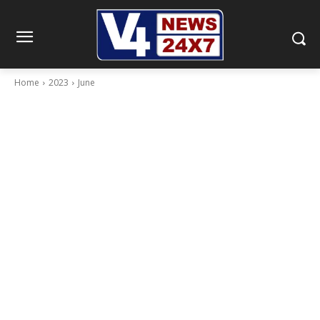
Home
2023
June