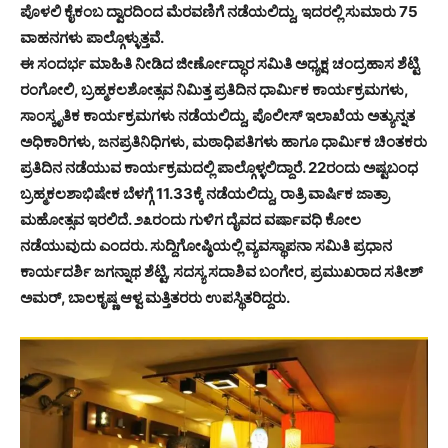
ಪೊಳಲಿ ಕೈಕಂಬ ದ್ವಾರದಿಂದ ಮೆರವಣಿಗೆ ನಡೆಯಲಿದ್ದು, ಇದರಲ್ಲಿ ಸುಮಾರು 75
ವಾಹನಗಳು ಪಾಲ್ಗೊಳ್ಳುತ್ತವೆ.
ಈ ಸಂದರ್ಭ ಮಾಹಿತಿ ನೀಡಿದ ಜೀರ್ಣೋದ್ಧಾರ ಸಮಿತಿ ಅಧ್ಯಕ್ಷ ಚಂದ್ರಹಾಸ ಶೆಟ್ಟಿ
ರಂಗೋಲಿ, ಬ್ರಹ್ಮಕಲಶೋತ್ಸವ ನಿಮಿತ್ತ ಪ್ರತಿದಿನ ಧಾರ್ಮಿಕ ಕಾರ್ಯಕ್ರಮಗಳು,
ಸಾಂಸ್ಕೃತಿಕ ಕಾರ್ಯಕ್ರಮಗಳು ನಡೆಯಲಿದ್ದು, ಪೊಲೀಸ್ ಇಲಾಖೆಯ ಅತ್ಯುನ್ನತ
ಅಧಿಕಾರಿಗಳು, ಜನಪ್ರತಿನಿಧಿಗಳು, ಮಠಾಧಿಪತಿಗಳು ಹಾಗೂ ಧಾರ್ಮಿಕ ಚಿಂತಕರು
ಪ್ರತಿದಿನ ನಡೆಯುವ ಕಾರ್ಯಕ್ರಮದಲ್ಲಿ ಪಾಲ್ಗೊಳ್ಳಲಿದ್ದಾರೆ. 22ರಂದು ಅಷ್ಟಬಂಧ
ಬ್ರಹ್ಮಕಲಶಾಭಿಷೇಕ ಬೆಳಗ್ಗೆ 11.33ಕ್ಕೆ ನಡೆಯಲಿದ್ದು, ರಾತ್ರಿ ವಾರ್ಷಿಕ ಜಾತ್ರಾ
ಮಹೋತ್ಸವ ಇರಲಿದೆ. ೨೩ರಂದು ಗುಳಿಗ ದೈವದ ವರ್ಷಾವಧಿ ಕೋಲ
ನಡೆಯುವುದು ಎಂದರು. ಸುದ್ದಿಗೋಷ್ಠಿಯಲ್ಲಿ ವ್ಯವಸ್ಥಾಪನಾ ಸಮಿತಿ ಪ್ರಧಾನ
ಕಾರ್ಯದರ್ಶಿ ಜಗನ್ನಾಥ ಶೆಟ್ಟಿ, ಸದಸ್ಯ ಸದಾಶಿವ ಬಂಗೇರ, ಪ್ರಮುಖರಾದ ಸತೀಶ್
ಅಮರ್, ಬಾಲಕೃಷ್ಣ ಆಳ್ವ ಮತ್ತಿತರರು ಉಪಸ್ಥಿತರಿದ್ದರು.