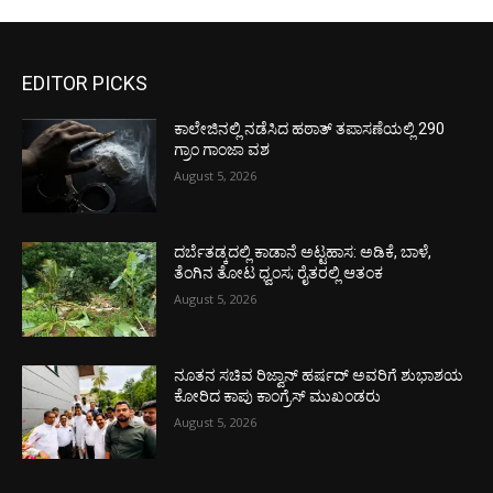
EDITOR PICKS
ಕಾಲೇಜಿನಲ್ಲಿ ನಡೆಸಿದ ಹಠಾತ್ ತಪಾಸಣೆಯಲ್ಲಿ 290
ಗ್ರಾಂ ಗಾಂಜಾ ವಶ
August 5, 2026
ದರ್ಬೆತಡ್ಕದಲ್ಲಿ ಕಾಡಾನೆ ಅಟ್ಟಹಾಸ: ಅಡಿಕೆ, ಬಾಳೆ,
ತೆಂಗಿನ ತೋಟ ಧ್ವಂಸ; ರೈತರಲ್ಲಿ ಆತಂಕ
August 5, 2026
ನೂತನ ಸಚಿವ ರಿಜ್ವಾನ್ ಹರ್ಷದ್ ಅವರಿಗೆ ಶುಭಾಶಯ
ಕೋರಿದ ಕಾಪು ಕಾಂಗ್ರೆಸ್ ಮುಖಂಡರು
August 5, 2026