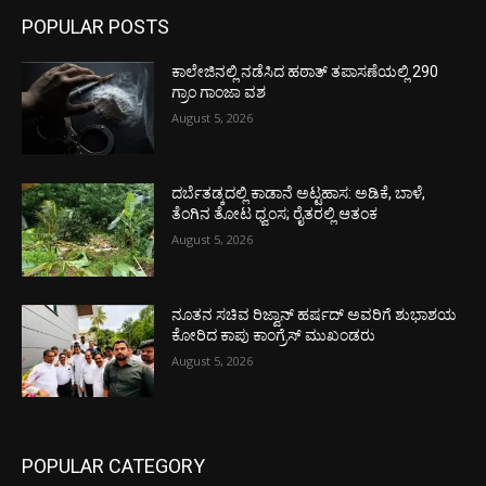
POPULAR POSTS
ಕಾಲೇಜಿನಲ್ಲಿ ನಡೆಸಿದ ಹಠಾತ್ ತಪಾಸಣೆಯಲ್ಲಿ 290
ಗ್ರಾಂ ಗಾಂಜಾ ವಶ
August 5, 2026
ದರ್ಬೆತಡ್ಕದಲ್ಲಿ ಕಾಡಾನೆ ಅಟ್ಟಹಾಸ: ಅಡಿಕೆ, ಬಾಳೆ,
ತೆಂಗಿನ ತೋಟ ಧ್ವಂಸ; ರೈತರಲ್ಲಿ ಆತಂಕ
August 5, 2026
ನೂತನ ಸಚಿವ ರಿಜ್ವಾನ್ ಹರ್ಷದ್ ಅವರಿಗೆ ಶುಭಾಶಯ
ಕೋರಿದ ಕಾಪು ಕಾಂಗ್ರೆಸ್ ಮುಖಂಡರು
August 5, 2026
POPULAR CATEGORY