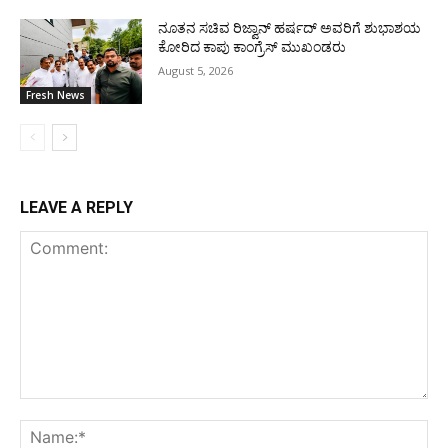
ನೂತನ ಸಚಿವ ರಿಜ್ವಾನ್ ಹರ್ಷದ್ ಅವರಿಗೆ ಶುಭಾಶಯ
ಕೋರಿದ ಕಾಪು ಕಾಂಗ್ರೆಸ್ ಮುಖಂಡರು
August 5, 2026
Fresh News
LEAVE A REPLY
Comment:
Na