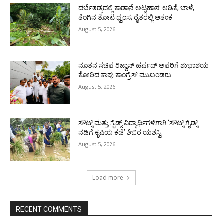
ದರ್ಬೆತಡ್ಕದಲ್ಲಿ ಕಾಡಾನೆ ಅಟ್ಟಹಾಸ: ಅಡಿಕೆ, ಬಾಳೆ,
ತೆಂಗಿನ ತೋಟ ಧ್ವಂಸ; ರೈತರಲ್ಲಿ ಆತಂಕ
August 5, 2026
ನೂತನ ಸಚಿವ ರಿಜ್ವಾನ್ ಹರ್ಷದ್ ಅವರಿಗೆ ಶುಭಾಶಯ
ಕೋರಿದ ಕಾಪು ಕಾಂಗ್ರೆಸ್ ಮುಖಂಡರು
August 5, 2026
ಸೌಟ್ಸ್ ಮತ್ತು ಗೈಡ್ಸ್ ವಿದ್ಯಾರ್ಥಿಗಳಿಗಾಗಿ ‘ಸೌಟ್ಸ್ ಗೈಡ್ಸ್
ನಡಿಗೆ ಕೃಷಿಯ ಕಡೆ’ ಶಿಬಿರ ಯಶಸ್ವಿ
August 5, 2026
Load more
RECENT COMMENTS