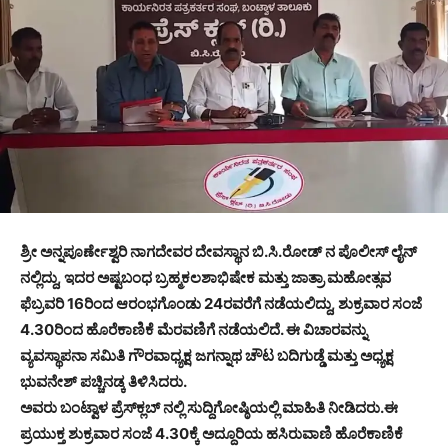
ಶ್ರೀ ಅನ್ನಪೂರ್ಣೇಶ್ವರಿ ನಾಗದೇವರ ದೇವಸ್ಥಾನ ಬಿ.ಸಿ.ರೋಡ್ ನ ಪೊಲೀಸ್ ಲೈನ್
ನಲ್ಲಿದ್ದು, ಇದರ ಅಷ್ಟಬಂಧ ಬ್ರಹ್ಮಕಲಶಾಭಿಷೇಕ ಮತ್ತು ಜಾತ್ರಾ ಮಹೋತ್ಸವ
ಫೆಬ್ರವರಿ 16ರಿಂದ ಆರಂಭಗೊಂಡು 24ರವರೆಗೆ ನಡೆಯಲಿದ್ದು, ಶುಕ್ರವಾರ ಸಂಜೆ
4.30ರಿಂದ ಹೊರೆಕಾಣಿಕೆ ಮೆರವಣಿಗೆ ನಡೆಯಲಿದೆ. ಈ ವಿಚಾರವನ್ನು
ವ್ಯವಸ್ಥಾಪನಾ ಸಮಿತಿ ಗೌರವಾಧ್ಯಕ್ಷ ಜಗನ್ನಾಥ ಚೌಟ ಬದಿಗುಡ್ಡೆ ಮತ್ತು ಅಧ್ಯಕ್ಷ
ಭುವನೇಶ್ ಪಚ್ಚಿನಡ್ಕ ತಿಳಿಸಿದರು.
ಅವರು ಬಂಟ್ವಾಳ ಪ್ರೆಸ್‌ಕ್ಲಬ್ ನಲ್ಲಿ ಸುದ್ದಿಗೋಷ್ಠಿಯಲ್ಲಿ ಮಾಹಿತಿ ನೀಡಿದರು.ಈ
ಪ್ರಯುಕ್ತ ಶುಕ್ರವಾರ ಸಂಜೆ 4.30ಕ್ಕೆ ಅದ್ದೂರಿಯ ಹಸಿರುವಾಣಿ ಹೊರೆಕಾಣಿಕೆ