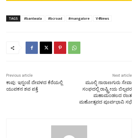
TAGS
#bantwala
#bcroad
#mangalore
V4News
Previous article
Next article
ಕಾಪು: ಇನ್ನಂಜೆ ದೇವಳದ ಕೆರೆಯಲ್ಲಿ
ಮೂಲ್ಕಿ ನಾರಾಣಗುರು ಸೇವಾ
ಯುವಕನ ಶವ ಪತ್ತೆ
ಸಂಘದಲ್ಲಿ ರಾಷ್ಟ್ರೀಯ ಬಿಲ್ಲವರ
ಮಹಾಮಂಡಲದ ರಜತ
ಮಹೋತ್ಸವದ ಪೂರ್ವಭಾವಿ ಸಭೆ