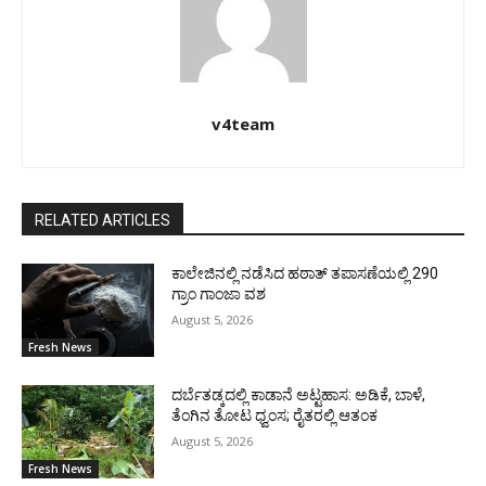
v4team
RELATED ARTICLES
ಕಾಲೇಜಿನಲ್ಲಿ ನಡೆಸಿದ ಹಠಾತ್ ತಪಾಸಣೆಯಲ್ಲಿ 290
ಗ್ರಾಂ ಗಾಂಜಾ ವಶ
August 5, 2026
Fresh News
ದರ್ಬೆತಡ್ಕದಲ್ಲಿ ಕಾಡಾನೆ ಅಟ್ಟಹಾಸ: ಅಡಿಕೆ, ಬಾಳೆ,
ತೆಂಗಿನ ತೋಟ ಧ್ವಂಸ; ರೈತರಲ್ಲಿ ಆತಂಕ
August 5, 2026
Fresh News