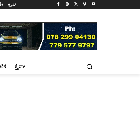
ಷಣಿಕ
ಕ್ರೈಮ್
್ಷಣಿಕ
ಕ್ರೈಮ್