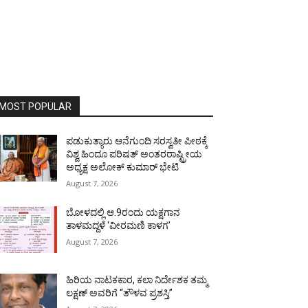
MOST POPULAR
ಪಡುಕುತ್ಯಾರು ಆನೆಗುಂದಿ ಸರಸ್ವತೀ ಪೀಠಕ್ಕೆ
ವಿಶ್ವ ಹಿಂದೂ ಪರಿಷತ್ ಅಂತರರಾಷ್ಟ್ರೀಯ
ಅಧ್ಯಕ್ಷ ಅಲೋಕ್ ಕುಮಾರ್ ಭೇಟಿ
August 7, 2026
ಬೋಳದಲ್ಲಿ ಆ.9ರಂದು ಯಕ್ಷಗಾನ
ತಾಳಮದ್ದಳೆ ‘ವೀರಮಣಿ ಕಾಳಗ’
August 7, 2026
ಹಿರಿಯ ನಾಟಕಕಾರ, ಕಲಾ ನಿರ್ದೇಶಕ ತಮ್ಮ
ಲಕ್ಷಣ್ ಅವರಿಗೆ “ತೌಳವ ಪ್ರಶಸ್ತಿ”