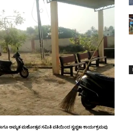
ಾಗೂ ಅಮೃತ ಮಹೋತ್ಸವ ಸಮಿತಿ ವತಿಯಿಂದ ಸ್ವಚ್ಚತಾ ಕಾರ್ಯಕ್ರಮವು