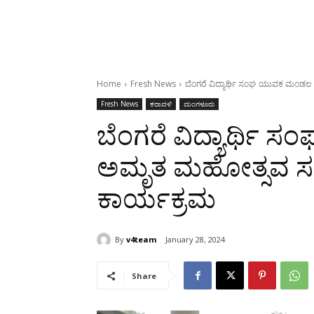
Home
Fresh News
ಬೆಂಗರೆ ವಿದ್ಯಾರ್ಥಿ ಸಂಘ ಯುವಕ ಮಂಡಲ
Fresh News
ಕರಾವಳಿ
ಮಂಗಳೂರು
ಬೆಂಗರೆ ವಿದ್ಯಾರ್ಥ
ಅಮೃತ ಮಹೋತ್ಸವ ಸಮಿ
ಕಾರ್ಯಕ್ರಮ
By
v4team
January 28, 2024
Share