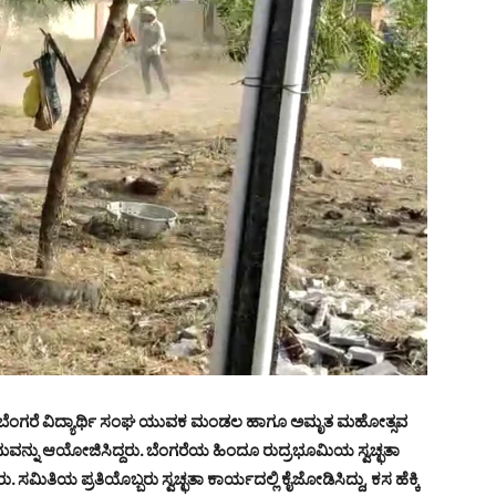
ಬೆಂಗರೆ ವಿದ್ಯಾರ್ಥಿ ಸಂಘ ಯುವಕ ಮಂಡಲ ಹಾಗೂ ಅಮೃತ ಮಹೋತ್ಸವ
ನ್ನು ಆಯೋಜಿಸಿದ್ದರು. ಬೆಂಗರೆಯ ಹಿಂದೂ ರುದ್ರಭೂಮಿಯ ಸ್ವಚ್ಛತಾ
 ಸಮಿತಿಯ ಪ್ರತಿಯೊಬ್ಬರು ಸ್ವಚ್ಛತಾ ಕಾರ್ಯದಲ್ಲಿ ಕೈಜೋಡಿಸಿದ್ದು, ಕಸ ಹೆಕ್ಕಿ