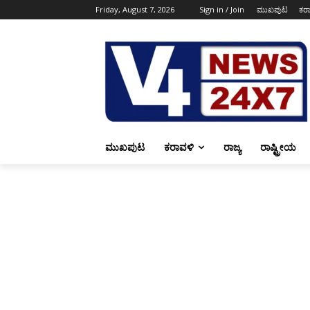
Friday, August 7, 2026
Sign in / Join
ಮುಖಪುಟ
ಕರ
ಮುಖಪುಟ
ಕರಾವಳಿ
ರಾಜ್ಯ
ರಾಷ್ಟ್ರೀಯ