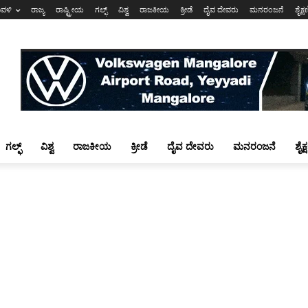
ಾವಳಿ
ರಾಜ್ಯ
ರಾಷ್ಟ್ರೀಯ
ಗಲ್ಫ್
ವಿಶ್ವ
ರಾಜಕೀಯ
ಕ್ರೀಡೆ
ದೈವ ದೇವರು
ಮನರಂಜನೆ
ಶೈಕ್
ಗಲ್ಫ್
ವಿಶ್ವ
ರಾಜಕೀಯ
ಕ್ರೀಡೆ
ದೈವ ದೇವರು
ಮನರಂಜನೆ
ಶೈಕ