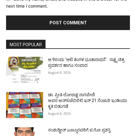
next time I comment.
MOST POPULAR
ಆ.9ರಂದು ‘ಆಟಿ ತಿಂಗಳ ಭೂತಾರಾಧನೆ’ : ಸಾಕ್ಷ್ಯ ಚಿತ್ರ
ಪ್ರದರ್ಶನ ಹಾಗೂ ಸಂವಾದ
August 8, 2026
ಡಾ. ಪ್ರೀತಿ ಲೋಲಾಕ್ಷ ನಾಗವೇಣಿ
ಅವರ ಅನ್‌ಟಚೆಬಿಲಿಟಿ ಇನ್ 21 ಸೆಂಚುರಿ ಇಂಡಿಯಾ
ಕೃತಿ ಬಿಡುಗಡೆ
August 8, 2026
ಸಂಶುದ್ಧೀನ್ ಎಣ್ಮೂರವರಿಗೆ ಪ.ಗೋ ಪ್ರಶಸ್ತಿ