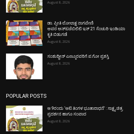
August 8, 2026
ಡಾ. ಪ್ರೀತಿ ಲೋಲಾಕ್ಷ ನಾಗವೇಣಿ
ಅವರ ಅನ್‌ಟಚೆಬಿಲಿಟಿ ಇನ್ 21 ಸೆಂಚುರಿ ಇಂಡಿಯಾ
ಕೃತಿ ಬಿಡುಗಡೆ
August 8, 2026
ಸಂಶುದ್ಧೀನ್ ಎಣ್ಮೂರವರಿಗೆ ಪ.ಗೋ ಪ್ರಶಸ್ತಿ
August 8, 2026
POPULAR POSTS
ಆ.9ರಂದು ‘ಆಟಿ ತಿಂಗಳ ಭೂತಾರಾಧನೆ’ : ಸಾಕ್ಷ್ಯ ಚಿತ್ರ
ಪ್ರದರ್ಶನ ಹಾಗೂ ಸಂವಾದ
August 8, 2026