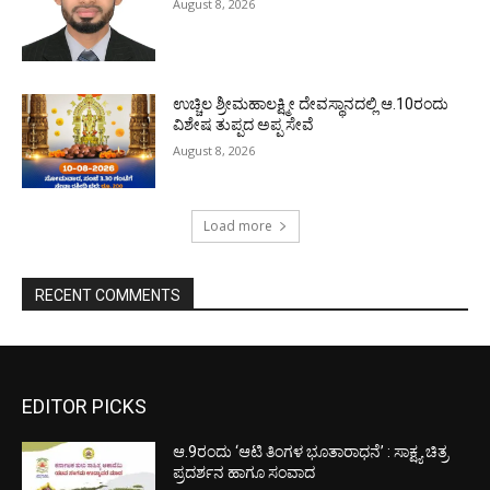
August 8, 2026
ಉಚ್ಚಿಲ ಶ್ರೀಮಹಾಲಕ್ಷ್ಮೀ ದೇವಸ್ಥಾನದಲ್ಲಿ ಆ.10ರಂದು
ವಿಶೇಷ ತುಪ್ಪದ ಅಪ್ಪ ಸೇವೆ
August 8, 2026
Load more
RECENT COMMENTS
EDITOR PICKS
ಆ.9ರಂದು ‘ಆಟಿ ತಿಂಗಳ ಭೂತಾರಾಧನೆ’ : ಸಾಕ್ಷ್ಯ ಚಿತ್ರ
ಪ್ರದರ್ಶನ ಹಾಗೂ ಸಂವಾದ