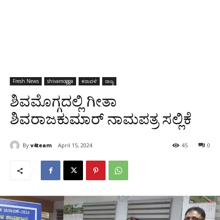
Fresh News
shivamogga
ಕರಾವಳಿ
ರಾಜ್ಯ
ಶಿವಮೊಗ್ಗದಲ್ಲಿ ಗೀತಾ
ಶಿವರಾಜಕುಮಾರ್ ನಾಮಪತ್ರ ಸಲ್ಲಿಕೆ
By
v4team
April 15, 2024
45
0