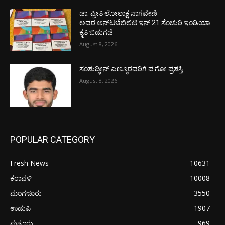
ಡಾ. ಪ್ರೀತಿ ಲೋಲಾಕ್ಷ ನಾಗವೇಣಿ
ಅವರ ಅನ್‌ಟಚೆಬಿಲಿಟಿ ಇನ್ 21 ಸೆಂಚುರಿ ಇಂಡಿಯಾ
ಕೃತಿ ಬಿಡುಗಡೆ
August 8, 2026
ಸಂಶುದ್ಧೀನ್ ಎಣ್ಮೂರವರಿಗೆ ಪ.ಗೋ ಪ್ರಶಸ್ತಿ
August 8, 2026
POPULAR CATEGORY
Fresh News
10631
ಕರಾವಳಿ
10008
ಮಂಗಳೂರು
3550
ಉಡುಪಿ
1907
ಪುತ್ತೂರು
969