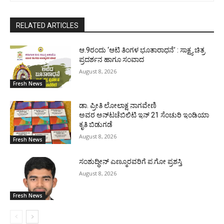
RELATED ARTICLES
ಆ.9ರಂದು ‘ಆಟಿ ತಿಂಗಳ ಭೂತಾರಾಧನೆ’ : ಸಾಕ್ಷ್ಯ ಚಿತ್ರ
ಪ್ರದರ್ಶನ ಹಾಗೂ ಸಂವಾದ
August 8, 2026
Fresh News
ಡಾ. ಪ್ರೀತಿ ಲೋಲಾಕ್ಷ ನಾಗವೇಣಿ
ಅವರ ಅನ್‌ಟಚೆಬಿಲಿಟಿ ಇನ್ 21 ಸೆಂಚುರಿ ಇಂಡಿಯಾ
ಕೃತಿ ಬಿಡುಗಡೆ
August 8, 2026
Fresh News
ಸಂಶುದ್ಧೀನ್ ಎಣ್ಮೂರವರಿಗೆ ಪ.ಗೋ ಪ್ರಶಸ್ತಿ
August 8, 2026
Fresh News