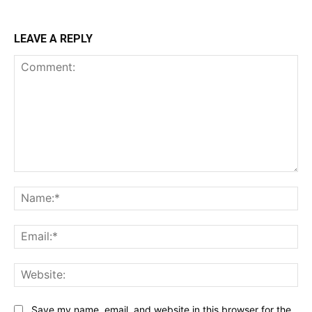
LEAVE A REPLY
Comment:
Na
Ema
Web
Save my name, email, and website in this browser for the