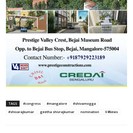
TAGS
#congress
#mangalore
#shivamogga
#shivarajkumar
geetha shivrajkumar
nomination
V4News