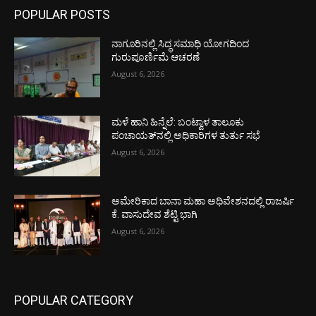
POPULAR POSTS
ನಾಗೂರಿನಲ್ಲಿ ಸಿದ್ಧ ಸಮಾಧಿ ಯೋಗದಿಂದ
ಗುರುಪೂರ್ಣಿಮೆ ಆಚರಣೆ
August 6, 2026
ಮಳೆ ಹಾನಿ ಹಿನ್ನೆಲೆ: ಬಂಟ್ವಾಳ ತಾಲೂಕು
ಪಂಚಾಯತ್‌ನಲ್ಲಿ ಅಧಿಕಾರಿಗಳ ತುರ್ತು ಸಭೆ
August 6, 2026
ಅಮೇರಿಕಾದ ಬಾನಾ ಮಹಾ ಅಧಿವೇಶನದಲ್ಲಿ ರಾಜರ್ಷಿ
ಕೆ. ವಾಸುದೇವ ಶೆಟ್ಟಿ ಭಾಗಿ
August 6, 2026
POPULAR CATEGORY