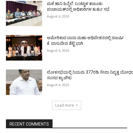
ಮಳೆ ಹಾನಿ ಹಿನ್ನೆಲೆ: ಬಂಟ್ವಾಳ ತಾಲೂಕು
ಪಂಚಾಯತ್‌ನಲ್ಲಿ ಅಧಿಕಾರಿಗಳ ತುರ್ತು ಸಭೆ
August 6, 2026
ಅಮೇರಿಕಾದ ಬಾನಾ ಮಹಾ ಅಧಿವೇಶನದಲ್ಲಿ ರಾಜರ್ಷಿ
ಕೆ. ವಾಸುದೇವ ಶೆಟ್ಟಿ ಭಾಗಿ
August 6, 2026
ಲೋಕಸಭೆಯಲ್ಲಿ ನಿಯಮ 377ರಡಿ ಸೇವಾ ನಿವೃತ್ತ ಯೋಧರ ಪ
ಸಂಸದ ಕ್ಯಾ.ಚೌಟ
August 6, 2026
Load more
RECENT COMMENTS