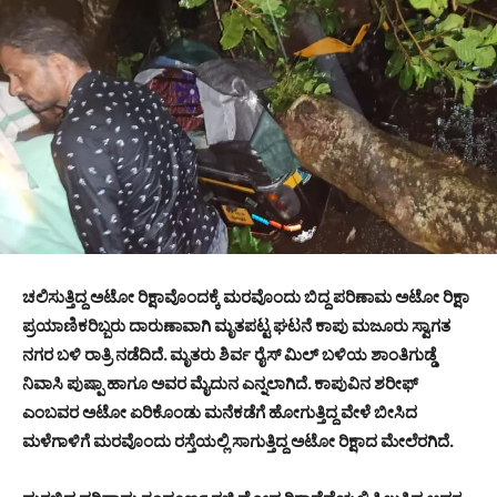
ಚಲಿಸುತ್ತಿದ್ದ ಅಟೋ ರಿಕ್ಷಾವೊಂದಕ್ಕೆ ಮರವೊಂದು ಬಿದ್ದ ಪರಿಣಾಮ ಅಟೋ ರಿಕ್ಷಾ
ಪ್ರಯಾಣಿಕರಿಬ್ಬರು ದಾರುಣಾವಾಗಿ ಮೃತಪಟ್ಟ ಘಟನೆ ಕಾಪು ಮಜೂರು ಸ್ವಾಗತ
ನಗರ ಬಳಿ ರಾತ್ರಿ ನಡೆದಿದೆ. ಮೃತರು ಶಿರ್ವ ರೈಸ್ ಮಿಲ್ ಬಳಿಯ ಶಾಂತಿಗುಡ್ಡೆ
ನಿವಾಸಿ ಪುಷ್ಪಾ ಹಾಗೂ ಅವರ ಮೈದುನ ಎನ್ನಲಾಗಿದೆ. ಕಾಪುವಿನ ಶರೀಫ್
ಎಂಬವರ ಅಟೋ ಏರಿಕೊಂಡು ಮನೆಕಡೆಗೆ ಹೋಗುತ್ತಿದ್ದ ವೇಳೆ ಬೀಸಿದ
ಮಳೆಗಾಳಿಗೆ ಮರವೊಂದು ರಸ್ತೆಯಲ್ಲಿ ಸಾಗುತ್ತಿದ್ದ ಅಟೋ ರಿಕ್ಷಾದ ಮೇಲೆರಗಿದೆ.