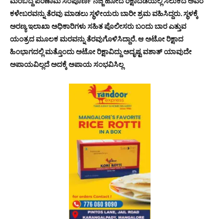
ಮರಬಿದ್ದ ಪರಿಣಾಮ ಸಂಪೂರ್ಣ ನಜ್ಜಿ ಹೋದ ರಿಕ್ಷಾದೆಡೆಯಲ್ಲಿ ಸಿಲುಕಿದ ಅವರ
ಕಳೇಬರವನ್ನು ತೆರವು ಮಾಡಲು ಸ್ಥಳೀಯರು ಬಾರೀ ಶ್ರಮ ವಹಿಸಿದ್ದರು. ಸ್ಥಳಕ್ಕೆ
ಅರಣ್ಯ ಇಲಾಖಾ ಅಧಿಕಾರಿಗಳು ಸಹಿತ ಪೊಲೀಸರು ಬಂದು ಬಾರ ಎತ್ತುವ
ಯಂತ್ರದ ಮೂಲಕ ಮರವನ್ನು ತೆರವುಗೊಳಿಸಿದ್ದಾರೆ. ಆ ಅಟೋ ರಿಕ್ಷಾದ
ಹಿಂಭಾಗದಲ್ಲಿ ಮತ್ತೊಂದು ಅಟೋ ರಿಕ್ಷಾವಿದ್ದು ಅದೃಷ್ಟ ವಶಾತ್ ಯಾವುದೇ
ಅಪಾಯವಿಲ್ಲದೆ ಅದಕ್ಕೆ ಅಪಾಯ ಸಂಭವಿಸಿಲ್ಲ