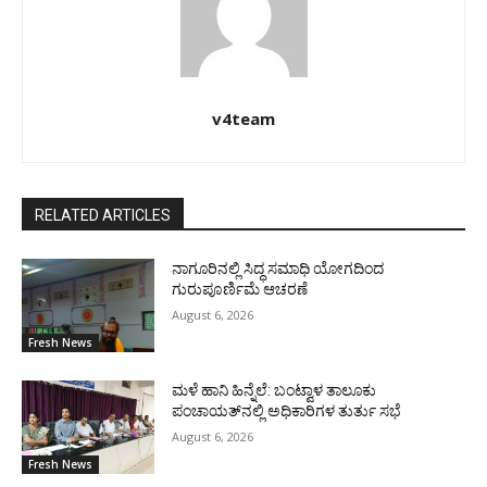
v4team
RELATED ARTICLES
ನಾಗೂರಿನಲ್ಲಿ ಸಿದ್ಧ ಸಮಾಧಿ ಯೋಗದಿಂದ
ಗುರುಪೂರ್ಣಿಮೆ ಆಚರಣೆ
August 6, 2026
Fresh News
ಮಳೆ ಹಾನಿ ಹಿನ್ನೆಲೆ: ಬಂಟ್ವಾಳ ತಾಲೂಕು
ಪಂಚಾಯತ್‌ನಲ್ಲಿ ಅಧಿಕಾರಿಗಳ ತುರ್ತು ಸಭೆ
August 6, 2026
Fresh News