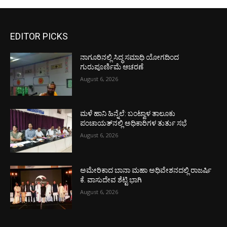
EDITOR PICKS
ನಾಗೂರಿನಲ್ಲಿ ಸಿದ್ಧ ಸಮಾಧಿ ಯೋಗದಿಂದ
ಗುರುಪೂರ್ಣಿಮೆ ಆಚರಣೆ
August 6, 2026
ಮಳೆ ಹಾನಿ ಹಿನ್ನೆಲೆ: ಬಂಟ್ವಾಳ ತಾಲೂಕು
ಪಂಚಾಯತ್‌ನಲ್ಲಿ ಅಧಿಕಾರಿಗಳ ತುರ್ತು ಸಭೆ
August 6, 2026
ಅಮೇರಿಕಾದ ಬಾನಾ ಮಹಾ ಅಧಿವೇಶನದಲ್ಲಿ ರಾಜರ್ಷಿ
ಕೆ. ವಾಸುದೇವ ಶೆಟ್ಟಿ ಭಾಗಿ
August 6, 2026