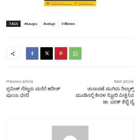
TAGS
#kaupu
#udupi
V4News
Previous article
Next article
ಪ್ರವೀಣ್ ನೆಟ್ಟಾರು ಮನೆಗೆ ಹರೀಶ್
ಚುನಾವಣೆ ಮುಗಿದು ರಿಲ್ಯಾಕ್ಸ್
ಪೂಂಜ ಭೇಟಿ
ಮೂಡಿನಲ್ಲಿ ಕೇರಳ ಸ್ಟೋರಿ ವೀಕ್ಷಿಸಿದ
ಡಾ. ಭರತ್ ಶೆಟ್ಟಿ ವೈ