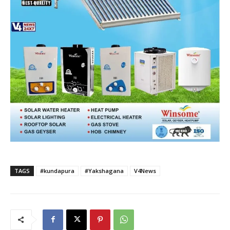
TAGS
#kundapura
#Yakshagana
V4News