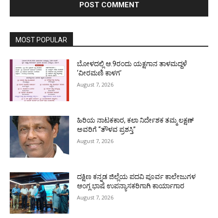
MOST POPULAR
ಬೋಳದಲ್ಲಿ ಆ.9ರಂದು ಯಕ್ಷಗಾನ ತಾಳಮದ್ದಳೆ
‘ವೀರಮಣಿ ಕಾಳಗ’
August 7, 2026
ಹಿರಿಯ ನಾಟಕಕಾರ, ಕಲಾ ನಿರ್ದೇಶಕ ತಮ್ಮ ಲಕ್ಷಣ್
ಅವರಿಗೆ “ತೌಳವ ಪ್ರಶಸ್ತಿ”
August 7, 2026
ದಕ್ಷಿಣ ಕನ್ನಡ ಜಿಲ್ಲೆಯ ಪದವಿ ಪೂರ್ವ ಕಾಲೇಜುಗಳ
ಆಂಗ್ಲ ಭಾಷೆ ಉಪನ್ಯಾಸಕರಿಗಾಗಿ ಕಾರ್ಯಾಗಾರ
August 7, 2026