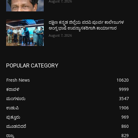
August 7, 2026
ದಕ್ಷಿಣ ಕನ್ನಡ ಜಿಲ್ಲೆಯ ಪದವಿ ಪೂರ್ವ ಕಾಲೇಜುಗಳ
ಆಂಗ್ಲ ಭಾಷೆ ಉಪನ್ಯಾಸಕರಿಗಾಗಿ ಕಾರ್ಯಾಗಾರ
August 7, 2026
POPULAR CATEGORY
Fresh News
10620
ಕರಾವಳಿ
9999
ಮಂಗಳೂರು
3547
ಉಡುಪಿ
1906
ಪುತ್ತೂರು
969
ಮೂಡಬಿದರೆ
860
ರಾಜ್ಯ
829