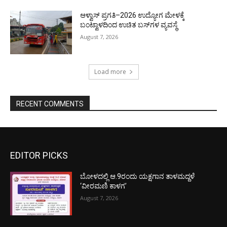
ಆಳ್ವಾಸ್ ಪ್ರಗತಿ–2026 ಉದ್ಯೋಗ ಮೇಳಕ್ಕೆ
ಬಂಟ್ವಾಳದಿಂದ ಉಚಿತ ಬಸ್‌ಗಳ ವ್ಯವಸ್ಥೆ
August 7, 2026
Load more
RECENT COMMENTS
EDITOR PICKS
ಬೋಳದಲ್ಲಿ ಆ.9ರಂದು ಯಕ್ಷಗಾನ ತಾಳಮದ್ದಳೆ
‘ವೀರಮಣಿ ಕಾಳಗ’
August 7, 2026