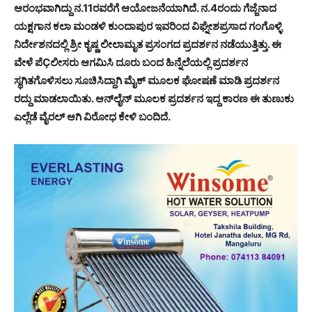
ಆರಂಭವಾಗಿದ್ದು ನ.11ರವರೆಗೆ ಆಯೋಜನೆಯಾಗಿದೆ. ನ.4ರಂದು ಗೆಜ್ಜೆನಾದ
ಯಕ್ಷಗಾನ ಕಲಾ ಮಂಡಳಿ ಕುಂದಾಪುರ ಇವರಿಂದ ವಿಘ್ನೇಶಪ್ರಸಾದ ಗಂಗೊಳ್ಳಿ
ನಿರ್ದೇಶನದಲ್ಲಿ ಶ್ರೀ ಕೃಷ್ಣ ಲೀಲಾಮೃತ ಪ್ರಸಂಗದ ಪ್ರದರ್ಶನ ನಡೆಯುತ್ತಿತ್ತು. ಈ
ವೇಳೆ ಪೆÇಲೀಸರು ಆಗಮಿಸಿ ದೂರು ಬಂದ ಹಿನ್ನೆಲೆಯಲ್ಲಿ ಪ್ರದರ್ಶನ
ಸ್ಥಗಿತಗೊಳಿಸಲು ಸೂಚಿಸಿದ್ದಾಗಿ ಮೈಕ್ ಮೂಲಕ ಘೋಷಣೆ ಮಾಡಿ ಪ್ರದರ್ಶನ
ರದ್ದು ಮಾಡಲಾಯಿತು. ಆನ್‍ಲೈನ್ ಮೂಲಕ ಪ್ರದರ್ಶನ ಇದ್ದ ಕಾರಣ ಈ ತುಣುಕು
ಎಲ್ಲೆಡೆ ವೈರಲ್ ಆಗಿ ವಿರೋಧ ಕೇಳಿ ಬಂದಿದೆ.