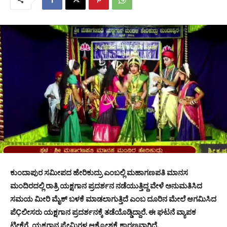
ಕುಂದಾಪುರ ಸಮೀಪದ ಹೇರಿಕುದ್ರು ಎಂಬಲ್ಲಿ ಮಹಾಗಣಪತಿ ಮಾನಸ
ಮಂದಿರದಲ್ಲಿ ರಾತ್ರಿ ಯಕ್ಷಗಾನ ಪ್ರದರ್ಶನ ನಡೆಯುತ್ತಿದ್ದ ವೇಳೆ ಅನುಮತಿಸಿದ
ಸಮಯ ಮೀರಿ ಮೈಕ್ ಬಳಕೆ ಮಾಡಲಾಗುತ್ತಿದೆ ಎಂಬ ದೂರಿನ ಮೇಲೆ ಆಗಮಿಸಿದ
ಪೆÇಲೀಸರು ಯಕ್ಷಗಾನ ಪ್ರದರ್ಶನಕ್ಕೆ ತಡೆಯೊಡ್ಡಿದ್ದಾರೆ. ಈ ಘಟನೆ ವ್ಯಾಪಕ
ಟೀಕೆಗೆ, ಯಕ್ಷಗಾನ ಪ್ರೇಮಿಗಳ ಆಕ್ರೋಶಕ್ಕೆ ಕಾರಣವಾಗಿದೆ.