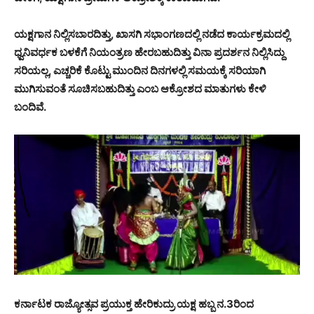
ಯಕ್ಷಗಾನ ನಿಲ್ಲಿಸಬಾರದಿತ್ತು, ಖಾಸಗಿ ಸಭಾಂಗಣದಲ್ಲಿ ನಡೆದ ಕಾರ್ಯಕ್ರಮದಲ್ಲಿ
ಧ್ವನಿವರ್ಧಕ ಬಳಕೆಗೆ ನಿಯಂತ್ರಣ ಹೇರಬಹುದಿತ್ತು ವಿನಾ ಪ್ರದರ್ಶನ ನಿಲ್ಲಿಸಿದ್ದು
ಸರಿಯಲ್ಲ, ಎಚ್ಚರಿಕೆ ಕೊಟ್ಟು ಮುಂದಿನ ದಿನಗಳಲ್ಲಿ ಸಮಯಕ್ಕೆ ಸರಿಯಾಗಿ
ಮುಗಿಸುವಂತೆ ಸೂಚಿಸಬಹುದಿತ್ತು ಎಂಬ ಆಕ್ರೋಶದ ಮಾತುಗಳು ಕೇಳಿ
ಬಂದಿವೆ.
ಕರ್ನಾಟಕ ರಾಜ್ಯೋತ್ಸವ ಪ್ರಯುಕ್ತ ಹೇರಿಕುದ್ರು ಯಕ್ಷ ಹಬ್ಬ ನ.3ರಿಂದ