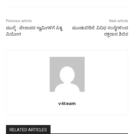
Previous article
Next article
ಮುಲ್ಕಿ : ಪೇಜಾವರ ಸ್ವಾಮಿಗಳಿಗೆ ಪಿತೃ
ಮೂಡುಬಿದಿರೆ: ವಿವಿಧ ಸಂಸ್ಥೆಗಳಿಂದ
ವಿಯೋಗ
ರಕ್ತದಾನ ಶಿಬಿರ
v4team
RELATED ARTICLES