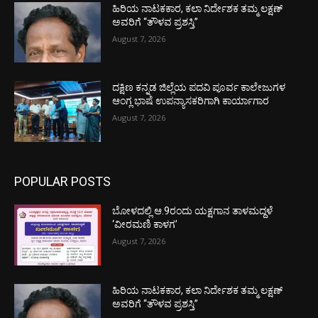
ಹಿರಿಯ ನಾಟಕಕಾರ, ಕಲಾ ನಿರ್ದೇಶಕ ತಮ್ಮ ಲಕ್ಷಣ್
ಅವರಿಗೆ “ತೌಳವ ಪ್ರಶಸ್ತಿ”
August 7, 2026
ದಕ್ಷಿಣ ಕನ್ನಡ ಜಿಲ್ಲೆಯ ಪದವಿ ಪೂರ್ವ ಕಾಲೇಜುಗಳ
ಆಂಗ್ಲ ಭಾಷೆ ಉಪನ್ಯಾಸಕರಿಗಾಗಿ ಕಾರ್ಯಾಗಾರ
August 7, 2026
POPULAR POSTS
ಬೋಳದಲ್ಲಿ ಆ.9ರಂದು ಯಕ್ಷಗಾನ ತಾಳಮದ್ದಳೆ
‘ವೀರಮಣಿ ಕಾಳಗ’
August 7, 2026
ಹಿರಿಯ ನಾಟಕಕಾರ, ಕಲಾ ನಿರ್ದೇಶಕ ತಮ್ಮ ಲಕ್ಷಣ್
ಅವರಿಗೆ “ತೌಳವ ಪ್ರಶಸ್ತಿ”