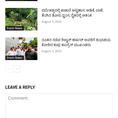
ದರ್ಬೆತಡ್ಕದಲ್ಲಿ ಕಾಡಾನೆ ಅಟ್ಟಹಾಸ: ಅಡಿಕೆ, ಬಾಳೆ,
ತೆಂಗಿನ ತೋಟ ಧ್ವಂಸ; ರೈತರಲ್ಲಿ ಆತಂಕ
August 5, 2026
Fresh News
ನೂತನ ಸಚಿವ ರಿಜ್ವಾನ್ ಹರ್ಷದ್ ಅವರಿಗೆ ಶುಭಾಶಯ
ಕೋರಿದ ಕಾಪು ಕಾಂಗ್ರೆಸ್ ಮುಖಂಡರು
August 5, 2026
Fresh News
LEAVE A REPLY