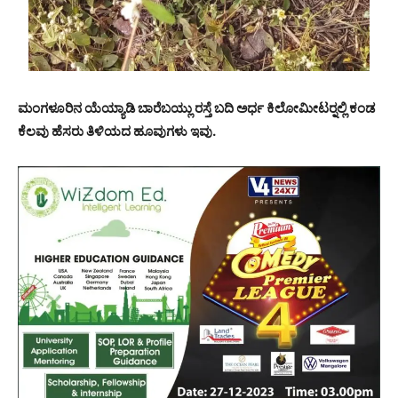
ಮಂಗಳೂರಿನ ಯೆಯ್ಯಾಡಿ ಬಾರೆಬಯ್ಲು ರಸ್ತೆ ಬದಿ ಅರ್ಧ ಕಿಲೋಮೀಟರ್‍ನಲ್ಲಿ ಕಂಡ
ಕೆಲವು ಹೆಸರು ತಿಳಿಯದ ಹೂವುಗಳು ಇವು.