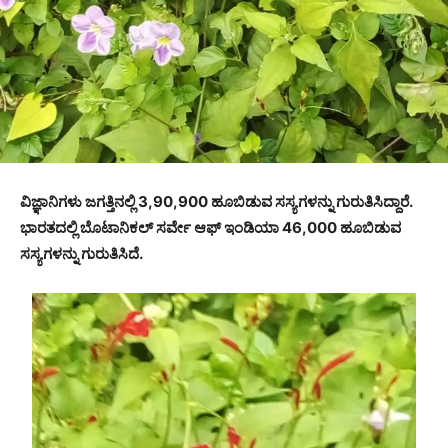
ವಿಜ್ಞಾನಿಗಳು ಜಗತ್ತಿನಲ್ಲಿ 3,90,900 ಹೂಬಿಡುವ ಸಸ್ಯಗಳನ್ನು ಗುರುತಿಸಿದ್ದಾರೆ.
ಭಾರತದಲ್ಲಿ ಬೊಟಾನಿಕಲ್ ಸರ್ವೇ ಆಫ್ ಇಂಡಿಯಾ 46,000 ಹೂಬಿಡುವ
ಸಸ್ಯಗಳನ್ನು ಗುರುತಿಸಿದೆ.