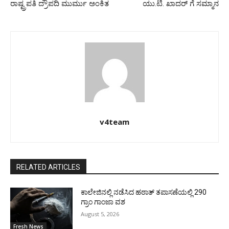
ರಾಷ್ಟ್ರಪತಿ ದ್ರೌಪದಿ ಮುರ್ಮು ಅಂಕಿತ
ಯು.ಟಿ. ಖಾದರ್ ಗೆ ಸಮ್ಮಾನ
v4team
RELATED ARTICLES
ಕಾಲೇಜಿನಲ್ಲಿ ನಡೆಸಿದ ಹಠಾತ್ ತಪಾಸಣೆಯಲ್ಲಿ 290
ಗ್ರಾಂ ಗಾಂಜಾ ವಶ
August 5, 2026
Fresh News