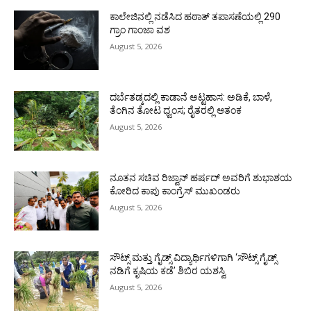
ಕಾಲೇಜಿನಲ್ಲಿ ನಡೆಸಿದ ಹಠಾತ್ ತಪಾಸಣೆಯಲ್ಲಿ 290
ಗ್ರಾಂ ಗಾಂಜಾ ವಶ
August 5, 2026
ದರ್ಬೆತಡ್ಕದಲ್ಲಿ ಕಾಡಾನೆ ಅಟ್ಟಹಾಸ: ಅಡಿಕೆ, ಬಾಳೆ,
ತೆಂಗಿನ ತೋಟ ಧ್ವಂಸ; ರೈತರಲ್ಲಿ ಆತಂಕ
August 5, 2026
ನೂತನ ಸಚಿವ ರಿಜ್ವಾನ್ ಹರ್ಷದ್ ಅವರಿಗೆ ಶುಭಾಶಯ
ಕೋರಿದ ಕಾಪು ಕಾಂಗ್ರೆಸ್ ಮುಖಂಡರು
August 5, 2026
ಸೌಟ್ಸ್ ಮತ್ತು ಗೈಡ್ಸ್ ವಿದ್ಯಾರ್ಥಿಗಳಿಗಾಗಿ ‘ಸೌಟ್ಸ್ ಗೈಡ್ಸ್
ನಡಿಗೆ ಕೃಷಿಯ ಕಡೆ’ ಶಿಬಿರ ಯಶಸ್ವಿ
August 5, 2026