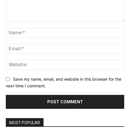
Comment:
Na
Ema
Web
Save my name, email, and website in this browser for the
next time I comment.
MOST POPULAR