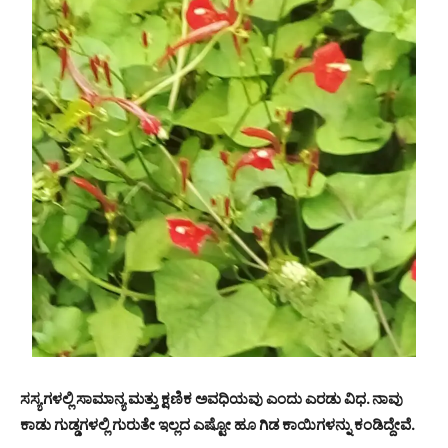
ಸಸ್ಯಗಳಲ್ಲಿ ಸಾಮಾನ್ಯ ಮತ್ತು ಕ್ಷಣಿಕ ಅವಧಿಯವು ಎಂದು ಎರಡು ವಿಧ. ನಾವು
ಕಾಡು ಗುಡ್ಡಗಳಲ್ಲಿ ಗುರುತೇ ಇಲ್ಲದ ಎಷ್ಟೋ ಹೂ ಗಿಡ ಕಾಯಿಗಳನ್ನು ಕಂಡಿದ್ದೇವೆ.