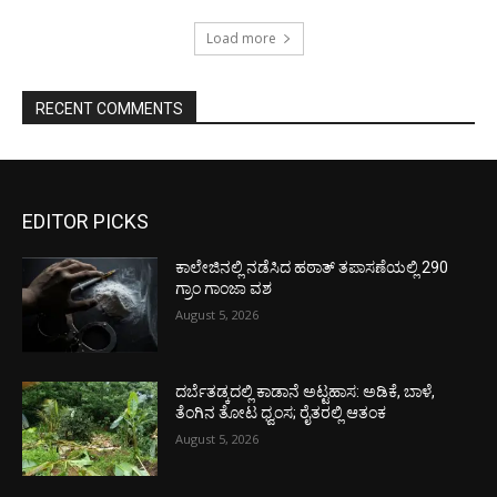
Load more
RECENT COMMENTS
EDITOR PICKS
ಕಾಲೇಜಿನಲ್ಲಿ ನಡೆಸಿದ ಹಠಾತ್ ತಪಾಸಣೆಯಲ್ಲಿ 290
ಗ್ರಾಂ ಗಾಂಜಾ ವಶ
August 5, 2026
ದರ್ಬೆತಡ್ಕದಲ್ಲಿ ಕಾಡಾನೆ ಅಟ್ಟಹಾಸ: ಅಡಿಕೆ, ಬಾಳೆ,
ತೆಂಗಿನ ತೋಟ ಧ್ವಂಸ; ರೈತರಲ್ಲಿ ಆತಂಕ
August 5, 2026