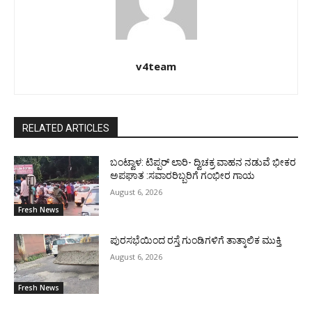
v4team
RELATED ARTICLES
ಬಂಟ್ವಾಳ: ಟಿಪ್ಪರ್ ಲಾರಿ- ದ್ವಿಚಕ್ರ ವಾಹನ ನಡುವೆ ಭೀಕರ
ಅಪಘಾತ :ಸವಾರರಿಬ್ಬರಿಗೆ ಗಂಭೀರ ಗಾಯ
August 6, 2026
Fresh News
ಪುರಸಭೆಯಿಂದ ರಸ್ತೆ ಗುಂಡಿಗಳಿಗೆ ತಾತ್ಕಾಲಿಕ ಮುಕ್ತಿ
August 6, 2026
Fresh News