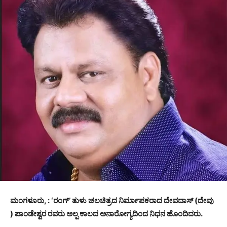
ಮಂಗಳೂರು, : ‘ರಂಗ್’ ತುಳು ಚಲಚಿತ್ರದ ನಿರ್ಮಾಪಕರಾದ ದೇವದಾಸ್ (ದೇವು
) ಪಾಂಡೇಶ್ವರ ರವರು ಅಲ್ಪ ಕಾಲದ ಅನಾರೋಗ್ಯದಿಂದ ನಿಧನ ಹೊಂದಿದರು.