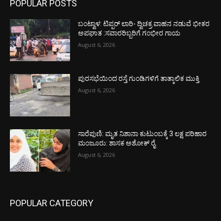
POPULAR POSTS
ಬಂಟ್ವಾಳ: ಟಿಪ್ಪರ್ ಲಾರಿ- ದ್ವಿಚಕ್ರ ವಾಹನ ನಡುವೆ ಭೀಕರ
ಅಪಘಾತ :ಸವಾರರಿಬ್ಬರಿಗೆ ಗಂಭೀರ ಗಾಯ
August 6, 2026
ಪುರಸಭೆಯಿಂದ ರಸ್ತೆ ಗುಂಡಿಗಳಿಗೆ ತಾತ್ಕಾಲಿಕ ಮುಕ್ತಿ
August 6, 2026
ಸಾರೆಪುಣಿ: ಮೃತ ನಿಶಾನಾ ಕುಟುಂಬಕ್ಕೆ 3 ಲಕ್ಷ ಪರಿಹಾರ
ಮಂಜೂರು: ಶಾಸಕ ಅಶೋಕ್ ರೈ
August 6, 2026
POPULAR CATEGORY