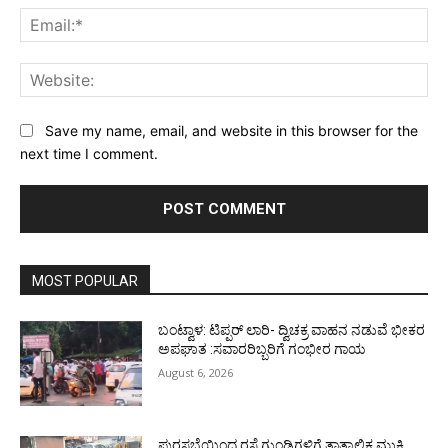
Ema
Web
Save my name, email, and website in this browser for the
next time I comment.
MOST POPULAR
ಬಂಟ್ವಾಳ: ಟಿಪ್ಪರ್ ಲಾರಿ- ದ್ವಿಚಕ್ರ ವಾಹನ ನಡುವೆ ಭೀಕರ
ಅಪಘಾತ :ಸವಾರರಿಬ್ಬರಿಗೆ ಗಂಭೀರ ಗಾಯ
August 6, 2026
ಪುರಸಭೆಯಿಂದ ರಸ್ತೆ ಗುಂಡಿಗಳಿಗೆ ತಾತ್ಕಾಲಿಕ ಮುಕ್ತಿ