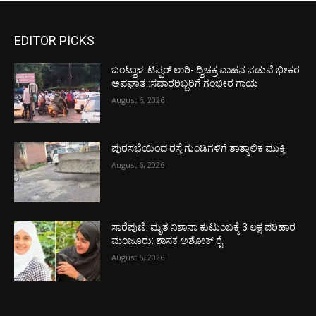
EDITOR PICKS
ಬಂಟ್ವಾಳ: ಟಿಪ್ಪರ್ ಲಾರಿ- ದ್ವಿಚಕ್ರ ವಾಹನ ನಡುವೆ ಭೀಕರ
ಅಪಘಾತ :ಸವಾರರಿಬ್ಬರಿಗೆ ಗಂಭೀರ ಗಾಯ
August 6, 2026
ಪುರಸಭೆಯಿಂದ ರಸ್ತೆ ಗುಂಡಿಗಳಿಗೆ ತಾತ್ಕಾಲಿಕ ಮುಕ್ತಿ
August 6, 2026
ಸಾರೆಪುಣಿ: ಮೃತ ನಿಶಾನಾ ಕುಟುಂಬಕ್ಕೆ 3 ಲಕ್ಷ ಪರಿಹಾರ
ಮಂಜೂರು: ಶಾಸಕ ಅಶೋಕ್ ರೈ
August 6, 2026