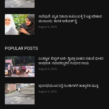
ಸಾರೆಪುಣಿ: ಮೃತ ನಿಶಾನಾ ಕುಟುಂಬಕ್ಕೆ 3 ಲಕ್ಷ ಪರಿಹಾರ
ಮಂಜೂರು: ಶಾಸಕ ಅಶೋಕ್ ರೈ
August 6, 2026
POPULAR POSTS
ಬಂಟ್ವಾಳ: ಟಿಪ್ಪರ್ ಲಾರಿ- ದ್ವಿಚಕ್ರ ವಾಹನ ನಡುವೆ ಭೀಕರ
ಅಪಘಾತ :ಸವಾರರಿಬ್ಬರಿಗೆ ಗಂಭೀರ ಗಾಯ
August 6, 2026
ಪುರಸಭೆಯಿಂದ ರಸ್ತೆ ಗುಂಡಿಗಳಿಗೆ ತಾತ್ಕಾಲಿಕ ಮುಕ್ತಿ
August 6, 2026