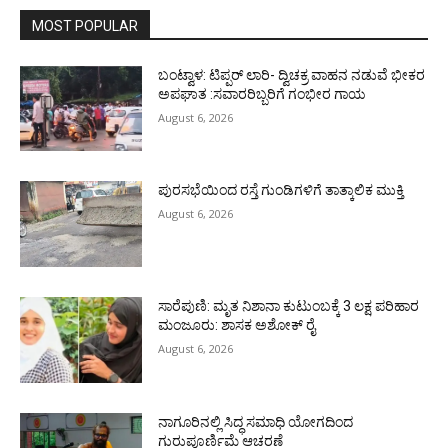
MOST POPULAR
ಬಂಟ್ವಾಳ: ಟಿಪ್ಪರ್ ಲಾರಿ- ದ್ವಿಚಕ್ರ ವಾಹನ ನಡುವೆ ಭೀಕರ
ಅಪಘಾತ :ಸವಾರರಿಬ್ಬರಿಗೆ ಗಂಭೀರ ಗಾಯ
August 6, 2026
ಪುರಸಭೆಯಿಂದ ರಸ್ತೆ ಗುಂಡಿಗಳಿಗೆ ತಾತ್ಕಾಲಿಕ ಮುಕ್ತಿ
August 6, 2026
ಸಾರೆಪುಣಿ: ಮೃತ ನಿಶಾನಾ ಕುಟುಂಬಕ್ಕೆ 3 ಲಕ್ಷ ಪರಿಹಾರ
ಮಂಜೂರು: ಶಾಸಕ ಅಶೋಕ್ ರೈ
August 6, 2026
ನಾಗೂರಿನಲ್ಲಿ ಸಿದ್ಧ ಸಮಾಧಿ ಯೋಗದಿಂದ
ಗುರುಪೂರ್ಣಿಮೆ ಆಚರಣೆ