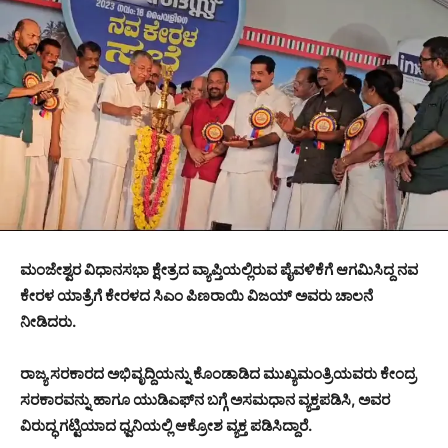
ಮಂಜೇಶ್ವರ ವಿಧಾನಸಭಾ ಕ್ಷೇತ್ರದ ವ್ಯಾಪ್ತಿಯಲ್ಲಿರುವ ಪೈವಳಿಕೆಗೆ ಆಗಮಿಸಿದ್ದ ನವ
ಕೇರಳ ಯಾತ್ರೆಗೆ ಕೇರಳದ ಸಿಎಂ ಪಿಣರಾಯಿ ವಿಜಯ್ ಅವರು ಚಾಲನೆ
ನೀಡಿದರು.
ರಾಜ್ಯ ಸರಕಾರದ ಅಭಿವೃದ್ದಿಯನ್ನು ಕೊಂಡಾಡಿದ ಮುಖ್ಯಮಂತ್ರಿಯವರು ಕೇಂದ್ರ
ಸರಕಾರವನ್ನು ಹಾಗೂ ಯುಡಿಎಫ್‍ನ ಬಗ್ಗೆ ಅಸಮಧಾನ ವ್ಯಕ್ತಪಡಿಸಿ, ಅವರ
ವಿರುದ್ಧ ಗಟ್ಟಿಯಾದ ಧ್ವನಿಯಲ್ಲಿ ಆಕ್ರೋಶ ವ್ಯಕ್ತ ಪಡಿಸಿದ್ದಾರೆ.