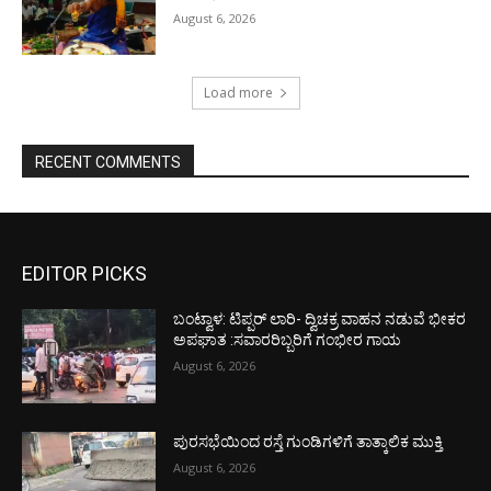
August 6, 2026
Load more
RECENT COMMENTS
EDITOR PICKS
ಬಂಟ್ವಾಳ: ಟಿಪ್ಪರ್ ಲಾರಿ- ದ್ವಿಚಕ್ರ ವಾಹನ ನಡುವೆ ಭೀಕರ
ಅಪಘಾತ :ಸವಾರರಿಬ್ಬರಿಗೆ ಗಂಭೀರ ಗಾಯ
August 6, 2026
ಪುರಸಭೆಯಿಂದ ರಸ್ತೆ ಗುಂಡಿಗಳಿಗೆ ತಾತ್ಕಾಲಿಕ ಮುಕ್ತಿ
August 6, 2026