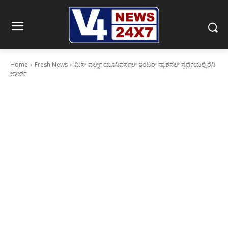
Home
Fresh News
ಮಿಸ್ ವರ್ಲ್ಡ್ ಯೂನಿವರ್ಸಲ್ ಇಂಟರ್ ನ್ಯಾಶನಲ್ ಸ್ಪರ್ಧೆಯಲ್ಲಿ ರೆನಿ
ಜಾರ್ಜ್