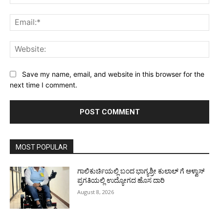
Ema
Web
Save my name, email, and website in this browser for the
next time I comment.
MOST POPULAR
ಗಾಲಿಕುರ್ಚಿಯಲ್ಲಿ ಬಂದ ಭಾಗ್ಯಶ್ರೀ ಕುಲಾಲ್ ಗೆ ಆಳ್ವಾಸ್
ಪ್ರಗತಿಯಲ್ಲಿ ಉದ್ಯೋಗದ ಹೊಸ ದಾರಿ
August 8, 2026