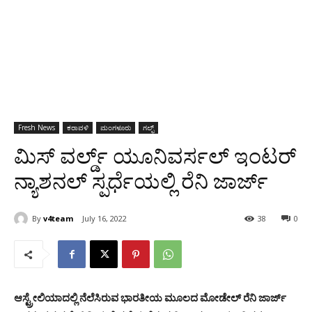
Fresh News
ಕರಾವಳಿ
ಮಂಗಳೂರು
ಗಲ್ಫ್
ಮಿಸ್ ವರ್ಲ್ಡ್ ಯೂನಿವರ್ಸಲ್ ಇಂಟರ್
ನ್ಯಾಶನಲ್ ಸ್ಪರ್ಧೆಯಲ್ಲಿ ರೆನಿ ಜಾರ್ಜ್
By
v4team
July 16, 2022
38
0
ಆಸ್ಟ್ರೇಲಿಯಾದಲ್ಲಿ ನೆಲೆಸಿರುವ ಭಾರತೀಯ ಮೂಲದ ಮೋಡೇಲ್ ರೆನಿ ಜಾರ್ಜ್