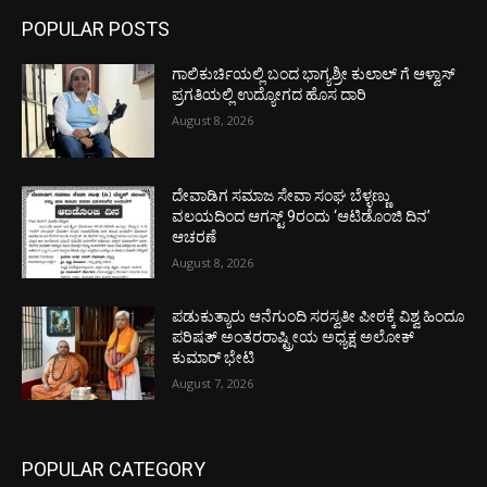
POPULAR POSTS
ಗಾಲಿಕುರ್ಚಿಯಲ್ಲಿ ಬಂದ ಭಾಗ್ಯಶ್ರೀ ಕುಲಾಲ್ ಗೆ ಆಳ್ವಾಸ್
ಪ್ರಗತಿಯಲ್ಲಿ ಉದ್ಯೋಗದ ಹೊಸ ದಾರಿ
August 8, 2026
ದೇವಾಡಿಗ ಸಮಾಜ ಸೇವಾ ಸಂಘ ಬೆಳ್ಳಣ್ಣು
ವಲಯದಿಂದ ಆಗಸ್ಟ್ 9ರಂದು ‘ಆಟಿಡೊಂಜಿ ದಿನ’
ಆಚರಣೆ
August 8, 2026
ಪಡುಕುತ್ಯಾರು ಆನೆಗುಂದಿ ಸರಸ್ವತೀ ಪೀಠಕ್ಕೆ ವಿಶ್ವ ಹಿಂದೂ
ಪರಿಷತ್ ಅಂತರರಾಷ್ಟ್ರೀಯ ಅಧ್ಯಕ್ಷ ಅಲೋಕ್
ಕುಮಾರ್ ಭೇಟಿ
August 7, 2026
POPULAR CATEGORY