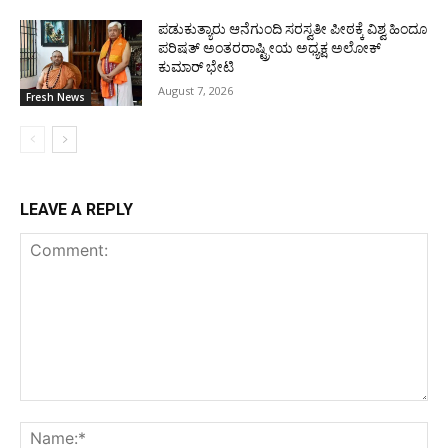
ಪಡುಕುತ್ಯಾರು ಆನೆಗುಂದಿ ಸರಸ್ವತೀ ಪೀಠಕ್ಕೆ ವಿಶ್ವ ಹಿಂದೂ
ಪರಿಷತ್ ಅಂತರರಾಷ್ಟ್ರೀಯ ಅಧ್ಯಕ್ಷ ಅಲೋಕ್
ಕುಮಾರ್ ಭೇಟಿ
August 7, 2026
Fresh News
LEAVE A REPLY
Comment:
Na