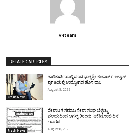
v4team
RELATED ARTICLES
ಗಾಲಿಕುರ್ಚಿಯಲ್ಲಿ ಬಂದ ಭಾಗ್ಯಶ್ರೀ ಕುಲಾಲ್ ಗೆ ಆಳ್ವಾಸ್
ಪ್ರಗತಿಯಲ್ಲಿ ಉದ್ಯೋಗದ ಹೊಸ ದಾರಿ
August 8, 2026
Fresh News
ದೇವಾಡಿಗ ಸಮಾಜ ಸೇವಾ ಸಂಘ ಬೆಳ್ಳಣ್ಣು
ವಲಯದಿಂದ ಆಗಸ್ಟ್ 9ರಂದು ‘ಆಟಿಡೊಂಜಿ ದಿನ’
ಆಚರಣೆ
August 8, 2026
Fresh News