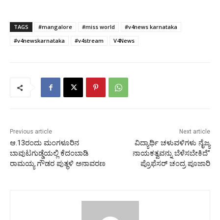
TAGS
#mangalore
#miss world
#v4news karnataka
#v4newskarnataka
#v4stream
V4News
Previous article
Next article
ಆ.13ರಂದು ಮಂಗಳೂರಿನ
ವಿದ್ಯಾರ್ಥಿ ಚಳುವಳಿಗಳು ನೈಜ್ಯ
ಬಾವುಟಗುಡ್ಡೆಯಲ್ಲಿ ಕೆದಂಬಾಡಿ
ನಾಯಕತ್ವವನ್ನು ಬೆಳೆಸಬೇಕಿದೆ”
ರಾಮಯ್ಯ ಗೌಡರ ಪುತ್ಥಳಿ ಅನಾವರಣ
ಪ್ರೊಫೆಸರ್ ಚಂದ್ರ ಪೂಜಾರಿ