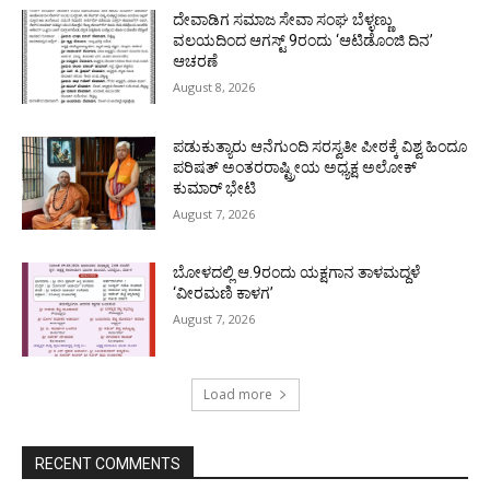
ದೇವಾಡಿಗ ಸಮಾಜ ಸೇವಾ ಸಂಘ ಬೆಳ್ಳಣ್ಣು
ವಲಯದಿಂದ ಆಗಸ್ಟ್ 9ರಂದು ‘ಆಟಿಡೊಂಜಿ ದಿನ’
ಆಚರಣೆ
August 8, 2026
ಪಡುಕುತ್ಯಾರು ಆನೆಗುಂದಿ ಸರಸ್ವತೀ ಪೀಠಕ್ಕೆ ವಿಶ್ವ ಹಿಂದೂ
ಪರಿಷತ್ ಅಂತರರಾಷ್ಟ್ರೀಯ ಅಧ್ಯಕ್ಷ ಅಲೋಕ್
ಕುಮಾರ್ ಭೇಟಿ
August 7, 2026
ಬೋಳದಲ್ಲಿ ಆ.9ರಂದು ಯಕ್ಷಗಾನ ತಾಳಮದ್ದಳೆ
‘ವೀರಮಣಿ ಕಾಳಗ’
August 7, 2026
Load more
RECENT COMMENTS