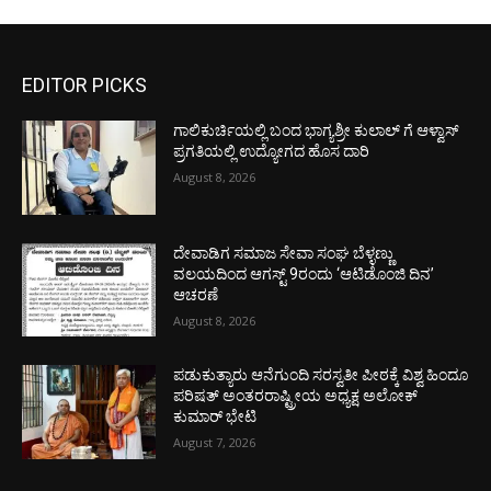
EDITOR PICKS
ಗಾಲಿಕುರ್ಚಿಯಲ್ಲಿ ಬಂದ ಭಾಗ್ಯಶ್ರೀ ಕುಲಾಲ್ ಗೆ ಆಳ್ವಾಸ್
ಪ್ರಗತಿಯಲ್ಲಿ ಉದ್ಯೋಗದ ಹೊಸ ದಾರಿ
August 8, 2026
ದೇವಾಡಿಗ ಸಮಾಜ ಸೇವಾ ಸಂಘ ಬೆಳ್ಳಣ್ಣು
ವಲಯದಿಂದ ಆಗಸ್ಟ್ 9ರಂದು ‘ಆಟಿಡೊಂಜಿ ದಿನ’
ಆಚರಣೆ
August 8, 2026
ಪಡುಕುತ್ಯಾರು ಆನೆಗುಂದಿ ಸರಸ್ವತೀ ಪೀಠಕ್ಕೆ ವಿಶ್ವ ಹಿಂದೂ
ಪರಿಷತ್ ಅಂತರರಾಷ್ಟ್ರೀಯ ಅಧ್ಯಕ್ಷ ಅಲೋಕ್
ಕುಮಾರ್ ಭೇಟಿ
August 7, 2026