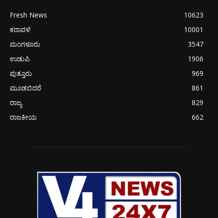
Fresh News
10623
ಕರಾವಳಿ
10001
ಮಂಗಳೂರು
3547
ಉಡುಪಿ
1906
ಪುತ್ತೂರು
969
ಮೂಡಬಿದರೆ
861
ರಾಜ್ಯ
829
ರಾಜಕೀಯ
662