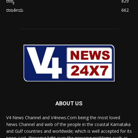
ರಾಜ್ಯ
829
ರಾಜಕೀಯ
662
ABOUT US
V4 News Channel and V4news.Com being the most loved
News Channel and web of the people in the coastal Karnataka
and Gulf countries and worldwide; which is well accepted for its
news cast, throwing light over the pressing problems such as