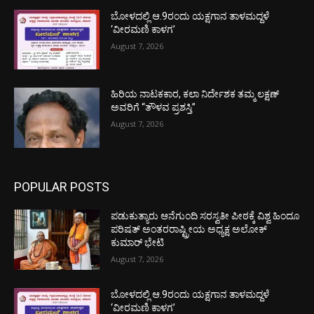
ಬೋಳದಲ್ಲಿ ಆ.9ರಂದು ಯಕ್ಷಗಾನ ತಾಳಮದ್ದಳೆ
‘ವೀರಮಣಿ ಕಾಳಗ’
August 7, 2026
ಹಿರಿಯ ನಾಟಕಕಾರ, ಕಲಾ ನಿರ್ದೇಶಕ ತಮ್ಮ ಲಕ್ಷಣ್
ಅವರಿಗೆ “ತೌಳವ ಪ್ರಶಸ್ತಿ”
August 7, 2026
POPULAR POSTS
ಪಡುಕುತ್ಯಾರು ಆನೆಗುಂದಿ ಸರಸ್ವತೀ ಪೀಠಕ್ಕೆ ವಿಶ್ವ ಹಿಂದೂ
ಪರಿಷತ್ ಅಂತರರಾಷ್ಟ್ರೀಯ ಅಧ್ಯಕ್ಷ ಅಲೋಕ್
ಕುಮಾರ್ ಭೇಟಿ
August 7, 2026
ಬೋಳದಲ್ಲಿ ಆ.9ರಂದು ಯಕ್ಷಗಾನ ತಾಳಮದ್ದಳೆ
‘ವೀರಮಣಿ ಕಾಳಗ’