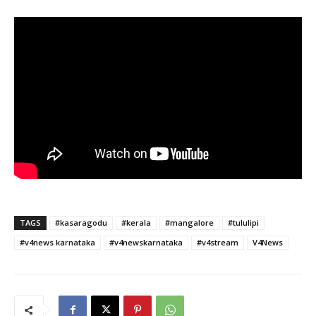
TAGS
#kasaragodu
#kerala
#mangalore
#tululipi
#v4news karnataka
#v4newskarnataka
#v4stream
V4News