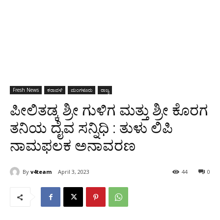
Fresh News
ಕರಾವಳಿ
ಮಂಗಳೂರು
ರಾಜ್ಯ
ಪೀಲಿತಡ್ಕ ಶ್ರೀ ಗುಳಿಗ ಮತ್ತು ಶ್ರೀ ಕೊರಗ
ತನಿಯ ದೈವ ಸನ್ನಿಧಿ : ತುಳು ಲಿಪಿ
ನಾಮಫಲಕ ಅನಾವರಣ
By
v4team
April 3, 2023
44
0