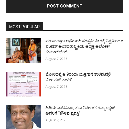
MOST POPULAR
ಪಡುಕುತ್ಯಾರು ಆನೆಗುಂದಿ ಸರಸ್ವತೀ ಪೀಠಕ್ಕೆ ವಿಶ್ವ ಹಿಂದೂ
ಪರಿಷತ್ ಅಂತರರಾಷ್ಟ್ರೀಯ ಅಧ್ಯಕ್ಷ ಅಲೋಕ್
ಕುಮಾರ್ ಭೇಟಿ
August 7, 2026
ಬೋಳದಲ್ಲಿ ಆ.9ರಂದು ಯಕ್ಷಗಾನ ತಾಳಮದ್ದಳೆ
‘ವೀರಮಣಿ ಕಾಳಗ’
August 7, 2026
ಹಿರಿಯ ನಾಟಕಕಾರ, ಕಲಾ ನಿರ್ದೇಶಕ ತಮ್ಮ ಲಕ್ಷಣ್
ಅವರಿಗೆ “ತೌಳವ ಪ್ರಶಸ್ತಿ”
August 7, 2026