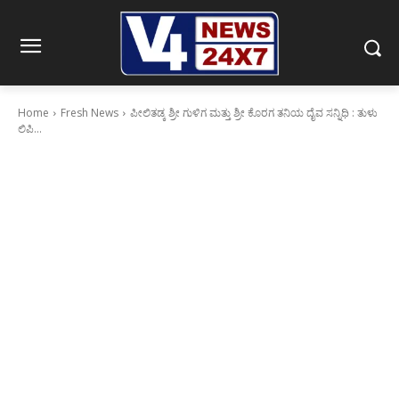
Home
Fresh News
ಪೀಲಿತಡ್ಕ ಶ್ರೀ ಗುಳಿಗ ಮತ್ತು ಶ್ರೀ ಕೊರಗ ತನಿಯ ದೈವ ಸನ್ನಿಧಿ : ತುಳು
ಲಿಪಿ...