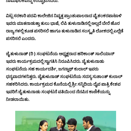
ನಾಮಫಲಕವನ್ನು ಉದ್ಘಾಟಿಸಿದರು.
ವಿಟ್ಲ ಸರಕಾರಿ ಪದವಿ ಕಾಲೇಜಿನ ನಿವೃತ್ತ ಪ್ರಾಂಶುಪಾಲರಾದ ವೈ ಶಂಕರಪಾಟಾಳಿ
ಇವರು ಮಾತನಾಡುತ್ತಾ ತುಲು ಭಾಷೆ, ಲಿಪಿ ತುಳುನಾಡಿನಲ್ಲಿ ಅಲ್ಲದೆ ಬೇರೆ ಹೊರ
ರಾಜ್ಯ ಗಳಲ್ಲಿ ಕೂಡ ಪಸರಿಸಲಿ ಹಾಗೂ ತುಳುನಾಡಿನ ಸಂಸ್ಕೃತಿ ಲೋಕದಲ್ಲಿ ಎಲ್ಲೆಡೆ
ಪಸರಿಸಲಿ ಎಂದರು.
ಜೈ ತುಳುನಾಡ್ (ರಿ ) ಸಂಘಟನೆಯ ಅಧ್ಯಕ್ಷರಾದ ಹರಿಕಾಂತ್ ಸಾಲಿಯಾನ್
ಇವರು ಕಾರ್ಯಕ್ರಮದಲ್ಲಿ ಸ್ವಾಗತಿಸಿ ನಿರೂಪಿಸಿದರು. ಜೈ ತುಳುನಾಡು
ಸಂಘಟನೆಯ ಸಹ ಕಾರ್ಯದರ್ಶಿ, ಜಗನ್ನಾಥ್ ಕುಲಾಲ್ ಇವರು
ಧನ್ಯವಾದಗಳನಿತ್ತರು. ಜೈತುಳುನಾಡ್ ಸಂಘಟನೆಯ ಸದಸ್ಯ ಸುಶಾಂತ್ ಕುಲಾಲ್
ಸಹಕರಿಸಿದರು. ಕಾರ್ಯಕ್ರಮದ ಕೊನೆಯಲ್ಲಿ ಶ್ರೀ ಸನ್ನಿದಿಯ ದೈವ ಪಾತ್ರಿ ಕೇಶವ
ಇವರಿಗೆ ಜೈ ತುಳುನಾಡು ಸಂಘಟನೆ ವತಿಯಿಂದ ನೆನಪಿನ ಕಾಣಿಕೆಯನ್ನು
ನೀಡಲಾಯಿತು.