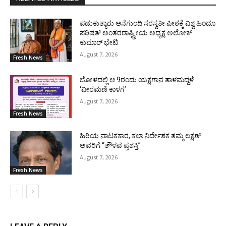
ಪಡುಕುತ್ಯಾರು ಆನೆಗುಂದಿ ಸರಸ್ವತೀ ಪೀಠಕ್ಕೆ ವಿಶ್ವ ಹಿಂದೂ
ಪರಿಷತ್ ಅಂತರರಾಷ್ಟ್ರೀಯ ಅಧ್ಯಕ್ಷ ಅಲೋಕ್
ಕುಮಾರ್ ಭೇಟಿ
August 7, 2026
Fresh News
ಬೋಳದಲ್ಲಿ ಆ.9ರಂದು ಯಕ್ಷಗಾನ ತಾಳಮದ್ದಳೆ
‘ವೀರಮಣಿ ಕಾಳಗ’
August 7, 2026
Fresh News
ಹಿರಿಯ ನಾಟಕಕಾರ, ಕಲಾ ನಿರ್ದೇಶಕ ತಮ್ಮ ಲಕ್ಷಣ್
ಅವರಿಗೆ “ತೌಳವ ಪ್ರಶಸ್ತಿ”
August 7, 2026
Fresh News