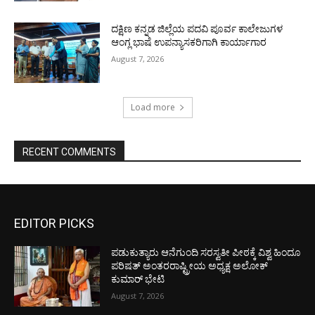
ದಕ್ಷಿಣ ಕನ್ನಡ ಜಿಲ್ಲೆಯ ಪದವಿ ಪೂರ್ವ ಕಾಲೇಜುಗಳ
ಆಂಗ್ಲ ಭಾಷೆ ಉಪನ್ಯಾಸಕರಿಗಾಗಿ ಕಾರ್ಯಾಗಾರ
August 7, 2026
Load more
RECENT COMMENTS
EDITOR PICKS
ಪಡುಕುತ್ಯಾರು ಆನೆಗುಂದಿ ಸರಸ್ವತೀ ಪೀಠಕ್ಕೆ ವಿಶ್ವ ಹಿಂದೂ
ಪರಿಷತ್ ಅಂತರರಾಷ್ಟ್ರೀಯ ಅಧ್ಯಕ್ಷ ಅಲೋಕ್
ಕುಮಾರ್ ಭೇಟಿ
August 7, 2026