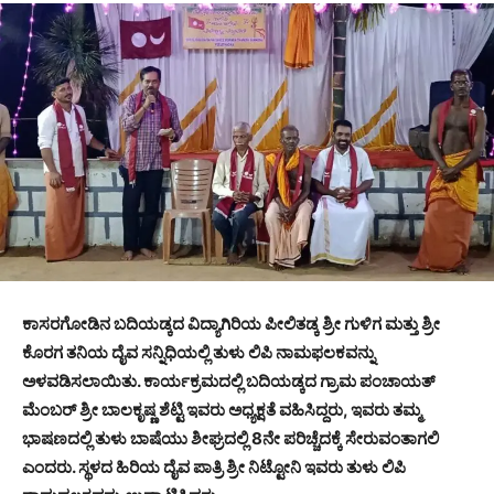
ಕಾಸರಗೋಡಿನ ಬದಿಯಡ್ಕದ ವಿದ್ಯಾಗಿರಿಯ ಪೀಲಿತಡ್ಕ ಶ್ರೀ ಗುಳಿಗ ಮತ್ತು ಶ್ರೀ
ಕೊರಗ ತನಿಯ ದೈವ ಸನ್ನಿಧಿಯಲ್ಲಿ ತುಳು ಲಿಪಿ ನಾಮಫಲಕವನ್ನು
ಅಳವಡಿಸಲಾಯಿತು. ಕಾರ್ಯಕ್ರಮದಲ್ಲಿ ಬದಿಯಡ್ಕದ ಗ್ರಾಮ ಪಂಚಾಯತ್
ಮೆಂಬರ್ ಶ್ರೀ ಬಾಲಕೃಷ್ಣ ಶೆಟ್ಟಿ ಇವರು ಅಧ್ಯಕ್ಷತೆ ವಹಿಸಿದ್ದರು, ಇವರು ತಮ್ಮ
ಭಾಷಣದಲ್ಲಿ ತುಳು ಬಾಷೆಯು ಶೀಘ್ರದಲ್ಲಿ 8ನೇ ಪರಿಚ್ಚೆದಕ್ಕೆ ಸೇರುವಂತಾಗಲಿ
ಎಂದರು. ಸ್ಥಳದ ಹಿರಿಯ ದೈವ ಪಾತ್ರಿ ಶ್ರೀ ನಿಟ್ಟೋನಿ ಇವರು ತುಳು ಲಿಪಿ