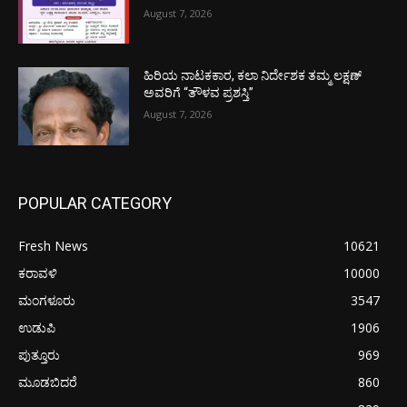
August 7, 2026
ಹಿರಿಯ ನಾಟಕಕಾರ, ಕಲಾ ನಿರ್ದೇಶಕ ತಮ್ಮ ಲಕ್ಷಣ್
ಅವರಿಗೆ “ತೌಳವ ಪ್ರಶಸ್ತಿ”
August 7, 2026
POPULAR CATEGORY
Fresh News
10621
ಕರಾವಳಿ
10000
ಮಂಗಳೂರು
3547
ಉಡುಪಿ
1906
ಪುತ್ತೂರು
969
ಮೂಡಬಿದರೆ
860