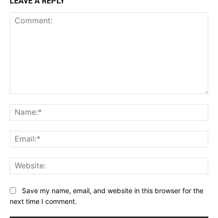
LEAVE A REPLY
Comment:
Na
Ema
Web
Save my name, email, and website in this browser for the
next time I comment.