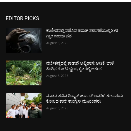
EDITOR PICKS
ಕಾಲೇಜಿನಲ್ಲಿ ನಡೆಸಿದ ಹಠಾತ್ ತಪಾಸಣೆಯಲ್ಲಿ 290
ಗ್ರಾಂ ಗಾಂಜಾ ವಶ
August 5, 2026
ದರ್ಬೆತಡ್ಕದಲ್ಲಿ ಕಾಡಾನೆ ಅಟ್ಟಹಾಸ: ಅಡಿಕೆ, ಬಾಳೆ,
ತೆಂಗಿನ ತೋಟ ಧ್ವಂಸ; ರೈತರಲ್ಲಿ ಆತಂಕ
August 5, 2026
ನೂತನ ಸಚಿವ ರಿಜ್ವಾನ್ ಹರ್ಷದ್ ಅವರಿಗೆ ಶುಭಾಶಯ
ಕೋರಿದ ಕಾಪು ಕಾಂಗ್ರೆಸ್ ಮುಖಂಡರು
August 5, 2026