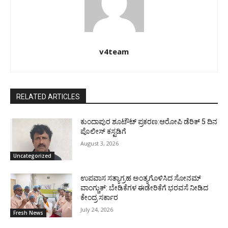
v4team
RELATED ARTICLES
ಕುಂದಾಪುರ ಶೂಟೌಟ್ ಪ್ರಕರಣ:ಆರೋಪಿ ಡೆರಿಕ್ 5 ದಿನ
ಪೊಲೀಸ್ ಕಸ್ಟಡಿಗೆ
August 3, 2026
Uncategorized
ಉಪವಾಸ ಸತ್ಯಾಗ್ರಹ ಅಂತ್ಯಗೊಳಿಸಿದ ಸೋನಮ್
ವಾಂಗ್ಚುಕ್: ಬೇಡಿಕೆಗಳ ಈಡೇರಿಕೆಗೆ ಭರವಸೆ ನೀಡಿದ
ಕೇಂದ್ರ ಸರ್ಕಾರ
July 24, 2026
Fresh News