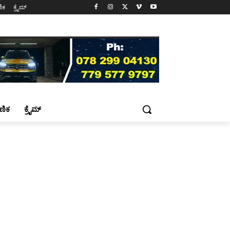
ಷಣಿಕ
ಕ್ರೈಮ್
್ಷಣಿಕ
ಕ್ರೈಮ್