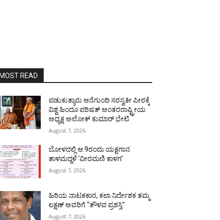
MOST READ
ಪಡುಕುತ್ಯಾರು ಆನೆಗುಂದಿ ಸರಸ್ವತೀ ಪೀಠಕ್ಕೆ
ವಿಶ್ವ ಹಿಂದೂ ಪರಿಷತ್ ಅಂತರರಾಷ್ಟ್ರೀಯ
ಅಧ್ಯಕ್ಷ ಅಲೋಕ್ ಕುಮಾರ್ ಭೇಟಿ
August 7, 2026
ಬೋಳದಲ್ಲಿ ಆ.9ರಂದು ಯಕ್ಷಗಾನ
ತಾಳಮದ್ದಳೆ ‘ವೀರಮಣಿ ಕಾಳಗ’
August 7, 2026
ಹಿರಿಯ ನಾಟಕಕಾರ, ಕಲಾ ನಿರ್ದೇಶಕ ತಮ್ಮ
ಲಕ್ಷಣ್ ಅವರಿಗೆ “ತೌಳವ ಪ್ರಶಸ್ತಿ”
August 7, 2026