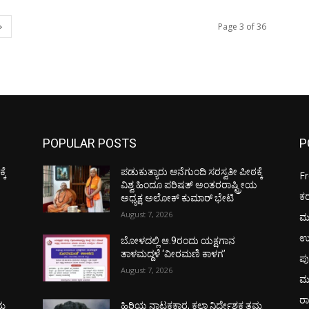
Page 3 of 36
POPULAR POSTS
P
ಕೆ
ಪಡುಕುತ್ಯಾರು ಆನೆಗುಂದಿ ಸರಸ್ವತೀ ಪೀಠಕ್ಕೆ
F
ಯ
ವಿಶ್ವ ಹಿಂದೂ ಪರಿಷತ್ ಅಂತರರಾಷ್ಟ್ರೀಯ
ಕ
ಅಧ್ಯಕ್ಷ ಅಲೋಕ್ ಕುಮಾರ್ ಭೇಟಿ
August 7, 2026
ಮ
ಉ
ಬೋಳದಲ್ಲಿ ಆ.9ರಂದು ಯಕ್ಷಗಾನ
ತಾಳಮದ್ದಳೆ ‘ವೀರಮಣಿ ಕಾಳಗ’
ಪು
August 7, 2026
ಮ
ರಾ
್ಮ
ಹಿರಿಯ ನಾಟಕಕಾರ, ಕಲಾ ನಿರ್ದೇಶಕ ತಮ್ಮ