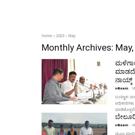
Home
2023
May
Monthly Archives: May,
ಮಳೆಗಾಲ
ಮಾಡದೆ 
ನಾಯ್ಕ್
v4team
-
M
ಬಂಟ್ವಾಳ: ಮ
ಅಧಿಕಾರಿಗಳು 
ಮಾಡಿಕೊಳ್ಳದೆ
ಬೇಲೂರಿನ
v4team
-
M
ಮೂಲ ಮಾಲೀಕರ