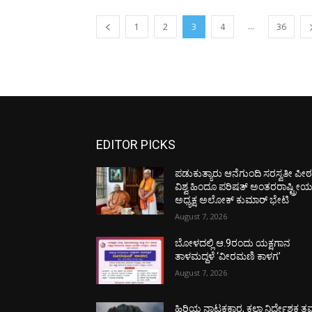
...
1
2
3
4
36
EDITOR PICKS
ಪಡುಕುತ್ಯಾರು ಆನೆಗುಂದಿ ಸರಸ್ವತೀ ಪೀಠಕ್
ವಿಶ್ವ ಹಿಂದೂ ಪರಿಷತ್ ಅಂತರರಾಷ್ಟ್ರೀ
ಅಧ್ಯಕ್ಷ ಅಲೋಕ್ ಕುಮಾರ್ ಭೇಟಿ
August 7, 2026
ಬೋಳದಲ್ಲಿ ಆ.9ರಂದು ಯಕ್ಷಗಾನ
ತಾಳಮದ್ದಳೆ ‘ವೀರಮಣಿ ಕಾಳಗ’
August 7, 2026
ಹಿರಿಯ ನಾಟಕಕಾರ, ಕಲಾ ನಿರ್ದೇಶಕ ತಮ