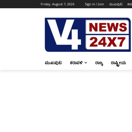
Friday, August 7, 2026
Sign in / Join
ಮುಖಪುಟ
ಕರ
ಮುಖಪುಟ
ಕರಾವಳಿ
ರಾಜ್ಯ
ರಾಷ್ಟ್ರೀಯ