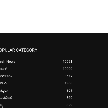
OPULAR CATEGORY
resh News
10621
ರಾವಳಿ
10000
ಂಗಳೂರು
3547
ಡುಪಿ
1906
ತ್ತೂರು
969
ೂಡಬಿದರೆ
860
ಜ್ಯ
829