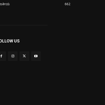
ಾಜಕೀಯ
662
OLLOW US