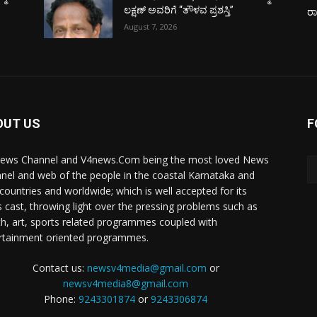
ಲಕ್ಷಣ್ ಅವರಿಗೆ “ತೌಳವ ಪ್ರಶಸ್ತಿ”
ರ
August 7, 2026
OUT US
F
ews Channel and V4news.Com being the most loved News
nel and web of the people in the coastal Karnataka and
 countries and worldwide; which is well accepted for its
 cast, throwing light over the pressing problems such as
th, art, sports related programmes coupled with
rtainment oriented programmes.
Contact us:
newsv4media@gmail.com
or
newsv4media8@gmail.com
Phone:
9243301874
or
9243306874