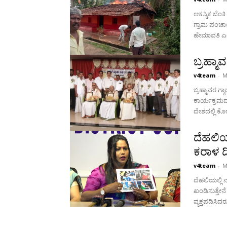
ಆಕಸ್ಮಿಕ ಬೆ
ಗ್ರಾಮ ಪಂಚಾಯತಿ
ಹೇಮಾವತಿ ಎಂಬ
ಬ್ರಹ್ಮ
v4team
-
M
ಬ್ರಹ್ಮಾವರ 
ಕಾರ್ಯಕ್ರಮದಲ
ದೇಶದಲ್ಲಿ ಕ
ದೆಹಲಿಯ
ಕರಾಳ ದ
v4team
-
M
ದೆಹಲಿಯಲ್ಲಿ ನಡೆದ ಕ್ರೀಡಾಪಟ
ಖಂಡಿಸುತ್ತೇನ