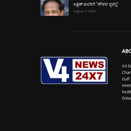
ಲಕ್ಷಣ್ ಅವರಿಗೆ “ತೌಳವ ಪ್ರಶಸ್ತಿ”
August 7, 2026
AB
V4 N
Chan
Gulf
news
heal
Ente