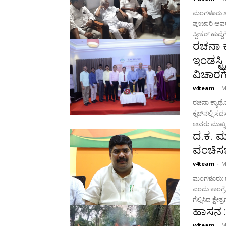
ಮಂಗಳೂರು ಶಾ
ಪೂಜಾರಿ ಅವರ 
ಸ್ಪೀಕರ್ ಹುದ್ದೆ
ರಚನಾ ಕ
ಇಂಡಸ್ಟ್
ವಿಚಾರಗ
v4team
-
M
ರಚನಾ ಕ್ಯಾಥ
ಕ್ಲಬ್‍ನಲ್ಲಿ
ದ.ಕ. ಮತ
ವಂಚಿಸಬ
v4team
-
M
ಮಂಗಳೂರು: ದ
ಎಂದು ಕಾಂಗ್ರೆ
ಗೆಲ್ಲಿಸಿದ ಕ್ಷೇ
ಹಾಸನ :
v4team
-
M