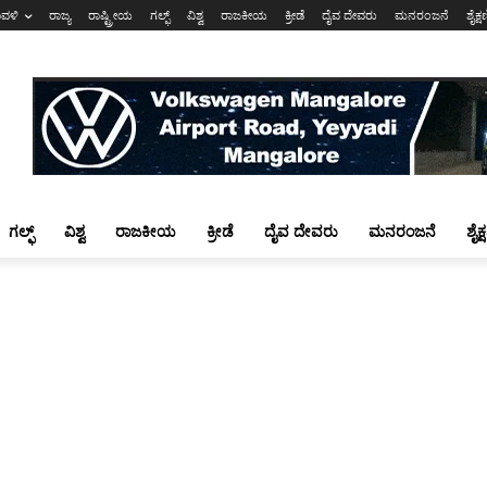
ಾವಳಿ
ರಾಜ್ಯ
ರಾಷ್ಟ್ರೀಯ
ಗಲ್ಫ್
ವಿಶ್ವ
ರಾಜಕೀಯ
ಕ್ರೀಡೆ
ದೈವ ದೇವರು
ಮನರಂಜನೆ
ಶೈಕ್
ಗಲ್ಫ್
ವಿಶ್ವ
ರಾಜಕೀಯ
ಕ್ರೀಡೆ
ದೈವ ದೇವರು
ಮನರಂಜನೆ
ಶೈಕ