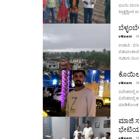
ಭೂಮಿ ಮಂಜೂರ
ಟ್ರಾಕ್ಟರ್‍ನಿ
ಬೆಳ್ಳಂ
v4team
-
M
ಉಡುಪಿ : ಬಿಸ
ಬಿಡುವಂತಾಯಿ
ಗುಡುಗು ಮಿಂ
ಕೊಯಿಲದ
v4team
-
M
ವಿದೇಶದಲ್ಲಿ
ವಿದೇಶದಲ್ಲಿ ತ
ಮಾಡಿಕೊಂಡ ಯು
ಮಾಜಿ ಸ
ಭೇಟಿಯಾ
v4team
-
M