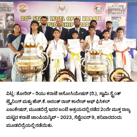
ವಿಟ್ಲ : ಶೋರಿನ್ – ರಿಯು ಕರಾಟೆ ಅಸೋಸಿಯೇಷನ್ (ರಿ.), ಸ್ವಾಮಿ ಸ್ಟ್ರೆಂತ್
ಟ್ರೈನಿಂಗ್ ಮತ್ತು ಹೆಚ್.ಕೆ. ಅನಂತ್ ರಾಜ್ ಕಾಲೇಜ್ ಆಫ್ ಫಿಸಿಕಲ್
ಎಜುಕೇಷನ್, ಮೂಡಬಿದ್ರೆ ಇದರ ಜಂಟಿ ಆಶ್ರಯದಲ್ಲಿ ನಡೆದ 2೦ನೇ ಮುಕ್ತ ರಾಜ್ಯ
ಮಟ್ಟದ ಕರಾಟೆ ಚಾಂಪಿಯನ್ಶಿಪ್ – 2023, ಸೆಪ್ಟೆಂಬರ್ 9, ಶನಿವಾರದಂದು
ಮೂಡಬಿದ್ರೆಯಲ್ಲಿ ನಡೆಯಿತು.