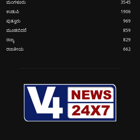
ಮಂಗಳೂರು
3545
ಉಡುಪಿ
1906
ಪುತ್ತೂರು
969
ಮೂಡಬಿದರೆ
859
ರಾಜ್ಯ
829
ರಾಜಕೀಯ
662