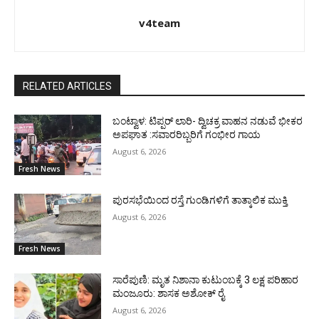
v4team
RELATED ARTICLES
ಬಂಟ್ವಾಳ: ಟಿಪ್ಪರ್ ಲಾರಿ- ದ್ವಿಚಕ್ರ ವಾಹನ ನಡುವೆ ಭೀಕರ
ಅಪಘಾತ :ಸವಾರರಿಬ್ಬರಿಗೆ ಗಂಭೀರ ಗಾಯ
August 6, 2026
Fresh News
ಪುರಸಭೆಯಿಂದ ರಸ್ತೆ ಗುಂಡಿಗಳಿಗೆ ತಾತ್ಕಾಲಿಕ ಮುಕ್ತಿ
August 6, 2026
Fresh News
ಸಾರೆಪುಣಿ: ಮೃತ ನಿಶಾನಾ ಕುಟುಂಬಕ್ಕೆ 3 ಲಕ್ಷ ಪರಿಹಾರ
ಮಂಜೂರು: ಶಾಸಕ ಅಶೋಕ್ ರೈ
August 6, 2026