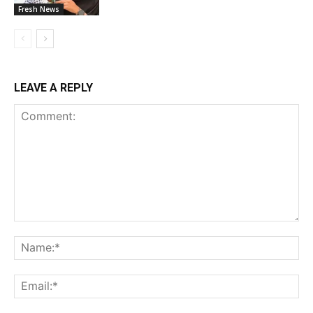
Fresh News
LEAVE A REPLY
Comment:
Na
Ema