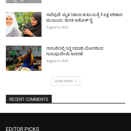
ಸಾರೆಪುಣಿ: ಮೃತ ನಿಶಾನಾ ಕುಟುಂಬಕ್ಕೆ 3 ಲಕ್ಷ ಪರಿಹಾರ
ಮಂಜೂರು: ಶಾಸಕ ಅಶೋಕ್ ರೈ
August 6, 2026
ನಾಗೂರಿನಲ್ಲಿ ಸಿದ್ಧ ಸಮಾಧಿ ಯೋಗದಿಂದ
ಗುರುಪೂರ್ಣಿಮೆ ಆಚರಣೆ
August 6, 2026
Load more
RECENT COMMENTS
EDITOR PICKS