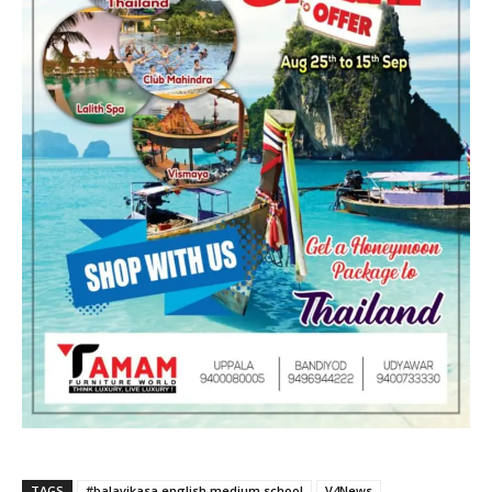
TAGS
#balavikasa english medium school
V4News