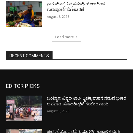
ನಾಗೂರಿನಲ್ಲಿ ಸಿದ್ಧ ಸಮಾಧಿ ಯೋಗದಿಂದ
ಗುರುಪೂರ್ಣಿಮೆ ಆಚರಣೆ
August 6, 2026
Load more
RECENT COMMENTS
EDITOR PICKS
ಬಂಟ್ವಾಳ: ಟಿಪ್ಪರ್ ಲಾರಿ- ದ್ವಿಚಕ್ರ ವಾಹನ ನಡುವೆ ಭೀಕರ
ಅಪಘಾತ :ಸವಾರರಿಬ್ಬರಿಗೆ ಗಂಭೀರ ಗಾಯ
August 6, 2026
ಪುರಸಭೆಯಿಂದ ರಸ್ತೆ ಗುಂಡಿಗಳಿಗೆ ತಾತ್ಕಾಲಿಕ ಮುಕ್ತಿ