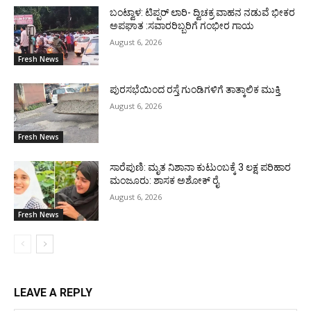
ಬಂಟ್ವಾಳ: ಟಿಪ್ಪರ್ ಲಾರಿ- ದ್ವಿಚಕ್ರ ವಾಹನ ನಡುವೆ ಭೀಕರ
ಅಪಘಾತ :ಸವಾರರಿಬ್ಬರಿಗೆ ಗಂಭೀರ ಗಾಯ
August 6, 2026
Fresh News
ಪುರಸಭೆಯಿಂದ ರಸ್ತೆ ಗುಂಡಿಗಳಿಗೆ ತಾತ್ಕಾಲಿಕ ಮುಕ್ತಿ
August 6, 2026
Fresh News
ಸಾರೆಪುಣಿ: ಮೃತ ನಿಶಾನಾ ಕುಟುಂಬಕ್ಕೆ 3 ಲಕ್ಷ ಪರಿಹಾರ
ಮಂಜೂರು: ಶಾಸಕ ಅಶೋಕ್ ರೈ
August 6, 2026
Fresh News
LEAVE A REPLY