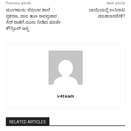
Previous article
Next article
ಮಂಗಳೂರು: ಜೆರೂಸಾ ಶಾಲೆ
ಬಾಯಿಯಲ್ಲಿ ಉಸಿರಾಟ
ಪ್ರಕರಣ, ಜಾಲ ತಾಣ ಅಪಪ್ರಚಾರ :
ಮಾಡಬಾರದೇಕೆ?
ಸೆನ್ ಠಾಣೆಗೆ ದೂರು ನೀಡಿದ ಮಾಜೀ
ಕೌನ್ಸಿಲರ್‌ ಅಪ್ಪಿ
v4team
RELATED ARTICLES