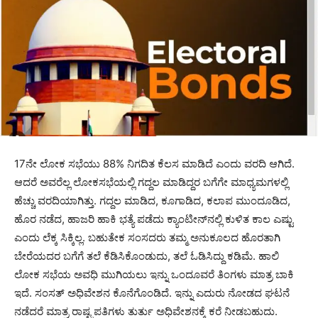
17ನೇ ಲೋಕ ಸಭೆಯು 88% ನಿಗದಿತ ಕೆಲಸ ಮಾಡಿದೆ ಎಂದು ವರದಿ ಆಗಿದೆ.
ಆದರೆ ಅವರೆಲ್ಲ ಲೋಕಸಭೆಯಲ್ಲಿ ಗದ್ದಲ ಮಾಡಿದ್ದರ ಬಗೆಗೇ ಮಾಧ್ಯಮಗಳಲ್ಲಿ
ಹೆಚ್ಚು ವರದಿಯಾಗಿತ್ತು. ಗದ್ದಲ ಮಾಡಿದ, ಕೂಗಾಡಿದ, ಕಲಾಪ ಮುಂದೂಡಿದ,
ಹೊರ ನಡೆದ, ಹಾಜರಿ ಹಾಕಿ ಭತ್ಯೆ ಪಡೆದು ಕ್ಯಾಂಟೀನ್‍ನಲ್ಲಿ ಕುಳಿತ ಕಾಲ ಎಷ್ಟು
ಎಂದು ಲೆಕ್ಕ ಸಿಕ್ಕಿಲ್ಲ. ಬಹುತೇಕ ಸಂಸದರು ತಮ್ಮ ಅನುಕೂಲದ ಹೊರತಾಗಿ
ಬೇರೆಯದರ ಬಗೆಗೆ ತಲೆ ಕೆಡಿಸಿಕೊಂಡುದು, ತಲೆ ಓಡಿಸಿದ್ದು ಕಡಿಮೆ. ಹಾಲಿ
ಲೋಕ ಸಭೆಯ ಅವಧಿ ಮುಗಿಯಲು ಇನ್ನು ಒಂದೂವರೆ ತಿಂಗಳು ಮಾತ್ರ ಬಾಕಿ
ಇದೆ. ಸಂಸತ್ ಅಧಿವೇಶನ ಕೊನೆಗೊಂಡಿದೆ. ಇನ್ನು ಎದುರು ನೋಡದ ಘಟನೆ
ನಡೆದರೆ ಮಾತ್ರ ರಾಷ್ಟ್ರಪತಿಗಳು ತುರ್ತು ಅಧಿವೇಶನಕ್ಕೆ ಕರೆ ನೀಡಬಹುದು.