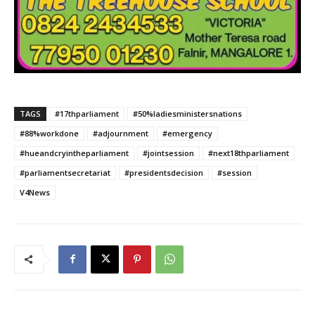
TAGS
#17thparliament
#50%ladiesministersnations
#88%workdone
#adjournment
#emergency
#hueandcryintheparliament
#jointsession
#next18thparliament
#parliamentsecretariat
#presidentsdecision
#session
V4News