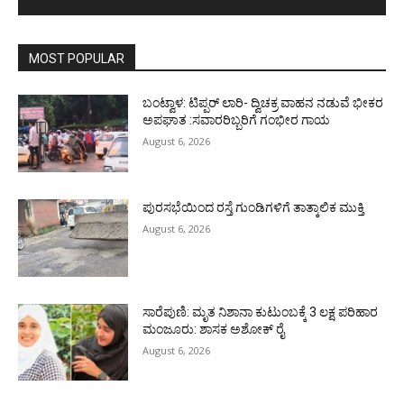
MOST POPULAR
ಬಂಟ್ವಾಳ: ಟಿಪ್ಪರ್ ಲಾರಿ- ದ್ವಿಚಕ್ರ ವಾಹನ ನಡುವೆ ಭೀಕರ
ಅಪಘಾತ :ಸವಾರರಿಬ್ಬರಿಗೆ ಗಂಭೀರ ಗಾಯ
August 6, 2026
ಪುರಸಭೆಯಿಂದ ರಸ್ತೆ ಗುಂಡಿಗಳಿಗೆ ತಾತ್ಕಾಲಿಕ ಮುಕ್ತಿ
August 6, 2026
ಸಾರೆಪುಣಿ: ಮೃತ ನಿಶಾನಾ ಕುಟುಂಬಕ್ಕೆ 3 ಲಕ್ಷ ಪರಿಹಾರ
ಮಂಜೂರು: ಶಾಸಕ ಅಶೋಕ್ ರೈ
August 6, 2026