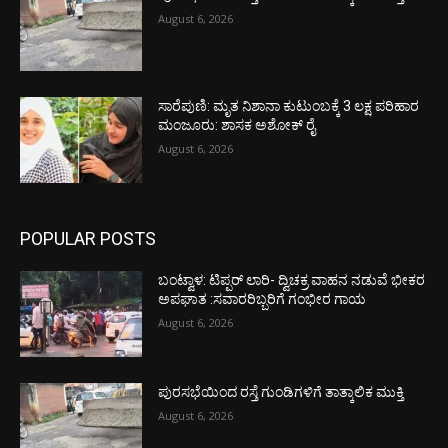
August 6, 2026
ಸಾರೆಪುಣಿ: ಮೃತ ನಿಶಾನಾ ಕುಟುಂಬಕ್ಕೆ 3 ಲಕ್ಷ ಪರಿಹಾರ
ಮಂಜೂರು: ಶಾಸಕ ಅಶೋಕ್ ರೈ
August 6, 2026
POPULAR POSTS
ಬಂಟ್ವಾಳ: ಟಿಪ್ಪರ್ ಲಾರಿ- ದ್ವಿಚಕ್ರ ವಾಹನ ನಡುವೆ ಭೀಕರ
ಅಪಘಾತ :ಸವಾರರಿಬ್ಬರಿಗೆ ಗಂಭೀರ ಗಾಯ
August 6, 2026
ಪುರಸಭೆಯಿಂದ ರಸ್ತೆ ಗುಂಡಿಗಳಿಗೆ ತಾತ್ಕಾಲಿಕ ಮುಕ್ತಿ
August 6, 2026