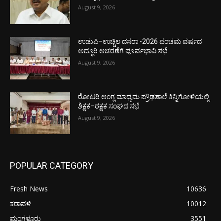
August 9, 2026
ಉಡುಪಿ–ಉಚ್ಚಿಲ ದಸರಾ -2026 ಪಂಚಮ ವರ್ಷದ
ಅದ್ಧೂರಿ ಆಚರಣೆಗೆ ಪೂರ್ವಭಾವಿ ಸಭೆ
August 9, 2026
ರೋಟರಿ ಆಂಗ್ಲ ಮಾಧ್ಯಮ ಪ್ರೌಢಶಾಲೆ ಕಿನ್ನಿಗೋಳಿಯಲ್ಲಿ
ಶಿಕ್ಷಕ–ರಕ್ಷಕ ಸಂಘದ ಸಭೆ
August 9, 2026
POPULAR CATEGORY
Fresh News
10636
ಕರಾವಳಿ
10012
ಮಂಗಳೂರು
3551