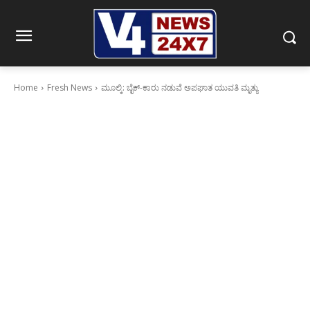
Home
Fresh News
ಮೂಲ್ಕಿ: ಬೈಕ್-ಕಾರು ನಡುವೆ ಅಪಘಾತ ಯುವತಿ ಮೃತ್ಯು