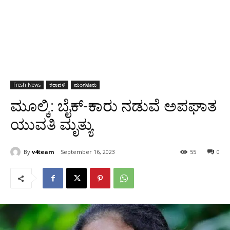
Fresh News
ಕರಾವಳಿ
ಮಂಗಳೂರು
ಮೂಲ್ಕಿ: ಬೈಕ್-ಕಾರು ನಡುವೆ ಅಪಘಾತ
ಯುವತಿ ಮೃತ್ಯು
By
v4team
September 16, 2023
55
0