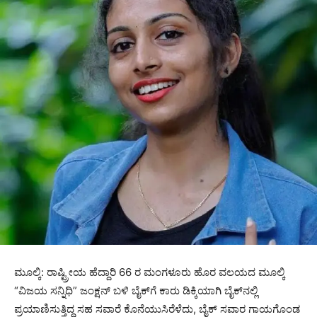
ಮೂಲ್ಕಿ: ರಾಷ್ಟ್ರೀಯ ಹೆದ್ದಾರಿ 66 ರ ಮಂಗಳೂರು ಹೊರ ವಲಯದ ಮೂಲ್ಕಿ
“ವಿಜಯ ಸನ್ನಿಧಿ” ಜಂಕ್ಷನ್ ಬಳಿ ಬೈಕ್‌ಗೆ ಕಾರು ಡಿಕ್ಕಿಯಾಗಿ ಬೈಕ್‌ನಲ್ಲಿ
ಪ್ರಯಾಣಿಸುತ್ತಿದ್ದ ಸಹ ಸವಾರೆ ಕೊನೆಯುಸಿರೆಳೆದು, ಬೈಕ್ ಸವಾರ ಗಾಯಗೊಂಡ