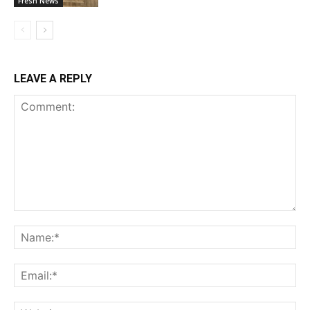
Fresh News
LEAVE A REPLY
Comment:
Na
Ema
Web