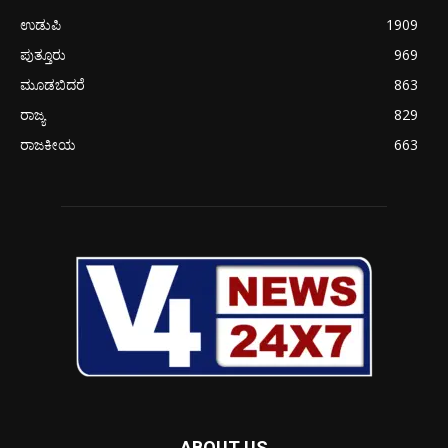
ಉಡುಪಿ
1909
ಪುತ್ತೂರು
969
ಮೂಡಬಿದರೆ
863
ರಾಜ್ಯ
829
ರಾಜಕೀಯ
663
ABOUT US