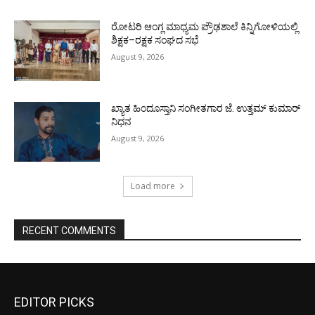
ರೋಟರಿ ಆಂಗ್ಲ ಮಾಧ್ಯಮ ಪ್ರೌಢಶಾಲೆ ಕಿನ್ನಿಗೋಳಿಯಲ್ಲಿ
ಶಿಕ್ಷಕ–ರಕ್ಷಕ ಸಂಘದ ಸಭೆ
August 9, 2026
ಖ್ಯಾತ ಹಿಂದೂಸ್ತಾನಿ ಸಂಗೀತಗಾರ ಜೆ. ಉತ್ತಮ್ ಕುಮಾರ್
ನಿಧನ
August 9, 2026
Load more
RECENT COMMENTS
EDITOR PICKS