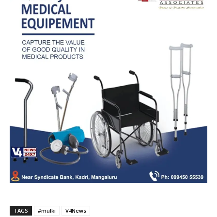
TAGS
#mulki
V4News