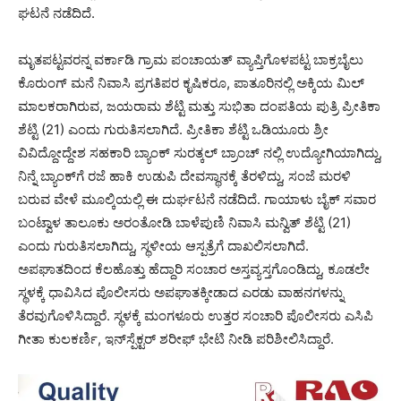
ಘಟನೆ ನಡೆದಿದೆ.
ಮೃತಪಟ್ಟವರನ್ನ ವರ್ಕಾಡಿ ಗ್ರಾಮ ಪಂಚಾಯತ್ ವ್ಯಾಪ್ತಿಗೊಳಪಟ್ಟ ಬಾಕ್ರಬೈಲು
ಕೊರುಂಗ್ ಮನೆ ನಿವಾಸಿ ಪ್ರಗತಿಪರ ಕೃಷಿಕರೂ, ಪಾತೂರಿನಲ್ಲಿ ಅಕ್ಕಿಯ ಮಿಲ್
ಮಾಲಕರಾಗಿರುವ, ಜಯರಾಮ ಶೆಟ್ಟಿ ಮತ್ತು ಸುಭಿತಾ ದಂಪತಿಯ ಪುತ್ರಿ ಪ್ರೀತಿಕಾ
ಶೆಟ್ಟಿ (21) ಎಂದು ಗುರುತಿಸಲಾಗಿದೆ. ಪ್ರೀತಿಕಾ ಶೆಟ್ಟಿ ಒಡಿಯೂರು ಶ್ರೀ
ವಿವಿದ್ದೋದ್ದೇಶ ಸಹಕಾರಿ ಬ್ಯಾಂಕ್ ಸುರತ್ಕಲ್ ಬ್ರಾಂಚ್ ನಲ್ಲಿ ಉದ್ಯೋಗಿಯಾಗಿದ್ದು,
ನಿನ್ನೆ ಬ್ಯಾಂಕ್‌ಗೆ ರಜೆ ಹಾಕಿ ಉಡುಪಿ ದೇವಸ್ಥಾನಕ್ಕೆ ತೆರಳಿದ್ದು, ಸಂಜೆ ಮರಳಿ
ಬರುವ ವೇಳೆ ಮೂಲ್ಕಿಯಲ್ಲಿ ಈ ದುರ್ಘಟನೆ ನಡೆದಿದೆ. ಗಾಯಾಳು ಬೈಕ್ ಸವಾರ
ಬಂಟ್ವಾಳ ತಾಲೂಕು ಅರಂತೋಡಿ ಬಾಳೆಪುಣಿ ನಿವಾಸಿ ಮನ್ವಿತ್ ಶೆಟ್ಟಿ (21)
ಎಂದು ಗುರುತಿಸಲಾಗಿದ್ದು, ಸ್ಥಳೀಯ ಆಸ್ಪತ್ರೆಗೆ ದಾಖಲಿಸಲಾಗಿದೆ.
ಅಪಘಾತದಿಂದ ಕೆಲಹೊತ್ತು ಹೆದ್ದಾರಿ ಸಂಚಾರ ಅಸ್ತವ್ಯಸ್ತಗೊಂಡಿದ್ದು, ಕೂಡಲೇ
ಸ್ಥಳಕ್ಕೆ ಧಾವಿಸಿದ ಪೊಲೀಸರು ಅಪಘಾತಕ್ಕೀಡಾದ ಎರಡು ವಾಹನಗಳನ್ನು
ತೆರವುಗೊಳಿಸಿದ್ದಾರೆ. ಸ್ಥಳಕ್ಕೆ ಮಂಗಳೂರು ಉತ್ತರ ಸಂಚಾರಿ ಪೊಲೀಸರು ಎಸಿಪಿ
ಗೀತಾ ಕುಲಕರ್ಣಿ, ಇನ್‌ಸ್ಪೆಕ್ಟರ್ ಶರೀಫ್ ಭೇಟಿ ನೀಡಿ ಪರಿಶೀಲಿಸಿದ್ದಾರೆ.