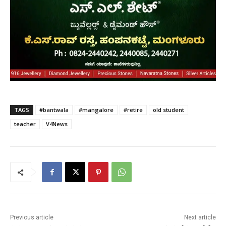
TAGS
#bantwala
#mangalore
#retire
old student
teacher
V4News
Previous article
Next article