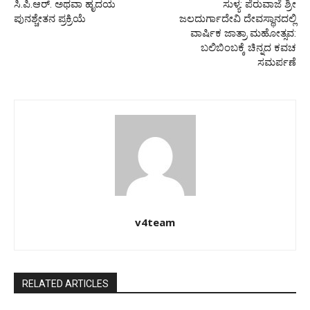
ಸಿ.ಪಿ.ಆರ್. ಅಥವಾ ಹೃದಯ
ಸುಳ್ಯ: ಪೆರುವಾಜೆ ಶ್ರೀ
ಪುನಶ್ಚೇತನ ಪ್ರಕ್ರಿಯೆ
ಜಲದುರ್ಗಾದೇವಿ ದೇವಸ್ಥಾನದಲ್ಲಿ
ವಾರ್ಷಿಕ ಜಾತ್ರಾ ಮಹೋತ್ಸವ:
ಬಲಿಬಿಂಬಕ್ಕೆ ಚಿನ್ನದ ಕವಚ
ಸಮರ್ಪಣೆ
v4team
RELATED ARTICLES