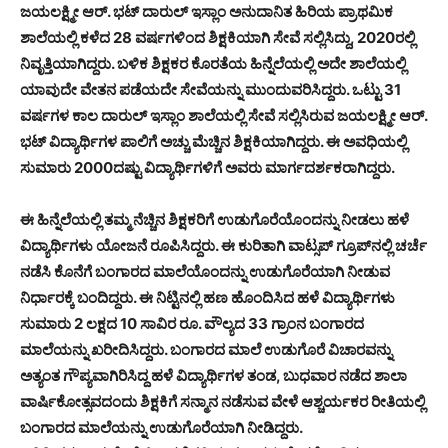
ಜಯಲಕ್ಷ್ಮೀ ಆರ್. ಭಟ್ ದಾರುಲ್ ಇಸ್ಲಾಂ ಅನುದಾನಿತ ಹಿರಿಯ ಪ್ರಾಥಮಿಕ
ಶಾಲೆಯಲ್ಲಿ ಕಳೆದ 28 ವರ್ಷಗಳಿಂದ ಶಿಕ್ಷಕಿಯಾಗಿ ಸೇವೆ ಸಲ್ಲಿಸಿದ್ದು, 2020ರಲ್ಲಿ
ನಿವೃತ್ತಿಯಾಗಿದ್ದರು. ಬಳಿಕ ಶಿಕ್ಷಕರ ಕೊರತೆಯ ಹಿನ್ನೆಲೆಯಲ್ಲಿ ಅದೇ ಶಾಲೆಯಲ್ಲಿ
ಯಾವುದೇ ವೇತನ ಪಡೆಯದೇ ಸೇವೆಯನ್ನು ಮುಂದುವರಿಸಿದ್ದರು. ಒಟ್ಟು 31
ವರ್ಷಗಳ ಕಾಲ ದಾರುಲ್ ಇಸ್ಲಾಂ ಶಾಲೆಯಲ್ಲಿ ಸೇವೆ ಸಲ್ಲಿಸಿರುವ ಜಯಲಕ್ಷ್ಮೀ ಆರ್.
ಭಟ್ ವಿದ್ಯಾರ್ಥಿಗಳ ಪಾಲಿಗೆ ಅಚ್ಚು ಮೆಚ್ಚಿನ ಶಿಕ್ಷಕಿಯಾಗಿದ್ದರು. ಈ ಅವಧಿಯಲ್ಲಿ
ಸುಮಾರು 2000ದಷ್ಟು ವಿದ್ಯಾರ್ಥಿಗಳಿಗೆ ಅವರು ಮಾರ್ಗದರ್ಶಕರಾಗಿದ್ದರು.
ಈ ಹಿನ್ನೆಲೆಯಲ್ಲಿ ತಮ್ಮ ನೆಚ್ಚಿನ ಶಿಕ್ಷಕರಿಗೆ ಉಡುಗೊರೆಯೊಂದನ್ನು ನೀಡಲು ಹಳೆ
ವಿದ್ಯಾರ್ಥಿಗಳು ಯೋಜನೆ ರೂಪಿಸಿದ್ದರು. ಈ ಕುರಿತಾಗಿ ವಾಟ್ಸಪ್ ಗ್ರೂಪ್‌ನಲ್ಲಿ ಚರ್ಚೆ
ನಡೆಸಿ ಕೊನೆಗೆ ಬಂಗಾರದ ಮಾಲೆಯೊಂದನ್ನು ಉಡುಗೊರೆಯಾಗಿ ನೀಡುವ
ನಿರ್ಧಾರಕ್ಕೆ ಬಂದಿದ್ದರು. ಈ ನಿಟ್ಟಿನಲ್ಲಿ ಹಣ ಹೊಂದಿಸಿದ ಹಳೆ ವಿದ್ಯಾರ್ಥಿಗಳು
ಸುಮಾರು 2 ಲಕ್ಷದ 10 ಸಾವಿರ ರೂ. ವೌಲ್ಯದ 33 ಗ್ರಾಂನ ಬಂಗಾರದ
ಮಾಲೆಯನ್ನು ಖರೀದಿಸಿದ್ದರು. ಬಂಗಾರದ ಮಾಲೆ ಉಡುಗೊರೆ ವಿಚಾರವನ್ನು
ಅತ್ಯಂತ ಗೌಪ್ಯವಾಗಿರಿಸಿದ್ದ ಹಳೆ ವಿದ್ಯಾರ್ಥಿಗಳ ತಂಡ, ಬುಧವಾರ ನಡೆದ ಶಾಲಾ
ವಾರ್ಷಿಕೋತ್ಸವದಂದು ಶಿಕ್ಷಕಿಗೆ ಸನ್ಮಾನ ನಡೆಸುವ ವೇಳೆ ಆಶ್ಚರ್ಯಕರ ರೀತಿಯಲ್ಲಿ
ಬಂಗಾರದ ಮಾಲೆಯನ್ನು ಉಡುಗೊರೆಯಾಗಿ ನೀಡಿದ್ದರು.