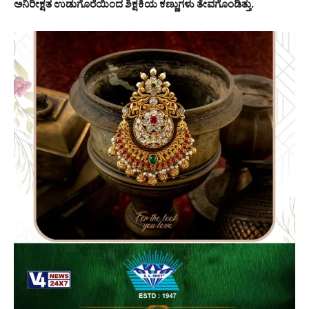
ಅನಿರೀಕ್ಷತ ಉಡುಗೊರೆಯಿಂದ ಶಿಕ್ಷಕಿಯ ಕಣ್ಣುಗಳು ತೇವಗೊಂಡಿತ್ತು.