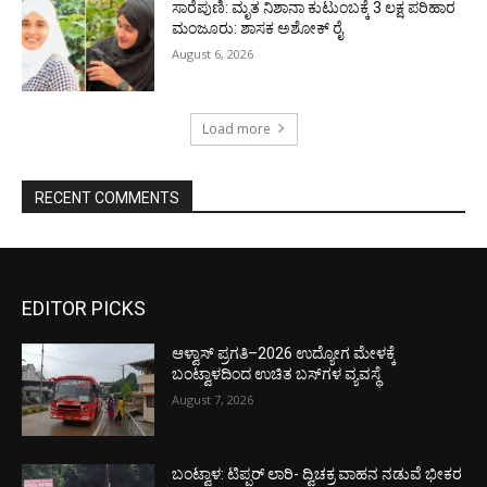
ಸಾರೆಪುಣಿ: ಮೃತ ನಿಶಾನಾ ಕುಟುಂಬಕ್ಕೆ 3 ಲಕ್ಷ ಪರಿಹಾರ
ಮಂಜೂರು: ಶಾಸಕ ಅಶೋಕ್ ರೈ
August 6, 2026
Load more
RECENT COMMENTS
EDITOR PICKS
ಆಳ್ವಾಸ್ ಪ್ರಗತಿ–2026 ಉದ್ಯೋಗ ಮೇಳಕ್ಕೆ
ಬಂಟ್ವಾಳದಿಂದ ಉಚಿತ ಬಸ್‌ಗಳ ವ್ಯವಸ್ಥೆ
August 7, 2026
ಬಂಟ್ವಾಳ: ಟಿಪ್ಪರ್ ಲಾರಿ- ದ್ವಿಚಕ್ರ ವಾಹನ ನಡುವೆ ಭೀಕರ