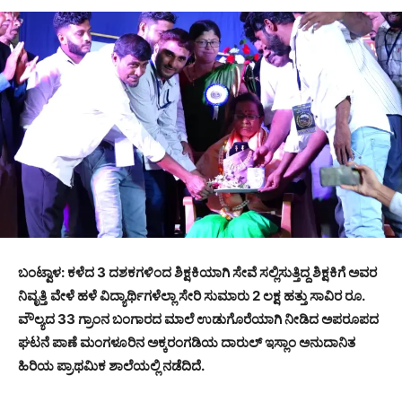
ಬಂಟ್ವಾಳ: ಕಳೆದ 3 ದಶಕಗಳಿಂದ ಶಿಕ್ಷಕಿಯಾಗಿ ಸೇವೆ ಸಲ್ಲಿಸುತ್ತಿದ್ದ ಶಿಕ್ಷಕಿಗೆ ಅವರ
ನಿವೃತ್ತಿ
ವೇಳೆ ಹಳೆ ವಿದ್ಯಾರ್ಥಿಗಳೆಲ್ಲಾ ಸೇರಿ ಸುಮಾರು 2 ಲಕ್ಷ ಹತ್ತು ಸಾವಿರ ರೂ.
ವೌಲ್ಯದ 33 ಗ್ರಾಂನ ಬಂಗಾರದ ಮಾಲೆ ಉಡುಗೊರೆಯಾಗಿ ನೀಡಿದ ಅಪರೂಪದ
ಘಟನೆ ಪಾಣೆ ಮಂಗಳೂರಿನ ಅಕ್ಕರಂಗಡಿಯ ದಾರುಲ್ ಇಸ್ಲಾಂ ಅನುದಾನಿತ
ಹಿರಿಯ ಪ್ರಾಥಮಿಕ ಶಾಲೆಯಲ್ಲಿ ನಡೆದಿದೆ.