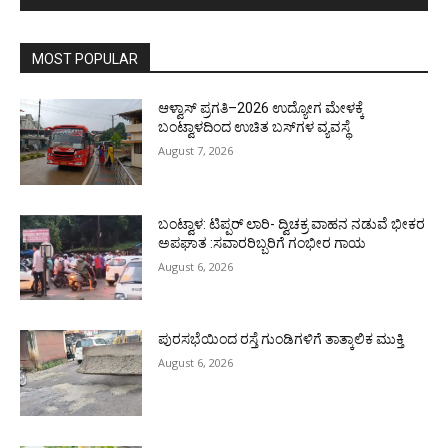
MOST POPULAR
ಆಳ್ವಾಸ್ ಪ್ರಗತಿ–2026 ಉದ್ಯೋಗ ಮೇಳಕ್ಕೆ
ಬಂಟ್ವಾಳದಿಂದ ಉಚಿತ ಬಸ್‌ಗಳ ವ್ಯವಸ್ಥೆ
August 7, 2026
ಬಂಟ್ವಾಳ: ಟಿಪ್ಪರ್ ಲಾರಿ- ದ್ವಿಚಕ್ರ ವಾಹನ ನಡುವೆ ಭೀಕರ
ಅಪಘಾತ :ಸವಾರರಿಬ್ಬರಿಗೆ ಗಂಭೀರ ಗಾಯ
August 6, 2026
ಪುರಸಭೆಯಿಂದ ರಸ್ತೆ ಗುಂಡಿಗಳಿಗೆ ತಾತ್ಕಾಲಿಕ ಮುಕ್ತಿ
August 6, 2026