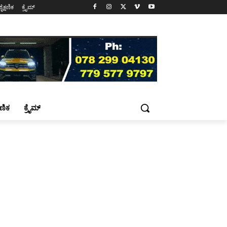
ಶೈಕ್ಷಣಿಕ
ಕ್ರೈಮ್
್ಷಣಿಕ
ಕ್ರೈಮ್