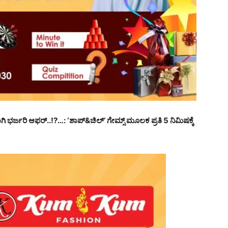
ಗಾಗಿ ಭರ್ಜರಿ ಆಫರ್..!?…: ‘ಶಾಪ್&ಚಿಲ್’ ಗೇಮ್ಸ್ ಮೂಲಕ ಪ್ರತಿ 5 ನಿಮಿಷಕ್ಕೆ