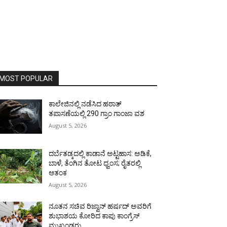
MOST POPULAR
ಕಾಲೇಜಿನಲ್ಲಿ ನಡೆಸಿದ ಹಠಾತ್
ತಪಾಸಣೆಯಲ್ಲಿ 290 ಗ್ರಾಂ ಗಾಂಜಾ ವಶ
August 5, 2026
ದರ್ಬೆತಡ್ಕದಲ್ಲಿ ಕಾಡಾನೆ ಅಟ್ಟಹಾಸ: ಅಡಿಕೆ,
ಬಾಳೆ, ತೆಂಗಿನ ತೋಟ ಧ್ವಂಸ; ರೈತರಲ್ಲಿ
ಆತಂಕ
August 5, 2026
ನೂತನ ಸಚಿವ ರಿಜ್ವಾನ್ ಹರ್ಷದ್ ಅವರಿಗೆ
ಶುಭಾಶಯ ಕೋರಿದ ಕಾಪು ಕಾಂಗ್ರೆಸ್
ಮುಖಂಡರು