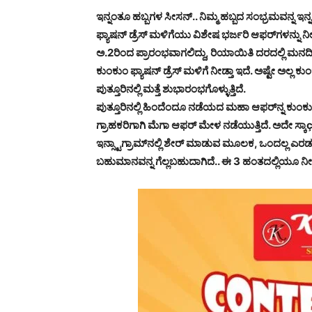
ಇನ್ನಂತೂ ಹಬ್ಬಗಳ ಸೀಸನ್.. ನಿಮ್ಮ ಹಬ್ಬದ ಸಂಭ್ರಮವನ್ನ ಇನ್ನ
ಫ್ಯಾಷನ್ ಡ್ರೆಸ್ ಮಳಿಗೆಯು ವಿಶೇಷ ಭರ್ಜರಿ ಆಫರ್‌ಗಳನ್ನು ನ
ಅ.2ರಿಂದ ಪ್ರಾರಂಭವಾಗಲಿದ್ದು, ರಿಯಾಯಿತಿ ದರದಲ್ಲಿ ಮನ
ಕುಂಕುಂ ಫ್ಯಾಷನ್ ಡ್ರೆಸ್ ಮಳಿಗೆ ನೀಡ್ತಾ ಇದೆ. ಅಷ್ಟೇ ಅಲ್
ಪುತ್ತೂರಿನಲ್ಲಿ ಮತ್ತೆ ಶುಭಾರಂಭಗೊಳ್ಳುತ್ತಿದೆ.
ಪುತ್ತೂರಿನಲ್ಲಿ ಹಿಂದೆಂದೂ ನಡೆಯದ ಮಹಾ ಆಫರ್‌ನ್ನ ಕುಂಕುಂ ಫ್ಯ
ಗ್ರಾಹಕರಿಗಾಗಿ ಮೆಗಾ ಆಫರ್ ಮೇಳ ನಡೆಯುತ್ತಿದೆ. ಅದೇ ಸ್ಕಾç
ಇನ್ಸ್ಟಾಗ್ರಾಮ್‌ನಲ್ಲಿ ಶೇರ್ ಮಾಡುವ ಮೂಲಕ, ಒಂದಲ್ಲ ಎರಡ
ಬಹುಮಾನವನ್ನ ಗೆಲ್ಲಬಹುದಾಗಿದೆ.. ಈ 3 ಹಂತದಲ್ಲಿಯೂ ನೀ