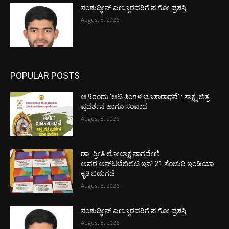
ಸಂಶುದ್ಧೀನ್ ಎಣ್ಮೂರವರಿಗೆ ಪ.ಗೋ ಪ್ರಶಸ್ತಿ
August 8, 2026
POPULAR POSTS
ಆ.9ರಂದು ‘ಆಟಿ ತಿಂಗಳ ಭೂತಾರಾಧನೆ’ : ಸಾಕ್ಷ್ಯ ಚಿತ್ರ
ಪ್ರದರ್ಶನ ಹಾಗೂ ಸಂವಾದ
August 8, 2026
ಡಾ. ಪ್ರೀತಿ ಲೋಲಾಕ್ಷ ನಾಗವೇಣಿ
ಅವರ ಅನ್‌ಟಚೆಬಿಲಿಟಿ ಇನ್ 21 ಸೆಂಚುರಿ ಇಂಡಿಯಾ
ಕೃತಿ ಬಿಡುಗಡೆ
August 8, 2026
ಸಂಶುದ್ಧೀನ್ ಎಣ್ಮೂರವರಿಗೆ ಪ.ಗೋ ಪ್ರಶಸ್ತಿ
August 8, 2026