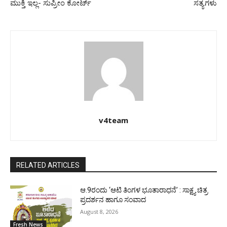
ಮುಕ್ತಿ ಇಲ್ಲ- ಸುಪ್ರೀಂ ಕೋರ್ಟ್
ಸತ್ಯಗಳು
v4team
RELATED ARTICLES
ಆ.9ರಂದು ‘ಆಟಿ ತಿಂಗಳ ಭೂತಾರಾಧನೆ’ : ಸಾಕ್ಷ್ಯ ಚಿತ್ರ
ಪ್ರದರ್ಶನ ಹಾಗೂ ಸಂವಾದ
August 8, 2026
Fresh News