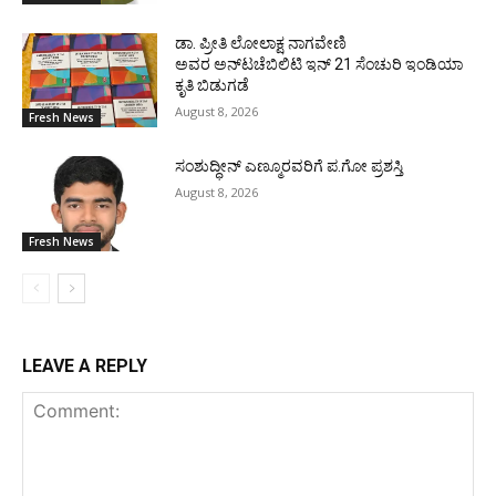
ಡಾ. ಪ್ರೀತಿ ಲೋಲಾಕ್ಷ ನಾಗವೇಣಿ
ಅವರ ಅನ್‌ಟಚೆಬಿಲಿಟಿ ಇನ್ 21 ಸೆಂಚುರಿ ಇಂಡಿಯಾ
ಕೃತಿ ಬಿಡುಗಡೆ
August 8, 2026
Fresh News
ಸಂಶುದ್ಧೀನ್ ಎಣ್ಮೂರವರಿಗೆ ಪ.ಗೋ ಪ್ರಶಸ್ತಿ
August 8, 2026
Fresh News
LEAVE A REPLY