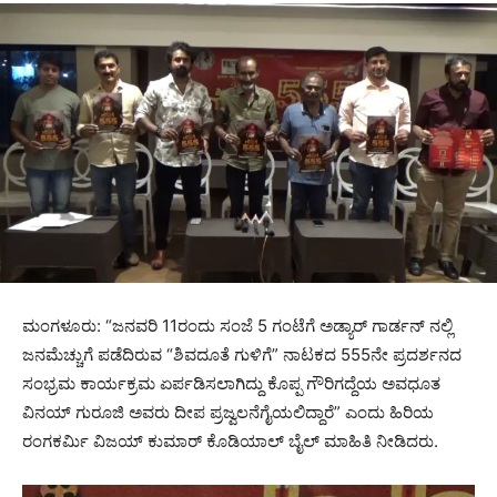
ಮಂಗಳೂರು: “ಜನವರಿ 11ರಂದು ಸಂಜೆ 5 ಗಂಟೆಗೆ ಅಡ್ಯಾರ್ ಗಾರ್ಡನ್ ನಲ್ಲಿ
ಜನಮೆಚ್ಚುಗೆ ಪಡೆದಿರುವ “ಶಿವದೂತೆ ಗುಳಿಗೆ” ನಾಟಕದ 555ನೇ ಪ್ರದರ್ಶನದ
ಸಂಭ್ರಮ ಕಾರ್ಯಕ್ರಮ ಏರ್ಪಡಿಸಲಾಗಿದ್ದು ಕೊಪ್ಪ ಗೌರಿಗದ್ದೆಯ ಅವಧೂತ
ವಿನಯ್ ಗುರೂಜಿ ಅವರು ದೀಪ ಪ್ರಜ್ವಲನೆಗೈಯಲಿದ್ದಾರೆ” ಎಂದು ಹಿರಿಯ
ರಂಗಕರ್ಮಿ ವಿಜಯ್ ಕುಮಾರ್ ಕೊಡಿಯಾಲ್ ಬೈಲ್ ಮಾಹಿತಿ ನೀಡಿದರು.