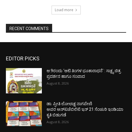
Load more
RECENT COMMENTS
EDITOR PICKS
ಆ.9ರಂದು ‘ಆಟಿ ತಿಂಗಳ ಭೂತಾರಾಧನೆ’ : ಸಾಕ್ಷ್ಯ ಚಿತ್ರ
ಪ್ರದರ್ಶನ ಹಾಗೂ ಸಂವಾದ
August 8, 2026
ಡಾ. ಪ್ರೀತಿ ಲೋಲಾಕ್ಷ ನಾಗವೇಣಿ
ಅವರ ಅನ್‌ಟಚೆಬಿಲಿಟಿ ಇನ್ 21 ಸೆಂಚುರಿ ಇಂಡಿಯಾ
ಕೃತಿ ಬಿಡುಗಡೆ
August 8, 2026