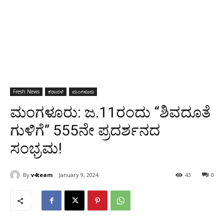
Fresh News
ಕರಾವಳಿ
ಮಂಗಳೂರು
ಮಂಗಳೂರು: ಜ.11ರಂದು “ಶಿವದೂತೆ
ಗುಳಿಗೆ” 555ನೇ ಪ್ರದರ್ಶನದ
ಸಂಭ್ರಮ!
By
v4team
January 9, 2024
43
0