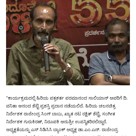
“ಕಾರ್ಯಕ್ರಮದಲ್ಲಿ ಹಿರಿಯ ಪತ್ರಕರ್ತ ಪರಮಾನಂದ ಸಾಲಿಯಾನ್ ಅವರಿಗೆ ದಿ.
ವನಿತಾ ಆನಂದ ಶೆಟ್ಟಿ ಪ್ರಶಸ್ತಿ ಪ್ರದಾನ ನಡೆಯಲಿದೆ. ಹಿರಿಯ ಚಲನಚಿತ್ರ
ನಿರ್ದೇಶಕ ರಾಜೇಂದ್ರ ಸಿಂಗ್ ಬಾಬು, ಖ್ಯಾತ ನಟ ರಕ್ಷಿತ್ ಶೆಟ್ಟಿ, ಸಂಗೀತ
ನಿರ್ದೇಶಕ ಗುರುಕಿರಣ್, ನಿರೂಪಕಿ ಅನುಶ್ರೀ ಉಪಸ್ಥಿತರಿರಲಿದ್ದಾರೆ.
ಅಧ್ಯಕ್ಷತೆಯನ್ನು ಎಸ್ ಸಿಡಿಸಿಸಿ ಬ್ಯಾಂಕ್ ಅಧ್ಯಕ್ಷ ಡಾ.ಎಂ.ಎನ್. ರಾಜೇಂದ್ರ