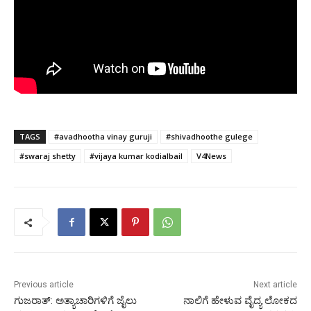
TAGS
#avadhootha vinay guruji
#shivadhoothe gulege
#swaraj shetty
#vijaya kumar kodialbail
V4News
Previous article
Next article
ಗುಜರಾತ್: ಅತ್ಯಾಚಾರಿಗಳಿಗೆ ಜೈಲು
ನಾಲಿಗೆ ಹೇಳುವ ವೈದ್ಯ ಲೋಕದ