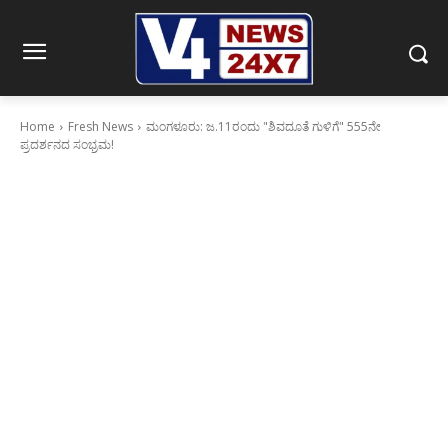
Home
Fresh News
ಮಂಗಳೂರು: ಜ.11ರಂದು "ಶಿವದೂತೆ ಗುಳಿಗೆ" 555ನೇ
ಪ್ರದರ್ಶನದ ಸಂಭ್ರಮ!