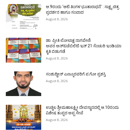
ಆ.9ರಂದು ‘ಆಟಿ ತಿಂಗಳ ಭೂತಾರಾಧನೆ’ : ಸಾಕ್ಷ್ಯ ಚಿತ್ರ
ಪ್ರದರ್ಶನ ಹಾಗೂ ಸಂವಾದ
August 8, 2026
ಡಾ. ಪ್ರೀತಿ ಲೋಲಾಕ್ಷ ನಾಗವೇಣಿ
ಅವರ ಅನ್‌ಟಚೆಬಿಲಿಟಿ ಇನ್ 21 ಸೆಂಚುರಿ ಇಂಡಿಯಾ
ಕೃತಿ ಬಿಡುಗಡೆ
August 8, 2026
ಸಂಶುದ್ಧೀನ್ ಎಣ್ಮೂರವರಿಗೆ ಪ.ಗೋ ಪ್ರಶಸ್ತಿ
August 8, 2026
ಉಚ್ಚಿಲ ಶ್ರೀಮಹಾಲಕ್ಷ್ಮೀ ದೇವಸ್ಥಾನದಲ್ಲಿ ಆ.10ರಂದು
ವಿಶೇಷ ತುಪ್ಪದ ಅಪ್ಪ ಸೇವೆ
August 8, 2026