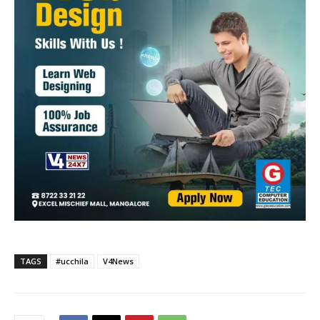
TAGS
#ucchila
V4News