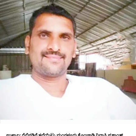
ಉಳ್ಳಾಲ: ರೈಲಿನಡಿಗೆ ತಲೆಯಿಟ್ಟು ಮಂಗಳೂರು ಕೊಂಚಾಡಿ ನಿವಾಸಿ ಪ್ರಶಾಂತ್