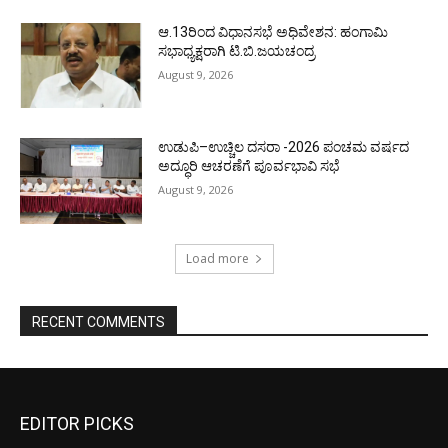
ಆ.13ರಿಂದ ವಿಧಾನಸಭೆ ಅಧಿವೇಶನ: ಹಂಗಾಮಿ
ಸಭಾಧ್ಯಕ್ಷರಾಗಿ ಟಿ.ಬಿ.ಜಯಚಂದ್ರ
August 9, 2026
ಉಡುಪಿ–ಉಚ್ಚಿಲ ದಸರಾ -2026 ಪಂಚಮ ವರ್ಷದ
ಅದ್ಧೂರಿ ಆಚರಣೆಗೆ ಪೂರ್ವಭಾವಿ ಸಭೆ
August 9, 2026
Load more
RECENT COMMENTS
EDITOR PICKS