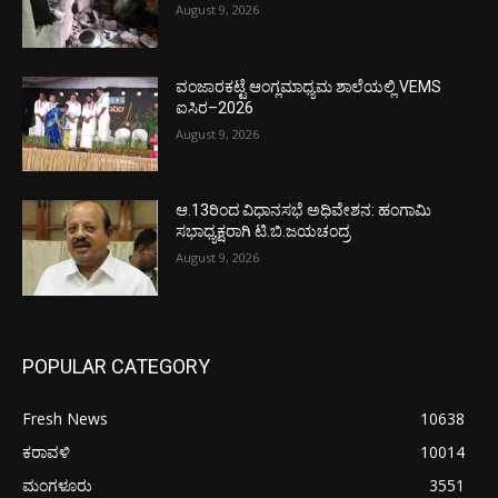
August 9, 2026
ವಂಜಾರಕಟ್ಟೆ ಆಂಗ್ಲಮಾಧ್ಯಮ ಶಾಲೆಯಲ್ಲಿ VEMS
ಐಸಿರ–2026
August 9, 2026
ಆ.13ರಿಂದ ವಿಧಾನಸಭೆ ಅಧಿವೇಶನ: ಹಂಗಾಮಿ
ಸಭಾಧ್ಯಕ್ಷರಾಗಿ ಟಿ.ಬಿ.ಜಯಚಂದ್ರ
August 9, 2026
POPULAR CATEGORY
Fresh News
10638
ಕರಾವಳಿ
10014
ಮಂಗಳೂರು
3551