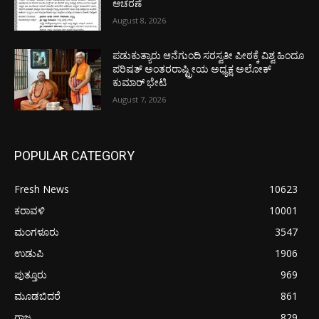
ಆಚರಣೆ
August 8, 2026
ಪಡುಕುತ್ಯಾರು ಆನೆಗುಂದಿ ಸರಸ್ವತೀ ಪೀಠಕ್ಕೆ ವಿಶ್ವ ಹಿಂದೂ
ಪರಿಷತ್ ಅಂತರರಾಷ್ಟ್ರೀಯ ಅಧ್ಯಕ್ಷ ಅಲೋಕ್
ಕುಮಾರ್ ಭೇಟಿ
August 7, 2026
POPULAR CATEGORY
Fresh News
10623
ಕರಾವಳಿ
10001
ಮಂಗಳೂರು
3547
ಉಡುಪಿ
1906
ಪುತ್ತೂರು
969
ಮೂಡಬಿದರೆ
861
ರಾಜ್ಯ
829