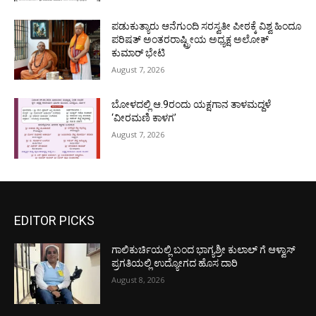
ಪಡುಕುತ್ಯಾರು ಆನೆಗುಂದಿ ಸರಸ್ವತೀ ಪೀಠಕ್ಕೆ ವಿಶ್ವ ಹಿಂದೂ
ಪರಿಷತ್ ಅಂತರರಾಷ್ಟ್ರೀಯ ಅಧ್ಯಕ್ಷ ಅಲೋಕ್
ಕುಮಾರ್ ಭೇಟಿ
August 7, 2026
ಬೋಳದಲ್ಲಿ ಆ.9ರಂದು ಯಕ್ಷಗಾನ ತಾಳಮದ್ದಳೆ
‘ವೀರಮಣಿ ಕಾಳಗ’
August 7, 2026
EDITOR PICKS
ಗಾಲಿಕುರ್ಚಿಯಲ್ಲಿ ಬಂದ ಭಾಗ್ಯಶ್ರೀ ಕುಲಾಲ್ ಗೆ ಆಳ್ವಾಸ್
ಪ್ರಗತಿಯಲ್ಲಿ ಉದ್ಯೋಗದ ಹೊಸ ದಾರಿ
August 8, 2026