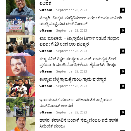
ವಿಧಿವಶ
v4team
-
September 28, 2023
0
ನೆಲ್ಯಾಡಿ: ಕೊಕ್ಕಡ-ಮಲ್ಲಿಗೆಮಜಲು ಫಝಲ್ ಜಮಾ ಮಸೀದಿ
ಯಲ್ಲಿ ಸಂಭ್ರಮದ ಈದ್ ಮಿಲಾದ್
v4team
-
September 28, 2023
0
ಲಾರಿ ಮಾಲಕರು – ಟ್ರಾನ್ಸ್‌ಪೋರ್ಟರ್ಸ್ ನಡುವೆ ಸಂಧಾನ
ವಿಫಲ : ಸೆ.29 ರಿಂದ ಲಾರಿ ಮುಷ್ಕರ
v4team
-
September 28, 2023
0
ಸುಳ್ಯ: ಕೆವಿಜಿ ಶಿಕ್ಷಣ ಸಂಸ್ಥೆಗಳ ಎ.ಎಸ್. ರಾಮಕೃಷ್ಣ ಕೊಲೆ
ಪ್ರಕರಣ: 6 ಮಂದಿ ದೋಷಿಗಳೆಂದು ಹೈಕೋರ್ಟ್ ತೀರ್ಪು
v4team
-
September 28, 2023
0
ಉಳ್ಳಾಲ: ಬೆಳ್ಮ ಗ್ರಾಮಕ್ಕೆ ಗಾಂಧಿ ಗ್ರಾಮ ಪುರಸ್ಕಾರ
v4team
-
September 28, 2023
0
ಇರಾ ಯುವಕ ಮಂಡಲ : ಸೌಹಾರ್ದತೆಗೆ ಸಾಕ್ಷಿಯಾದ
ಈದ್‍ಮಿಲಾದ್ ಆಚರಣೆ
v4team
-
September 28, 2023
0
ಹಾಸನ: ಕರ್ನಾಟನ ಬಂದ್‍ಗೆ ನಮ್ಮ ಬೆಂಬಲ ಇದೆ: ಶಾಸಕ
ಸಿಮೆಂಟ್ ಮಂಜು